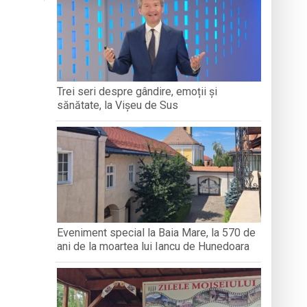
RARE”
DIVERSITĂȚII CULTURALE
„DRAGOST
ȚIBLEȘ
boluri străvechi
ență Socială Baia Mare prin activități de
Trei seri despre gândire, emoții și
sănătate, la Vișeu de Sus
 maramureșeni
Eveniment special la Baia Mare, la 570 de
ani de la moartea lui Iancu de Hunedoara