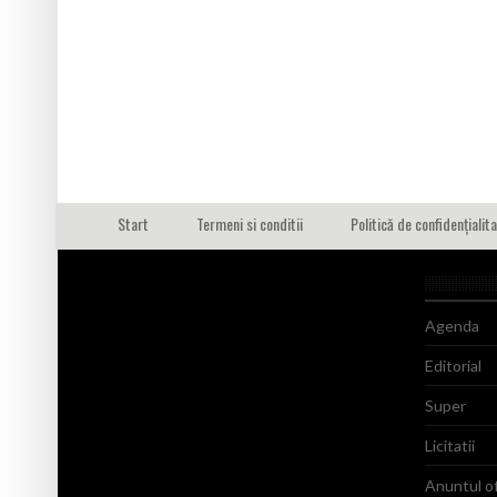
Start
Termeni si conditii
Politică de confidențialit
Agenda
Editorial
Super
Licitatii
Anuntul of