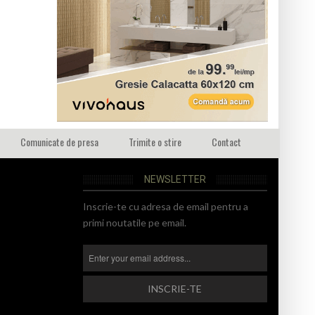
Comunicate de presa
Trimite o stire
Contact
NEWSLETTER
Inscrie-te cu adresa de email pentru a
primi noutatile pe email.