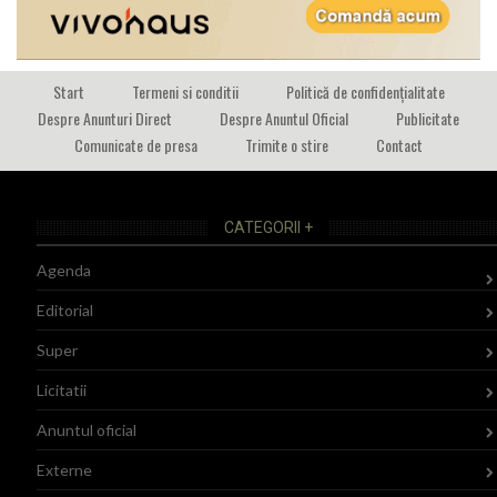
Start
Termeni si conditii
Politică de confidențialitate
Despre Anunturi Direct
Despre Anuntul Oficial
Publicitate
Comunicate de presa
Trimite o stire
Contact
CATEGORII +
Agenda
Editorial
Super
Licitatii
Anuntul oficial
Externe