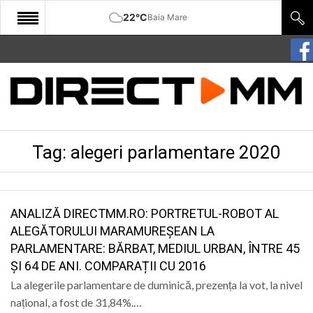
22°C
Baia Mare
START
COMUNITATE
EDITORIAL
Tag:
alegeri parlamentare 2020
CULTURA
ECONOMIE
SANATATE
ANALIZĂ DIRECTMM.RO: PORTRETUL-ROBOT AL
ALEGĂTORULUI MARAMUREȘEAN LA
SPORT
PARLAMENTARE: BĂRBAT, MEDIUL URBAN, ÎNTRE 45
ȘI 64 DE ANI. COMPARAȚII CU 2016
SPECIAL
La alegerile parlamentare de duminică, prezența la vot, la nivel
POLITIC
național, a fost de 31,84%.…