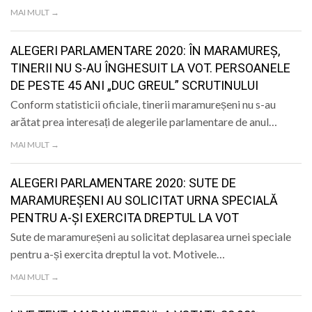
LIFE
MAI MULT →
ALEGERI PARLAMENTARE 2020: ÎN MARAMUREȘ,
TINERII NU S-AU ÎNGHESUIT LA VOT. PERSOANELE
DE PESTE 45 ANI „DUC GREUL” SCRUTINULUI
Conform statisticii oficiale, tinerii maramureșeni nu s-au
arătat prea interesați de alegerile parlamentare de anul…
MAI MULT →
ALEGERI PARLAMENTARE 2020: SUTE DE
MARAMUREȘENI AU SOLICITAT URNA SPECIALĂ
PENTRU A-ȘI EXERCITA DREPTUL LA VOT
Sute de maramureșeni au solicitat deplasarea urnei speciale
pentru a-și exercita dreptul la vot. Motivele…
MAI MULT →