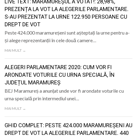
LIVE TEXT: MARAMUREȘUL A VOTAT!: 28,98%,
PREZENȚA LA VOT LA ALEGERILE PARLAMENTARE.
S-AU PREZENTAT LA URNE 122.950 PERSOANE CU
DREPT DE VOT
Peste 424.000 maramureșeni sunt așteptați la urne pentru a-
și alege reprezentanții în cele două camere…
MAI MULT →
ALEGERI PARLAMENTARE 2020: CUM VOR FI
ARONDATE VOTURILE CU URNA SPECIALĂ, ÎN
JUDEȚUL MARAMUREȘ
BEJ Maramureș a anunțat unde vor fi arondate voturile cu
urna specială prin intermediul unei…
MAI MULT →
GHID COMPLET: PESTE 424.000 MARAMUREȘENI AU
DREPT DE VOT LA ALEGERILE PARLAMENTARE. 440