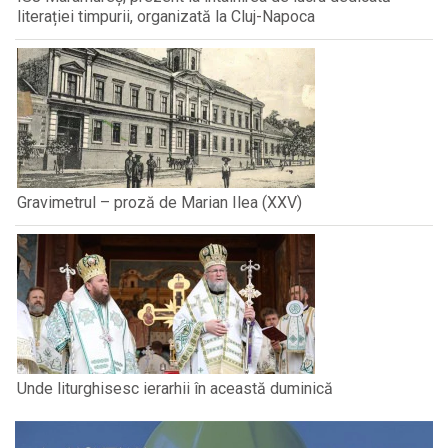
literației timpurii, organizată la Cluj-Napoca
Gravimetrul – proză de Marian Ilea (XXV)
Unde liturghisesc ierarhii în această duminică