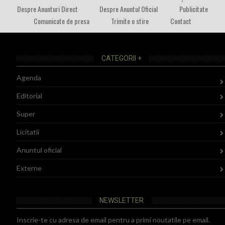
Despre Anunturi Direct
Despre Anuntul Oficial
Publicitate
Comunicate de presa
Trimite o stire
Contact
CATEGORII +
Agenda
Editorial
Super
Licitatii
Anuntul oficial
Externe
NEWSLETTER
Inscrie-te cu adresa de email pentru a primi noutatile pe email.