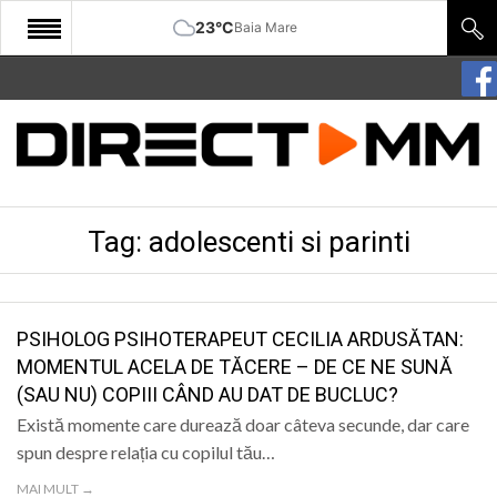
23°C
Baia Mare
START
COMUNITATE
EDITORIAL
Tag:
adolescenti si parinti
CULTURA
ECONOMIE
SANATATE
PSIHOLOG PSIHOTERAPEUT CECILIA ARDUSĂTAN:
MOMENTUL ACELA DE TĂCERE – DE CE NE SUNĂ
SPORT
(SAU NU) COPIII CÂND AU DAT DE BUCLUC?
SPECIAL
Există momente care durează doar câteva secunde, dar care
spun despre relația cu copilul tău…
POLITIC
MAI MULT →