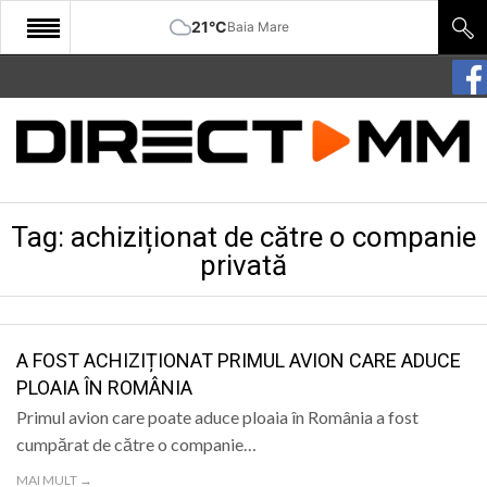
21°C
Baia Mare
START
COMUNITATE
EDITORIAL
Tag:
achiziționat de către o companie
CULTURA
privată
ECONOMIE
SANATATE
A FOST ACHIZIȚIONAT PRIMUL AVION CARE ADUCE
SPORT
PLOAIA ÎN ROMÂNIA
SPECIAL
Primul avion care poate aduce ploaia în România a fost
cumpărat de către o companie…
POLITIC
MAI MULT →