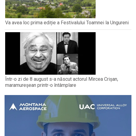
Va avea loc prima ediție a Festivalului Toamnei la Ungureni
Într-o zi de 8 august s-a născut actorul Mircea Crișan,
maramureșean printr-o întâmplare