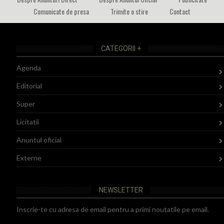
Comunicate de presa
Trimite o stire
Contact
CATEGORII +
Agenda
Editorial
Super
Licitatii
Anuntul oficial
Externe
NEWSLETTER
Inscrie-te cu adresa de email pentru a primi noutatile pe email.