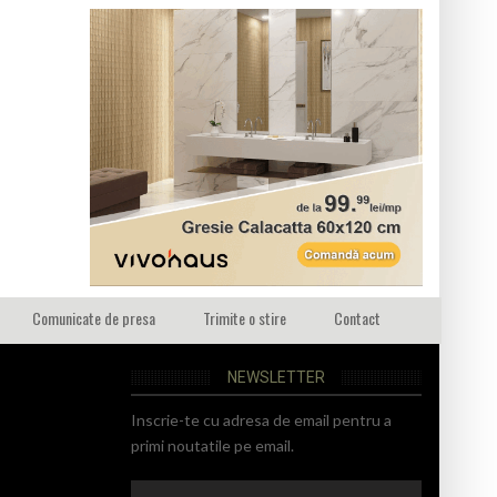
Comunicate de presa
Trimite o stire
Contact
NEWSLETTER
Inscrie-te cu adresa de email pentru a
primi noutatile pe email.