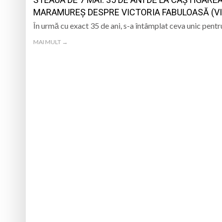
„CÂNTECELE MUNȚILOR” DE LA SIBIU
DE SINCERITATE
MARAMUREȘ DESPRE VICTORIA FABULOASĂ (VI
Eveniment special 
În urmă cu exact 35 de ani, s-a întâmplat ceva unic pent
„Zilele Moiseiului
MAI MULT →
Biblioteca Municipa
Muzeul de Mineralog