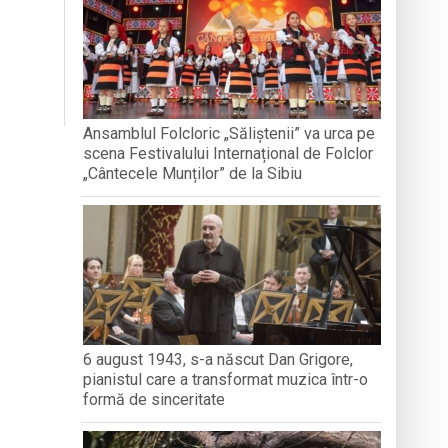
nedoara
a clubului de carte „Legături Literare”
Ansamblul Folcloric „Săliștenii” va urca pe
scena Festivalului Internațional de Folclor
rieteniei și diversității culturale
„Cântecele Munților” de la Sibiu
6 august 1943, s-a născut Dan Grigore,
pianistul care a transformat muzica într-o
formă de sinceritate