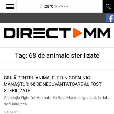
28°C
Baia Mare
START
COMUNITATE
EDITORIAL
Tag:
68 de animale sterilizate
CULTURA
ECONOMIE
SANATATE
GRIJĂ PENTRU ANIMALELE DIN COPALNIC
MĂNĂȘTUR: 68 DE NECUVÂNTĂTOARE AU FOST
SPORT
STERILIZATE
SPECIAL
Asociația Fight for Animals din Baia Mare a organizat, în data
de 5 iulie, cea…
POLITIC
MAI MULT →