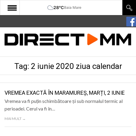
28°C
Baia Mare
START
COMUNITATE
EDITORIAL
Tag:
2 iunie 2020 ziua calendar
CULTURA
ECONOMIE
SANATATE
VREMEA EXACTĂ ÎN MARAMUREȘ, MARȚI, 2 IUNIE
Vremea va fi puțin schimbătoare și sub normalul termic al
SPORT
perioadei. Cerul va fi în…
SPECIAL
MAI MULT →
POLITIC