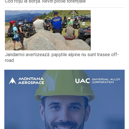
Cod roșu la Borșa. Revin ploile torențiale
Jandarmii avertizează: pajiștile alpine nu sunt trasee off-
road