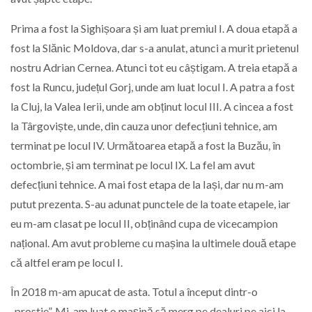
Prima a fost la Sighișoara și am luat premiul I. A doua etapă a
fost la Slănic Moldova, dar s-a anulat, atunci a murit prietenul
nostru Adrian Cernea. Atunci tot eu câștigam. A treia etapă a
fost la Runcu, județul Gorj, unde am luat locul I. A patra a fost
la Cluj, la Valea Ierii, unde am obținut locul III. A cincea a fost
la Târgoviște, unde, din cauza unor defecțiuni tehnice, am
terminat pe locul IV. Următoarea etapă a fost la Buzău, în
octombrie, și am terminat pe locul IX. La fel am avut
defecțiuni tehnice. A mai fost etapa de la Iași, dar nu m-am
putut prezenta. S-au adunat punctele de la toate etapele, iar
eu m-am clasat pe locul II, obținând cupa de vicecampion
național. Am avut probleme cu mașina la ultimele două etape
că altfel eram pe locul I.
În 2018 m-am apucat de asta. Totul a început dintr-o
„prostie”. Mi-am luat o mașină să merg pe dealuri pe aici la