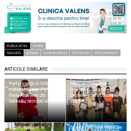
PUBLICAT ÎN:
SUPER
TAGGED:
BORȘA
COSMIN PELIN
OFF ROAD
VICECAMPION
Trei medalii de aur și
două de bronz pentru
ARTICOLE SIMILARE
elevii Colegiului
„Gheorghe Șincai” Baia
Performanță în fotbalul
Mare la Olimpiada de
maramureșean: Portarul
Inovare și Creație
Radu Ardelean din
Digitală – InfoEducație
Sarasău, recrutat la FCSB
2026
Tradiție și pasiune din
Țara Lăpușului: „Oloiul
Șatra”, apreciat la
Sportivi din Baia Mare, pe