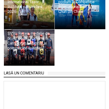
International Taste
podium la Competiția
Institute – Bruxelles
Internațională de Wing
2026
Chun din China
SVSU Recea, medalie de
bronz pentru România la
Campionatul Mondial al
pompierilor voluntari
LASĂ UN COMENTARIU