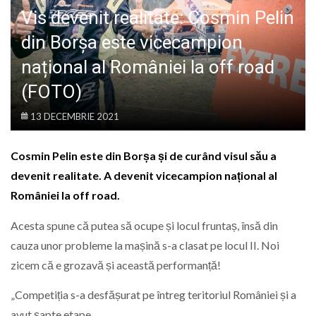
LIFE
Vis devenit realitate: Cosmin Pelin
din Borșa este vicecampion
național al României la off road
(FOTO)
13 DECEMBRIE 2021
Cosmin Pelin este din Borșa și de curând visul său a
devenit realitate. A devenit vicecampion național al
României la off road.
Acesta spune că putea să ocupe și locul fruntaș, însă din
cauza unor probleme la mașină s-a clasat pe locul II. Noi
zicem că e grozavă și această performanță!
„Competiția s-a desfășurat pe întreg teritoriul României și a
avut șapte etape.