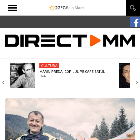
22°C
Baia Mare
START
COMUNITATE
EDITORIAL
CULTURA
CULTURA
MARIN PREDA, COPILUL PE CARE SATUL
ERA…
ECONOMIE
SANATATE
SPORT
SPECIAL
POLITIC