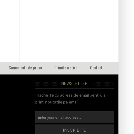
Comunicate de presa
Trimite o stire
Contact
NEWSLETTER
Inscrie-te cu adresa de email pentru a
primi noutatile pe email.