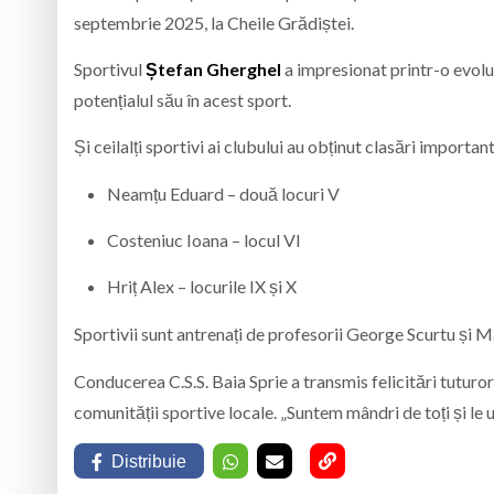
septembrie 2025, la Cheile Grădiștei.
Sportivul
Ștefan
Gherghel
a impresionat printr-o evoluț
potențialul său în acest sport.
Și ceilalți sportivi ai clubului au obținut clasări importan
Neamțu Eduard – două locuri V
Costeniuc Ioana – locul VI
Hriț Alex – locurile IX și X
Sportivii sunt antrenați de profesorii George Scurtu și M
Conducerea C.S.S. Baia Sprie a transmis felicitări tuturor
comunității sportive locale. „Suntem mândri de toți și le u
Distribuie