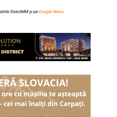
tirile DirectMM și pe
Google News
.