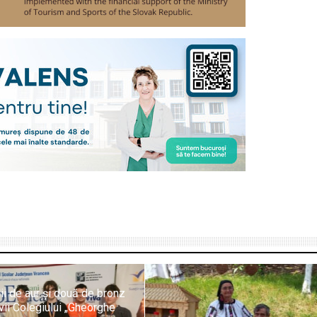
ii de aur și două de bronz
vii Colegiului „Gheorghe