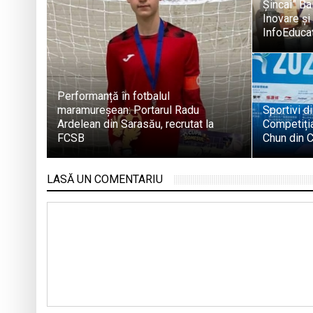
Șincai” Ba
Inovare și
InfoEduca
Performanță în fotbalul
maramureșean: Portarul Radu
Sportivi d
Ardelean din Sarasău, recrutat la
Competiția
FCSB
Chun din C
LASĂ UN COMENTARIU