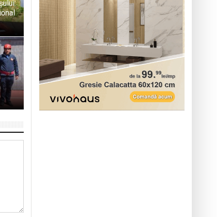
ului:
ional