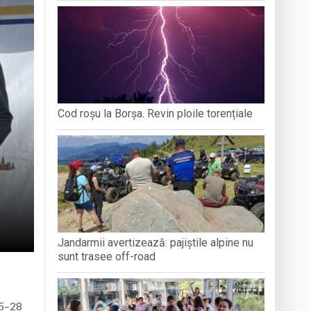
ȚEAN DE ISTORIE ȘI
DEZVOLTĂ ANXIETATE, IAR CEALALTĂ
PERSPECT
ARAMUREȘ
MERGE MAI DEPARTE?
ați propriul talisman „prinzător de vise”
zeul Satului
stnice vulnerabile din Baia Mare
Cod roșu la Borșa. Revin ploile torențiale
 Summer Training 2026
Jandarmii avertizează: pajiștile alpine nu
sunt trasee off-road
25–28