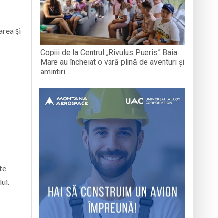
area și
Copiii de la Centrul „Rivulus Pueris” Baia
Mare au încheiat o vară plină de aventuri și
amintiri
te
ui.