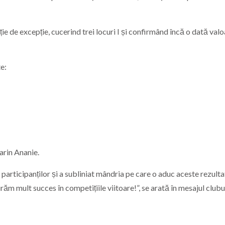
ie de excepție, cucerind trei locuri I și confirmând încă o dată valo
te:
arin Ananie.
 participanților și a subliniat mândria pe care o aduc aceste rezulta
răm mult succes în competițiile viitoare!”, se arată în mesajul clubul