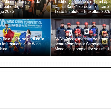
ia Mare la Olimpiada de
Tradiție și pasiune din Țara Lăpuș
 Creație Digitală –
„Oloiul Șatra”, apreciat la Internat
ție 2026
Taste Institute – Bruxelles 2026
in Baia Mare, pe podium la
SVSU Recea, medalie de bronz
 Internațională de Wing
pentru România la Campionatul
hina
Mondial al pompierilor voluntari