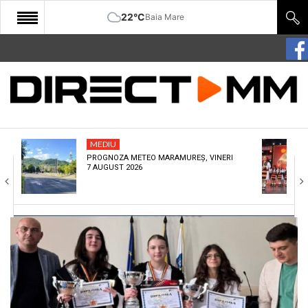
22°C
Baia Mare
START
COMUNITATE
EDITORIAL
MEDIU
CULTURA
PROGNOZA METEO MARAMUREȘ, VINERI
7 AUGUST 2026
ECONOMIE
SANATATE
SPORT
SPECIAL
POLITIC