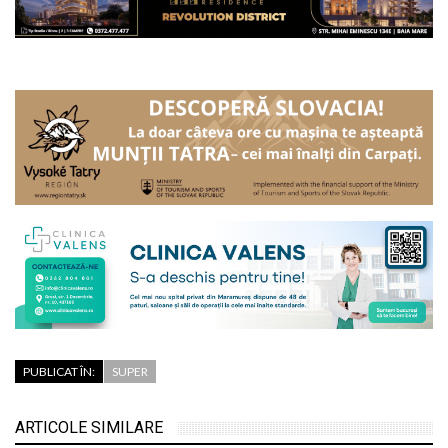
PUBLICAT ÎN:
SUPER
Trei medalii de aur și
două de bronz pentru
ARTICOLE SIMILARE
elevii Colegiului