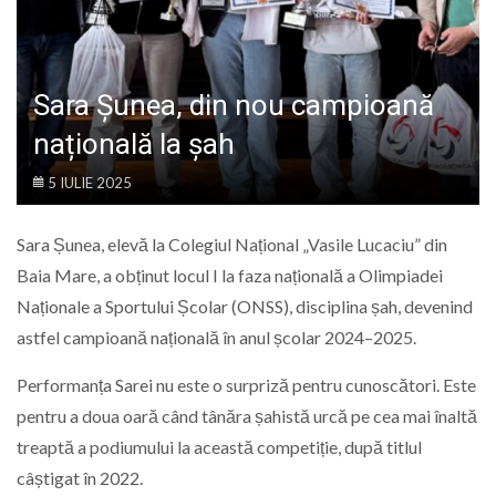
LIFE
Sara Șunea, din nou campioană
națională la șah
5 IULIE 2025
Sara Șunea, elevă la Colegiul Național „Vasile Lucaciu” din
Baia Mare, a obținut locul I la faza națională a Olimpiadei
Naționale a Sportului Școlar (ONSS), disciplina șah, devenind
astfel campioană națională în anul școlar 2024–2025.
Performanța Sarei nu este o surpriză pentru cunoscători. Este
pentru a doua oară când tânăra șahistă urcă pe cea mai înaltă
treaptă a podiumului la această competiție, după titlul
câștigat în 2022.