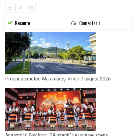
Recente
Comentarii
Prognoza meteo Maramureș, vineri 7 august 2026
Ansamblul Folcloric „Săliștenii” va urca pe scena