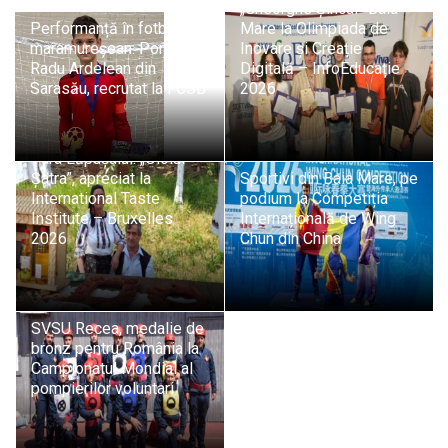
„Gheorghe Șincai” Baia
Performanță în fotbalul
Mare la Olimpiada de
maramureșean: Portarul
Inovare și Creație
Radu Ardelean din
Digitală – InfoEducație
Sarasău, recrutat la FCSB
2026
Tradiție și pasiune din
Țara Lăpușului: „Oloiul
Șatra”, apreciat la
Sportivi din Baia Mare, pe
International Taste
podium la Competiția
Institute – Bruxelles
Internațională de Wing
2026
Chun din China
SVSU Recea, medalie de
bronz pentru România la
Campionatul Mondial al
pompierilor voluntari