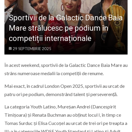
LIFE
Sportivii de la Galactic Dance Baia
Mare strălucesc pe podium în
competiții internaționale
29 SEPTEMBRIE 2025
În acest weekend, sportivii de la Galactic Dance Baia Mare au
strâns numeroase medalii la competiții de renume.
Mai exact, în cadrul London Open 2025, sportivii au urcat de
patru ori pe podium, demonstrând talent și perseverență.
La categoria Youth Latino, Mureșan Andrei (Dancespirit
Timișoara) și Renata Buchman au obținut locul I, în timp ce
Tomas Surduc și Elisa Cucoșel au urcat de trei ori pe treapta a
III-a în categoriile WDSF Youth Standard și Latino și Adult