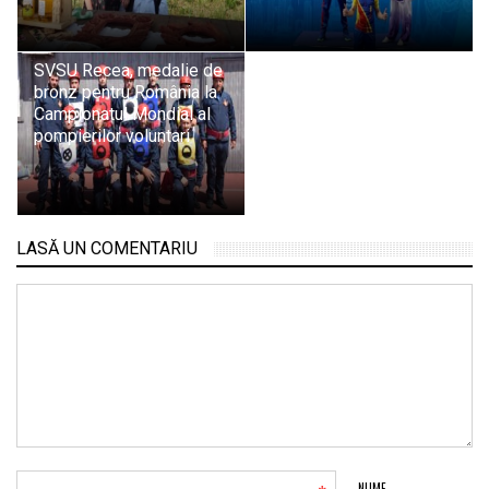
SVSU Recea, medalie de
bronz pentru România la
Campionatul Mondial al
pompierilor voluntari
LASĂ UN COMENTARIU
NUME