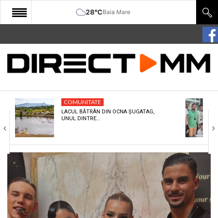
28°C
Baia Mare
START
COMUNITATE
EDITORIAL
COMUNITATE
CULTURA
LACUL BĂTRÂN DIN OCNA ȘUGATAG,
UNUL DINTRE…
ECONOMIE
SANATATE
SPORT
SPECIAL
POLITIC