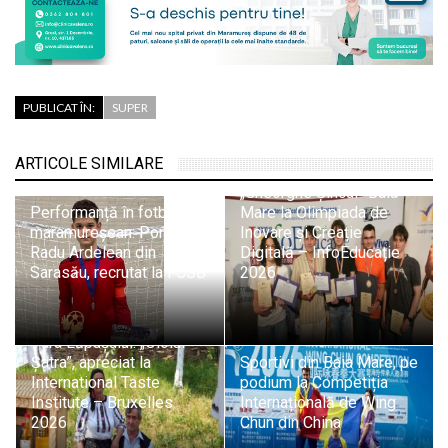
PUBLICAT ÎN:
SUPER
Trei medalii de aur și
două de bronz pentru
ARTICOLE SIMILARE
elevii Colegiului
„Gheorghe Șincai” Baia
Performanță în fotbalul
Mare la Olimpiada de
maramureșean: Portarul
Inovare și Creație
Radu Ardelean din
Digitală – InfoEducație
Sarasău, recrutat la FCSB
2026
Tradiție și pasiune din
Țara Lăpușului: „Oloiul
Șatra”, apreciat la
Sportivi din Baia Mare, pe
International Taste
podium la Competiția
Institute – Bruxelles
Internațională de Wing
2026
Chun din China