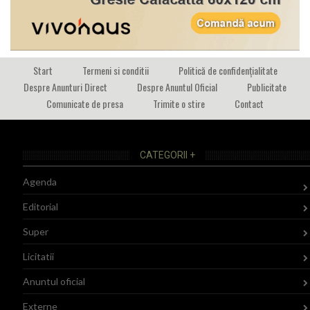
Start
Termeni si conditii
Politică de confidențialitate
Despre Anunturi Direct
Despre Anuntul Oficial
Publicitate
Comunicate de presa
Trimite o stire
Contact
CATEGORII +
Agenda
Editorial
Super
Licitatii
Anuntul oficial
Externe