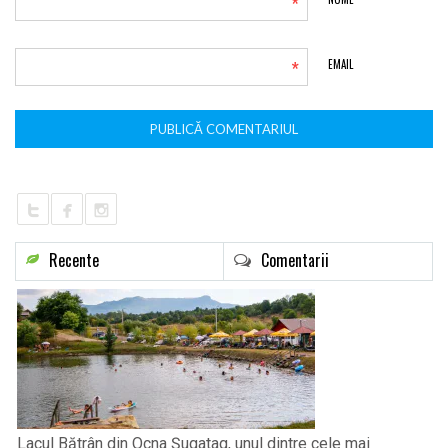
*
*
EMAIL
Recente
Comentarii
Lacul Bătrân din Ocna Șugatag, unul dintre cele mai