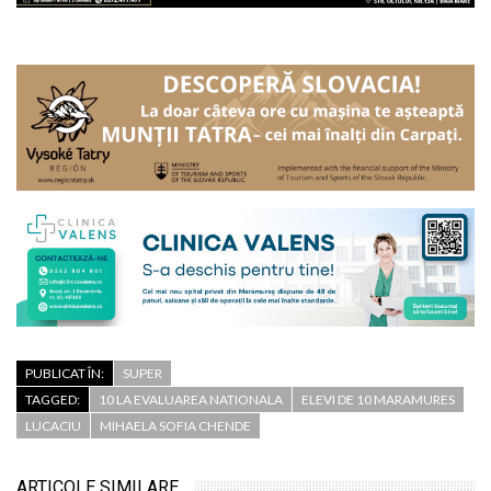
PUBLICAT ÎN:
SUPER
TAGGED:
10 LA EVALUAREA NATIONALA
ELEVI DE 10 MARAMURES
LUCACIU
MIHAELA SOFIA CHENDE
ARTICOLE SIMILARE