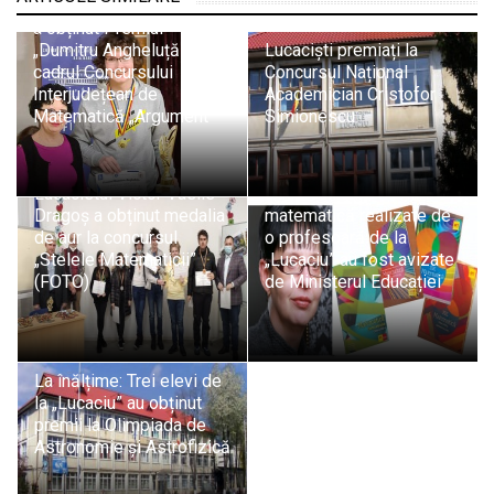
Lucacistul Victor Dragoș
a obținut Premiul
„Dumitru Angheluță” în
Lucaciști premiați la
cadrul Concursului
Concursul Național
Interjudețean de
Academician Cristofor
Matematică „Argument”
Simionescu
Lucacistul Victor Vasile
Patru auxiliare școlare de
Dragoș a obținut medalia
matematică realizate de
de aur la concursul
o profesoară de la
„Stelele Matematicii”
„Lucaciu” au fost avizate
(FOTO)
de Ministerul Educației
La înălțime: Trei elevi de
la „Lucaciu” au obținut
premii la Olimpiada de
Astronomie și Astrofizică