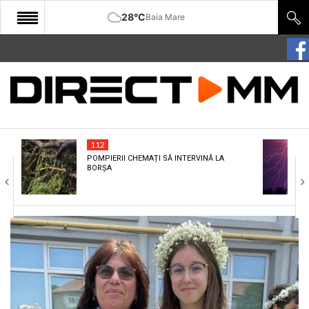
28°C
Baia Mare
START
COMUNITATE
EDITORIAL
112
CULTURA
POMPIERII CHEMAȚI SĂ INTERVINĂ LA
BORȘA
ECONOMIE
SANATATE
SPORT
SPECIAL
POLITIC