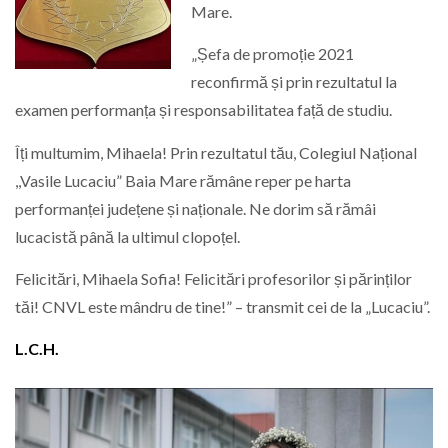
Mare.
„Șefa de promoție 2021
reconfirmă și prin rezultatul la
examen performanța și responsabilitatea față de studiu.
Îți multumim, Mihaela! Prin rezultatul tău, Colegiul Național
,,Vasile Lucaciu” Baia Mare rămâne reper pe harta
performanței județene și naționale. Ne dorim să rămâi
lucacistă până la ultimul clopoțel.
Felicitări, Mihaela Sofia! Felicitări profesorilor și părinților
tăi! CNVL este mândru de tine!” – transmit cei de la „Lucaciu”.
L.C.H.