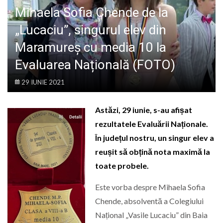
LIFE
Mihaela Sofia Chende de la
„Lucaciu”, singurul elev din
Maramureș cu media 10 la
Evaluarea Națională (FOTO)
29 IUNIE 2021
Astăzi, 29 iunie, s-au afișat
rezultatele Evaluării Naționale.
În județul nostru, un singur elev a
reușit să obțină nota maximă la
toate probele.
Este vorba despre Mihaela Sofia
Chende, absolventă a Colegiului
Național „Vasile Lucaciu” din Baia