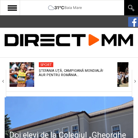
31°C
Baia Mare
START
COMUNITATE
EDITORIAL
SPORT
CULTURA
ȘTEFANIA UȚĂ, CAMPIOANĂ MONDIALĂ!
AUR PENTRU ROMÂNIA…
ECONOMIE
SANATATE
SPORT
SPECIAL
POLITIC
Doi elevi de la Colegiul „Gheorghe