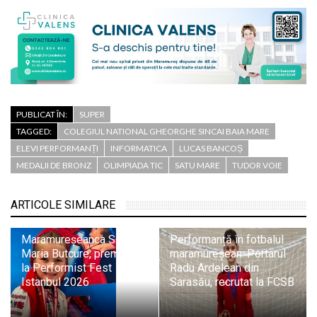
PUBLICAT ÎN:
SUPER
TAGGED:
COLEGIUL NATIONAL GHEORGHE SINCAI BAIA MARE
ELEVI PERFORMANȚI
INFORMATICA
LUCAS BANCOȘ
MEDALII DE BRONZ
OLIMPIADA TIC
SATU MARE
TUDOR VOIE
ARTICOLE SIMILARE
Maramureșeanca Sara
Performanță în fotbalul
Maria Butcure, premiul III
maramureșean: Portarul
la Performist Fest
Radu Ardelean din
Istanbul 2026
Sarasău, recrutat la FCSB
Trei medalii de aur și
două de bronz pentru