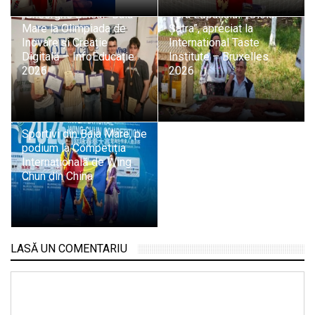
elevii Colegiului
Tradiție și pasiune din
„Gheorghe Șincai” Baia
Țara Lăpușului: „Oloiul
Mare la Olimpiada de
Șatra”, apreciat la
Inovare și Creație
International Taste
Digitală – InfoEducație
Institute – Bruxelles
2026
2026
Sportivi din Baia Mare, pe
podium la Competiția
Internațională de Wing
Chun din China
LASĂ UN COMENTARIU