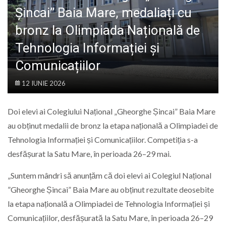
LIFE
Șincai” Baia Mare, medaliați cu
bronz la Olimpiada Națională de
Tehnologia Informației și
Comunicațiilor
12 IUNIE 2026
Doi elevi ai Colegiului Național „
Gheorghe Șincai” Baia Mare
au obținut medalii de bronz la etapa națională a Olimpiadei de
Tehnologia Informației și Comunicațiilor. Competiția s-a
desfășurat la Satu Mare, în perioada 26–29 mai.
„Suntem mândri să anunțăm că doi elevi ai Colegiul Național
”Gheorghe Șincai” Baia Mare au obținut rezultate deosebite
la etapa națională a Olimpiadei de Tehnologia Informației și
Comunicațiilor, desfășurată la Satu Mare, în perioada 26–29