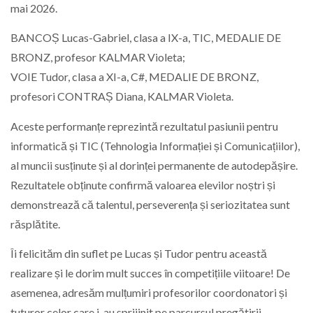
mai 2026.
BANCOȘ Lucas-Gabriel, clasa a IX-a, TIC, MEDALIE DE
BRONZ, profesor KALMAR Violeta;
VOIE Tudor, clasa a XI-a, C#, MEDALIE DE BRONZ,
profesori CONTRAȘ Diana, KALMAR Violeta.
Aceste performanțe reprezintă rezultatul pasiunii pentru
informatică și TIC (Tehnologia Informației și Comunicațiilor),
al muncii susținute și al dorinței permanente de autodepășire.
Rezultatele obținute confirmă valoarea elevilor noștri și
demonstrează că talentul, perseverența și seriozitatea sunt
răsplătite.
Îi felicităm din suflet pe Lucas și Tudor pentru această
realizare și le dorim mult succes în competițiile viitoare! De
asemenea, adresăm mulțumiri profesorilor coordonatori și
tuturor celor care i-au sprijinit pe parcursul pregătirii.