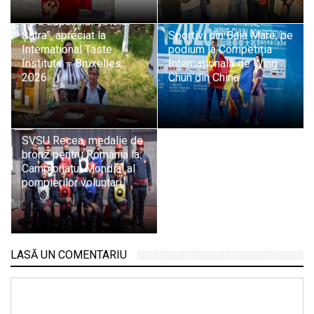
Tradiție și pasiune din
Țara Lăpușului: „Oloiul
Șatra”, apreciat la
Sportivi din Baia Mare, pe
International Taste
podium la Competiția
Institute – Bruxelles
Internațională de Wing
2026
Chun din China
SVSU Recea, medalie de
bronz pentru România la
Campionatul Mondial al
pompierilor voluntari
LASĂ UN COMENTARIU