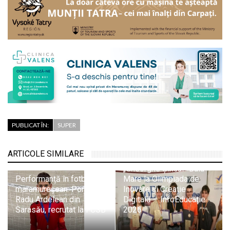
PUBLICAT ÎN:
SUPER
Trei medalii de aur și
două de bronz pentru
ARTICOLE SIMILARE
elevii Colegiului
„Gheorghe Șincai” Baia
Performanță în fotbalul
Mare la Olimpiada de
maramureșean: Portarul
Inovare și Creație
Radu Ardelean din
Digitală – InfoEducație
Sarasău, recrutat la FCSB
2026