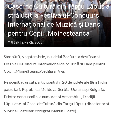
LIFE
Casei de Cultură din Târgu Lăpuș a
strălucit la Festivalul-Concuurs
Internațional de Muzică și Dans
pentru Copii „Moineşteanca”
8 SEPTEMBRIE 2025
Sâmbătă, 6 septembrie, în județul Bacău s-a desfășurat
Festivalul-Concurs Internațional de Muzică și Dans pentru
Copii „Moineșteanca”, ediția a IV-a.
Pe scenă au urcat participanți din 20 de județe ale țării și din
patru țări: Republica Moldova, Serbia, Ucraina și Bulgaria.
Printre concurenți s-a numărat și Ansamblul „Tradiții
Lăpușene” al Casei de Cultură din Târgu Lăpuș (director prof.
Viorica Costenar, coregraf Marius Coste).