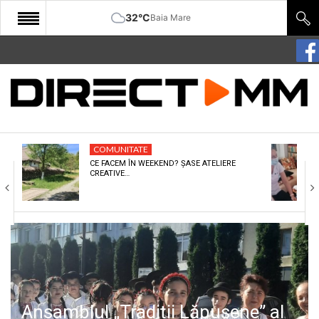
32°C
Baia Mare
START
COMUNITATE
EDITORIAL
COMUNITATE
CULTURA
CE FACEM ÎN WEEKEND? ȘASE ATELIERE
CREATIVE…
ECONOMIE
SANATATE
SPORT
SPECIAL
POLITIC
Ansamblul „Tradiții Lăpușene” al