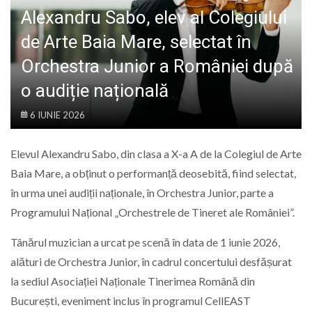
LIFE
Alexandru Sabo, elev al Colegiului
de Arte Baia Mare, selectat în
Orchestra Junior a României după
o audiție națională
6 IUNIE 2026
Elevul Alexandru Sabo, din clasa a X-a A de la Colegiul de Arte
Baia Mare, a obținut o performanță deosebită, fiind selectat,
în urma unei audiții naționale, în Orchestra Junior, parte a
Programului Național „Orchestrele de Tineret ale României”.
Tânărul muzician a urcat pe scenă în data de 1 iunie 2026,
alături de Orchestra Junior, în cadrul concertului desfășurat
la sediul Asociației Naționale Tinerimea Română din
București, eveniment inclus în programul CellEAST