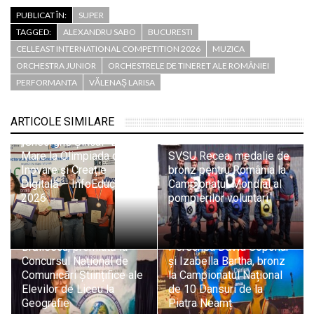
PUBLICAT ÎN:
SUPER
TAGGED:
ALEXANDRU SABO
BUCURESTI
CELLEAST INTERNATIONAL COMPETITION 2026
MUZICA
ORCHESTRA JUNIOR
ORCHESTRELE DE TINERET ALE ROMÂNIEI
PERFORMANTA
VĂLENAȘ LARISA
Trei medalii de aur și
două de bronz pentru
ARTICOLE SIMILARE
elevii Colegiului
„Gheorghe Șincai” Baia
Mare la Olimpiada de
SVSU Recea, medalie de
Inovare și Creație
bronz pentru România la
Digitală – InfoEducație
Campionatul Mondial al
2026
pompierilor voluntari
Lucacista Ariana
Brăilescu, premiată la
Perechea David Soponar
Concursul Național de
și Izabella Bartha, bronz
Comunicări Științifice ale
la Campionatul Național
Elevilor de Liceu la
de 10 Dansuri de la
Geografie
Piatra Neamț