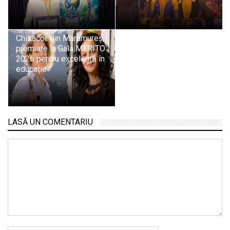
Profesoarele Liana
Timiș-Mureșan și Monika
Chisacof din Maramureș,
premiate la Gala MERITO
2026 pentru excelență în
educație
LASĂ UN COMENTARIU