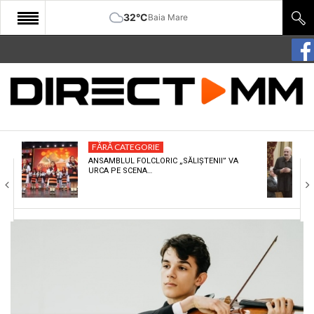
32°C
Baia Mare
START
COMUNITATE
EDITORIAL
FĂRĂ CATEGORIE
CULTURA
ANSAMBLUL FOLCLORIC „SĂLIȘTENII” VA
URCA PE SCENA…
ECONOMIE
SANATATE
SPORT
SPECIAL
POLITIC