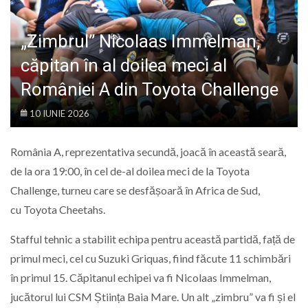
LIFE
„Zimbrul” Nicolaas Immelman,
căpitan în al doilea meci al
României A din Toyota Challenge
10 IUNIE 2026
România A, reprezentativa secundă, joacă în această seară,
de la ora 19:00, în cel de-al doilea meci de la Toyota
Challenge, turneu care se desfășoară în Africa de Sud,
cu Toyota Cheetahs.
Stafful tehnic a stabilit echipa pentru această partidă, față de
primul meci, cel cu Suzuki Griquas, fiind făcute 11 schimbări
în primul 15. Căpitanul echipei va fi Nicolaas Immelman,
jucătorul lui CSM Știința Baia Mare. Un alt „zimbru” va fi și el