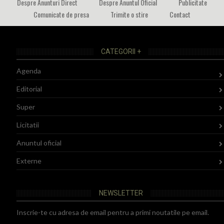
Despre Anunturi Direct
Despre Anuntul Oficial
Publicitate
Comunicate de presa
Trimite o stire
Contact
CATEGORII +
Agenda
Editorial
Super
Licitatii
Anuntul oficial
Externe
NEWSLETTER
Inscrie-te cu adresa de email pentru a primi noutatile pe email.