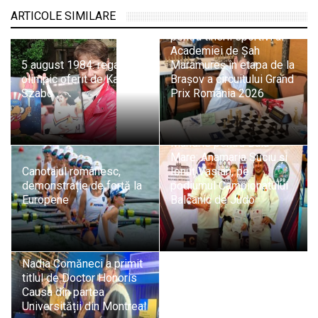
ARTICOLE SIMILARE
Evoluții promițătoare
pentru tinerii sportivi ai
Academiei de Șah
5 august 1984: regalul
Maramureș în etapa de la
olimpic oferit de Kati
Brașov a circuitului Grand
Szabo
Prix România 2026
Mândrie pentru Baia
Mare: Anamaria Suciu și
Canotajul românesc,
Ionuț Vasian, pe
demonstrație de forță la
podiumul Campionatului
Europene
Balcanic de Judo
Nadia Comăneci a primit
titlul de Doctor Honoris
Causa din partea
Universității din Montreal