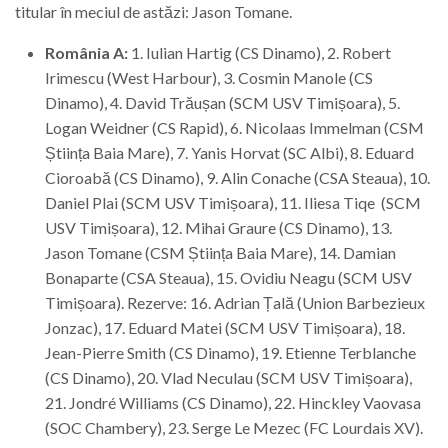
titular în meciul de astăzi: Jason Tomane.
România A
:
1. Iulian Hartig (CS Dinamo), 2. Robert
Irimescu (West Harbour), 3. Cosmin Manole (CS
Dinamo), 4. David Trăușan (SCM USV Timișoara), 5.
Logan Weidner (CS Rapid), 6. Nicolaas Immelman (CSM
Știința Baia Mare), 7. Yanis Horvat (SC Albi), 8. Eduard
Cioroabă (CS Dinamo), 9. Alin Conache (CSA Steaua), 10.
Daniel Plai (SCM USV Timișoara), 11. Iliesa Tiqe (SCM
USV Timișoara), 12. Mihai Graure (CS Dinamo), 13.
Jason Tomane (CSM Știința Baia Mare), 14. Damian
Bonaparte (CSA Steaua), 15. Ovidiu Neagu (SCM USV
Timișoara). Rezerve: 16. Adrian Țală (Union Barbezieux
Jonzac), 17. Eduard Matei (SCM USV Timișoara), 18.
Jean-Pierre Smith (CS Dinamo), 19. Etienne Terblanche
(CS Dinamo), 20. Vlad Neculau (SCM USV Timișoara),
21. Jondré Williams (CS Dinamo), 22. Hinckley Vaovasa
(SOC Chambery), 23. Serge Le Mezec (FC Lourdais XV).