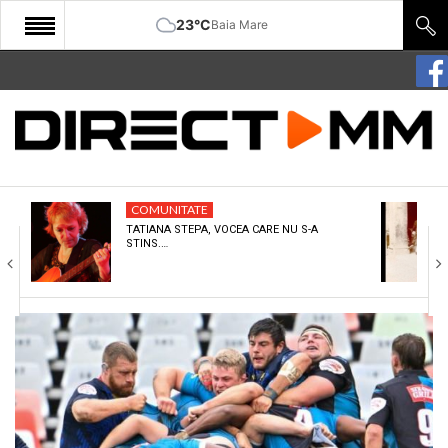
23°C
Baia Mare
START
COMUNITATE
EDITORIAL
COMUNITATE
CULTURA
TATIANA STEPA, VOCEA CARE NU S-A
STINS.…
ECONOMIE
SANATATE
SPORT
SPECIAL
POLITIC