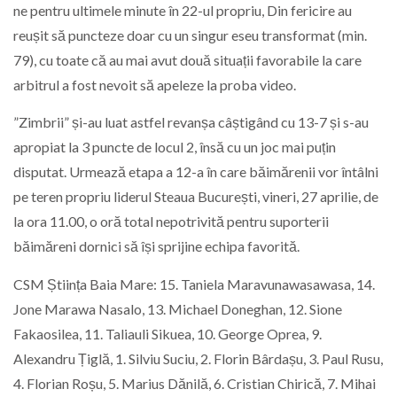
ne pentru ultimele minute în 22-ul propriu, Din fericire au
reușit să puncteze doar cu un singur eseu transformat (min.
79), cu toate că au mai avut două situații favorabile la care
arbitrul a fost nevoit să apeleze la proba video.
”Zimbrii” și-au luat astfel revanșa câștigând cu 13-7 și s-au
apropiat la 3 puncte de locul 2, însă cu un joc mai puțin
disputat. Urmează etapa a 12-a în care băimărenii vor întâlni
pe teren propriu liderul Steaua București, vineri, 27 aprilie, de
la ora 11.00, o oră total nepotrivită pentru suporterii
băimăreni dornici să își sprijine echipa favorită.
CSM Știința Baia Mare: 15. Taniela Maravunawasawasa, 14.
Jone Marawa Nasalo, 13. Michael Doneghan, 12. Sione
Fakaosilea, 11. Taliauli Sikuea, 10. George Oprea, 9.
Alexandru Țiglă, 1. Silviu Suciu, 2. Florin Bârdașu, 3. Paul Rusu,
4. Florian Roșu, 5. Marius Dănilă, 6. Cristian Chirică, 7. Mihai