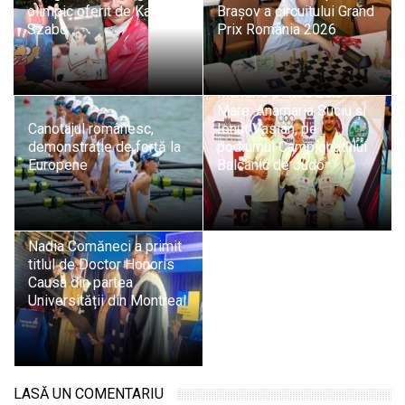
olimpic oferit de Kati
Brașov a circuitului Grand
Szabo
Prix România 2026
Mândrie pentru Baia
Mare: Anamaria Suciu și
Canotajul românesc,
Ionuț Vasian, pe
demonstrație de forță la
podiumul Campionatului
Europene
Balcanic de Judo
Nadia Comăneci a primit
titlul de Doctor Honoris
Causa din partea
Universității din Montreal
LASĂ UN COMENTARIU