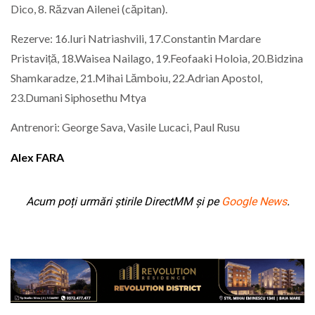
Dico, 8. Răzvan Ailenei (căpitan).
Rezerve: 16.Iuri Natriashvili, 17.Constantin Mardare
Pristaviță, 18.Waisea Nailago, 19.Feofaaki Holoia, 20.Bidzina
Shamkaradze, 21.Mihai Lămboiu, 22.Adrian Apostol,
23.Dumani Siphosethu Mtya
Antrenori: George Sava, Vasile Lucaci, Paul Rusu
Alex FARA
Acum poți urmări știrile DirectMM și pe
Google News
.