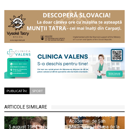
PUBLICAT ÎN:
SPORT
ARTICOLE SIMILARE
Evoluții promițătoare
pentru tinerii sportivi ai
Academiei de Șah
5 august 1984: regalul
Maramureș în etapa de la