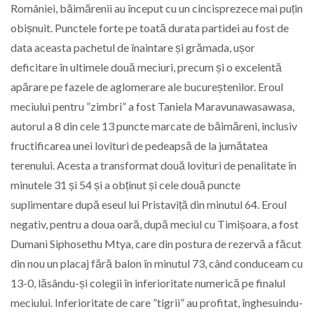
României, băimărenii au început cu un cincisprezece mai puțin
obișnuit. Punctele forte pe toată durata partidei au fost de
data aceasta pachetul de înaintare și grămada, ușor
deficitare în ultimele două meciuri, precum și o excelentă
apărare pe fazele de aglomerare ale bucureștenilor. Eroul
meciului pentru ”zimbri” a fost Taniela Maravunawasawasa,
autorul a 8 din cele 13 puncte marcate de băimăreni, inclusiv
fructificarea unei lovituri de pedeapsă de la jumătatea
terenului. Acesta a transformat două lovituri de penalitate în
minutele 31 și 54 și a obținut și cele două puncte
suplimentare după eseul lui Pristaviță din minutul 64. Eroul
negativ, pentru a doua oară, după meciul cu Timișoara, a fost
Dumani Siphosethu Mtya, care din postura de rezervă a făcut
din nou un placaj fără balon în minutul 73, când conduceam cu
13-0, lăsându-și colegii în inferioritate numerică pe finalul
meciului. Inferioritate de care ”tigrii” au profitat, înghesuindu-