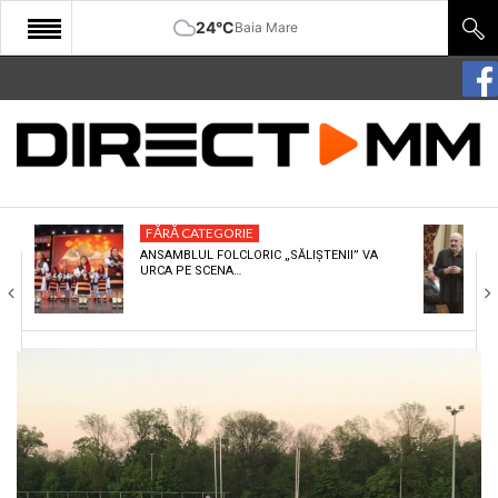
24°C
Baia Mare
START
COMUNITATE
EDITORIAL
FĂRĂ CATEGORIE
CULTURA
ANSAMBLUL FOLCLORIC „SĂLIȘTENII” VA
URCA PE SCENA…
ECONOMIE
SANATATE
SPORT
SPECIAL
POLITIC