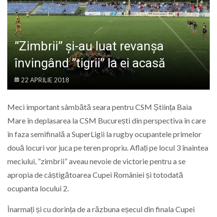
LIFE
”Zimbrii” și-au luat revanșa
învingând ”tigrii” la ei acasă
22 APRILIE 2018
Meci important sâmbătă seara pentru CSM Știința Baia
Mare în deplasarea la CSM București din perspectiva în care
în faza semifinală a SuperLigii la rugby ocupantele primelor
două locuri vor juca pe teren propriu. Aflați pe locul 3 înaintea
meciului, ”zimbrii” aveau nevoie de victorie pentru a se
apropia de câștigătoarea Cupei României și totodată
ocupanta locului 2.
Înarmați și cu dorința de a răzbuna eșecul din finala Cupei