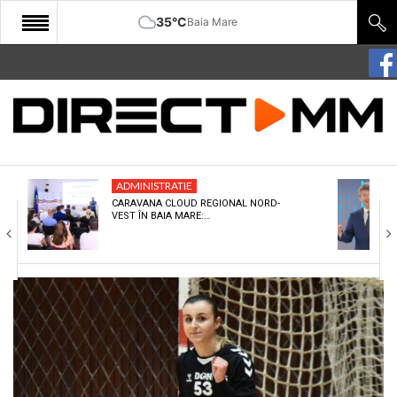
35°C
Baia Mare
START
COMUNITATE
EDITORIAL
ADMINISTRATIE
CULTURA
CARAVANA CLOUD REGIONAL NORD-
VEST ÎN BAIA MARE:…
ECONOMIE
SANATATE
SPORT
SPECIAL
POLITIC