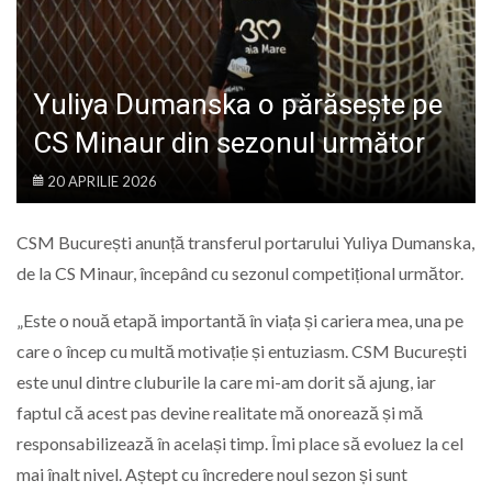
LIFE
Yuliya Dumanska o părăsește pe
CS Minaur din sezonul următor
20 APRILIE 2026
CSM București anunță transferul portarului Yuliya Dumanska,
de la CS Minaur, începând cu sezonul competițional următor.
„Este o nouă etapă importantă în viața și cariera mea, una pe
care o încep cu multă motivație și entuziasm. CSM București
este unul dintre cluburile la care mi-am dorit să ajung, iar
faptul că acest pas devine realitate mă onorează și mă
responsabilizează în același timp. Îmi place să evoluez la cel
mai înalt nivel. Aștept cu încredere noul sezon și sunt