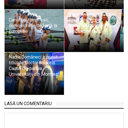
Mândrie pentru Baia
Mare: Anamaria Suciu și
Canotajul românesc,
Ionuț Vasian, pe
demonstrație de forță la
podiumul Campionatului
Europene
Balcanic de Judo
Nadia Comăneci a primit
titlul de Doctor Honoris
Causa din partea
Universității din Montreal
LASĂ UN COMENTARIU