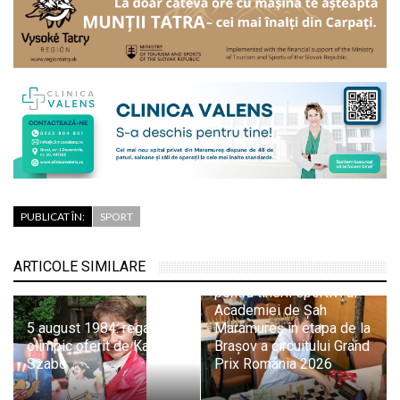
PUBLICAT ÎN:
SPORT
ARTICOLE SIMILARE
Evoluții promițătoare
pentru tinerii sportivi ai
Academiei de Șah
5 august 1984: regalul
Maramureș în etapa de la
olimpic oferit de Kati
Brașov a circuitului Grand
Szabo
Prix România 2026