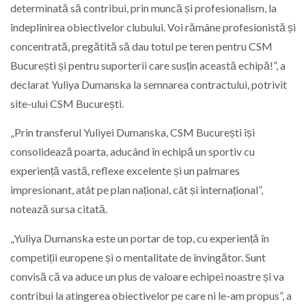
determinată să contribui, prin muncă și profesionalism, la
îndeplinirea obiectivelor clubului. Voi rămâne profesionistă și
concentrată, pregătită să dau totul pe teren pentru CSM
București și pentru suporterii care susțin această echipă!”, a
declarat Yuliya Dumanska la semnarea contractului, potrivit
site-ului CSM București.
„Prin transferul Yuliyei Dumanska, CSM București își
consolidează poarta, aducând în echipă un sportiv cu
experiență vastă, reflexe excelente și un palmares
impresionant, atât pe plan național, cât și internațional”,
notează sursa citată.
„Yuliya Dumanska este un portar de top, cu experiență în
competiții europene și o mentalitate de învingător. Sunt
convisă că va aduce un plus de valoare echipei noastre și va
contribui la atingerea obiectivelor pe care ni le-am propus”, a