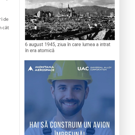
ri de
m cât
6 august 1945, ziua în care lumea a intrat
în era atomică