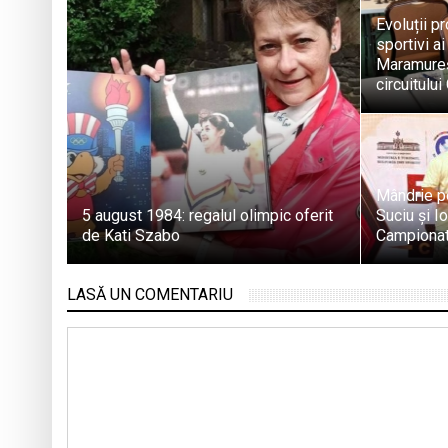
Evoluții pr
sportivi a
Maramureș
circuitulu
Mândrie p
5 august 1984: regalul olimpic oferit
Suciu și I
de Kati Szabo
Campionat
LASĂ UN COMENTARIU