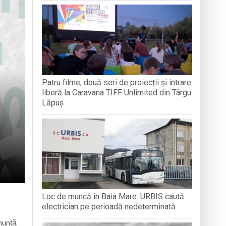
 la recoltarea roșiilor
i naționali
Patru filme, două seri de proiecții și intrare
liberă la Caravana TIFF Unlimited din Târgu
Lăpuș
Loc de muncă în Baia Mare: URBIS caută
electrician pe perioadă nedeterminată
nunță