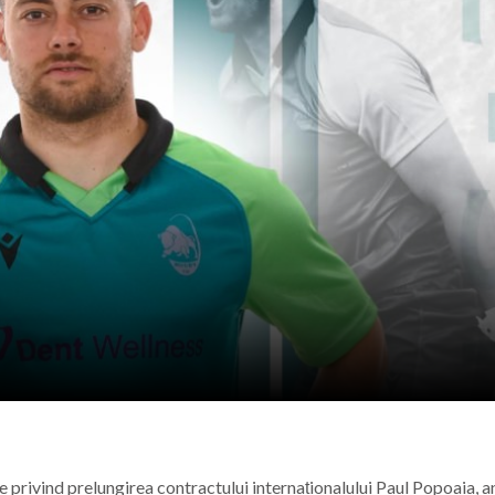
 s-a stins în Italia, după ce i s-a făcut rău în timp ce lucra
lul olimpic oferit de Kati Szabo
i din cadrul SVSU Recea, Maramureș, sunt din nou campion
eș le cere primăriilor să reducă consumul de energie
 privind prelungirea contractului internaționalului Paul Popoaia, a