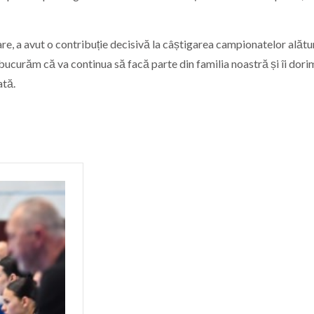
are, a avut o contribuție decisivă la câștigarea campionatelor alătu
bucurăm că va continua să facă parte din familia noastră și îi dori
ată.