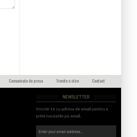
Comunicate de presa
Trimite o stire
Contact
NEWSLETTER
Inscrie-te cu adresa de email pentru a
primi noutatile pe email.