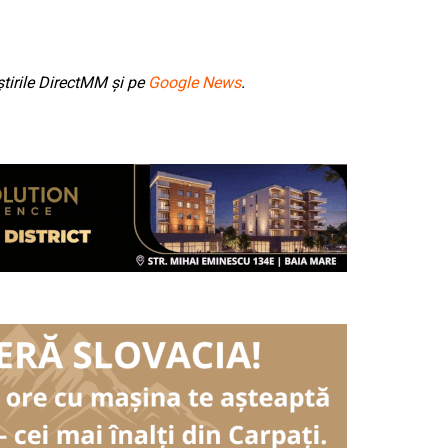
tirile DirectMM și pe
Google News
.