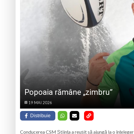
Un tânăr din Petrova
5 august 1984: rega
Pompierii voluntar
Prefectura Maramur
Popoaia rămâne „zimbru”
19 MAI 2026
Distribuie
Conducerea CSM Știința a reușit să ajungă la o înțelegere