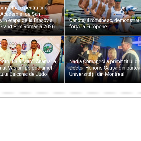
omițătoare pentru tinerii
i Academiei de Șah
 în etapa de la Brașov a
Canotajul românesc, demonstraț
i Grand Prix România 2026
forță la Europene
entru Baia Mare: Anamaria
Nadia Comăneci a primit titlul de
onuț Vasian, pe podiumul
Doctor Honoris Causa din partea
ului Balcanic de Judo
Universității din Montreal