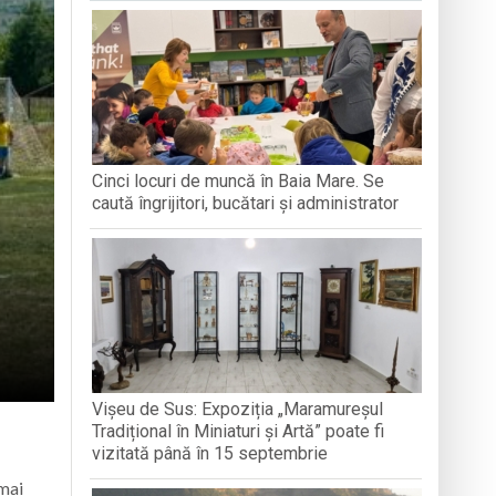
e Folclor „Cântecele Munților” de la Sibiu
Cinci locuri de muncă în Baia Mare. Se
ntr-o formă de sinceritate
caută îngrijitori, bucătari și administrator
Vișeu de Sus: Expoziția „Maramureșul
Tradițional în Miniaturi și Artă” poate fi
vizitată până în 15 septembrie
 mai