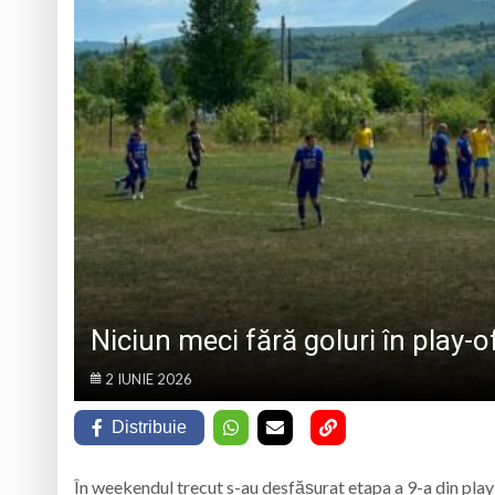
PÂNĂ ÎN 15 SEPTEMBRIE
7 august 1950, s-a 
Prognoza meteo Ma
Ansamblul Folcloric
6 august 1943, s-a
Niciun meci fără goluri în play-off
2 IUNIE 2026
Distribuie
În weekendul trecut s-au desfășurat etapa a 9-a din play-o