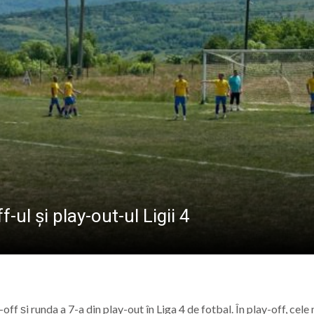
CREDINȚA”
născut Viorel Costin „feciorul de pe Mara”
ramureș, vineri 7 august 2026
 „Săliștenii” va urca pe scena Festivalului Internațional d
 născut Dan Grigore, pianistul care a transformat muzica î
-ul și play-out-ul Ligii 4
ff și runda a 7-a din play-out în Liga 4 de fotbal. În play-off, cele