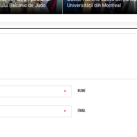
ului Balcanic de Judo
Universității din Montreal
*
NUME
*
EMAIL