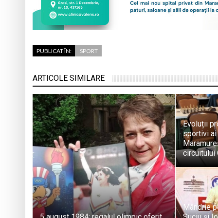
PUBLICAT ÎN:
SPORT
ARTICOLE SIMILARE
Evoluții pr
sportivi a
Maramureș
circuitulu
Mândrie p
5 august 1984: regalul olimpic oferit
Suciu și I