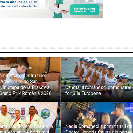
omițătoare pentru tinerii
i Academiei de Șah
 în etapa de la Brașov a
Canotajul românesc, demonstraț
i Grand Prix România 2026
forță la Europene
entru Baia Mare: Anamaria
Nadia Comăneci a primit titlul de
onuț Vasian, pe podiumul
Doctor Honoris Causa din partea