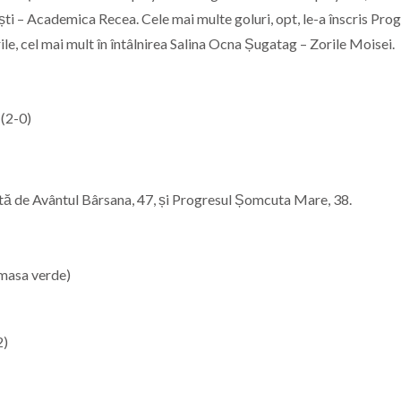
ești – Academica Recea. Cele mai multe goluri, opt, le-a înscris Pro
e, cel mai mult în întâlnirea Salina Ocna Șugatag – Zorile Moisei.
(2-0)
tă de Avântul Bârsana, 47, și Progresul Șomcuta Mare, 38.
 masa verde)
2)