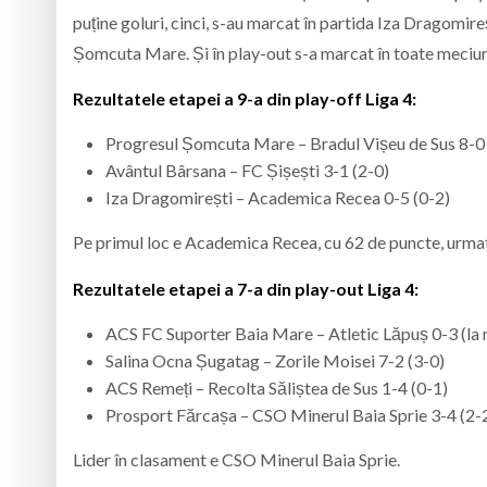
puține goluri, cinci, s-au marcat în partida Iza Dragomir
Șomcuta Mare. Și în play-out s-a marcat în toate meciuril
Rezultatele etapei a 9-a din play-off Liga 4:
Progresul Șomcuta Mare – Bradul Vișeu de Sus 8-0 
Avântul Bârsana – FC Șișești 3-1 (2-0)
Iza Dragomirești – Academica Recea 0-5 (0-2)
Pe primul loc e Academica Recea, cu 62 de puncte, urma
Rezultatele etapei a 7-a din play-out Liga 4:
ACS FC Suporter Baia Mare – Atletic Lăpuș 0-3 (la
Salina Ocna Șugatag – Zorile Moisei 7-2 (3-0)
ACS Remeți – Recolta Săliștea de Sus 1-4 (0-1)
Prosport Fărcașa – CSO Minerul Baia Sprie 3-4 (2-
Lider în clasament e CSO Minerul Baia Sprie.