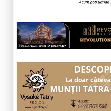
Acum poți urmări ș