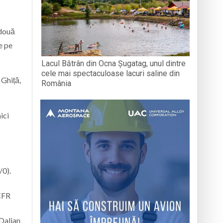
 două
e pe
Lacul Bătrân din Ocna Șugatag, unul dintre
cele mai spectaculoase lacuri saline din
 Ghiță,
România
ici
/0).
(CFR
(Dalian