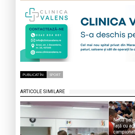
PUBLICAT ÎN:
SPORT
ARTICOLE SIMILARE
Nouă șahiș
față cu adv
campionatu