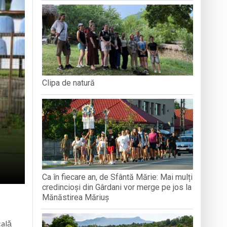
BAVAREZ
filmul de animație „Luca”
 derulat în cadrul Grand Prix România
articipat la activități
Clipa de natură
Ca în fiecare an, de Sfântă Mărie: Mai mulți
credincioși din Gârdani vor merge pe jos la
Mănăstirea Măriuș
cală