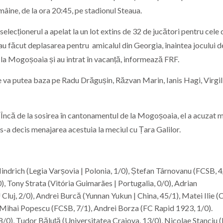
mâine, de la ora 20:45, pe stadionul Steaua.
 selecționerul a apelat la un lot extins de 32 de jucători pentru cele
au făcut deplasarea pentru amicalul din Georgia, înaintea jocului d
 la Mogoșoaia și au intrat în vacanță, informează FRF.
se va putea baza pe Radu Drăgușin, Răzvan Marin, Ianis Hagi, Virgil
 Încă de la sosirea în cantonamentul de la Mogoșoaia, el a acuzat m
 s-a decis menajarea acestuia la meciul cu Țara Galilor.
indrich (Legia Varșovia | Polonia, 1/0), Ștefan Târnovanu (FCSB, 4
, Tony Strata (Vitória Guimarães | Portugalia, 0/0), Adrian
Cluj, 2/0), Andrei Burcă (Yunnan Yukun | China, 45/1), Matei Ilie 
0), Mihai Popescu (FCSB, 7/1), Andrei Borza (FC Rapid 1923, 1/0).
8/0), Tudor Băluță (Universitatea Craiova, 13/0), Nicolae Stanciu 