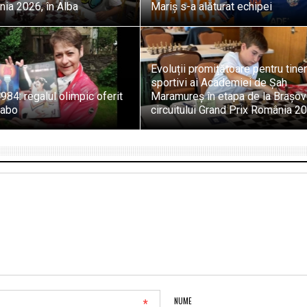
ia 2026, în Alba
Mariș s-a alăturat echipei
Evoluții promițătoare pentru tiner
sportivi ai Academiei de Șah
984: regalul olimpic oferit
Maramureș în etapa de la Brașov
zabo
circuitului Grand Prix România 2
*
NUME