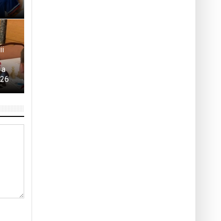
ii
 a
026