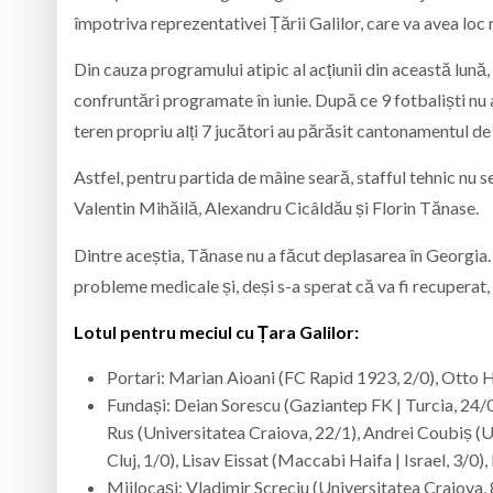
împotriva reprezentativei Țării Galilor, care va avea loc 
Din cauza programului atipic al acțiunii din această lună,
confruntări programate în iunie. După ce 9 fotbaliști nu 
teren propriu alți 7 jucători au părăsit cantonamentul de
Astfel, pentru partida de mâine seară, stafful tehnic nu 
Valentin Mihăilă, Alexandru Cicâldău și Florin Tănase.
Dintre aceștia, Tănase nu a făcut deplasarea în Georgia.
probleme medicale și, deși s-a sperat că va fi recuperat,
Lotul pentru meciul cu Țara Galilor:
Portari: Marian Aioani (FC Rapid 1923, 2/0), Otto H
Fundași: Deian Sorescu (Gaziantep FK | Turcia, 24/0)
Rus (Universitatea Craiova, 22/1), Andrei Coubiș (U 
Cluj, 1/0), Lisav Eissat (Maccabi Haifa | Israel, 3/
Mijlocași: Vladimir Screciu (Universitatea Craiova, 