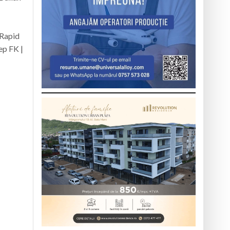
 Rapid
ep FK |