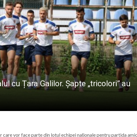
 la Baia Mare: Întreaga familie este invitată să vizioneze 
reșeni, față în față cu adversari de elită la campionatul
 Maicii Domnului” în Parohia Șieu: Aproape 100 de copii au p
lul cu Țara Galilor. Șapte „tricolori” au
r care vor face parte din lotul echipei naționale pentru partida ami