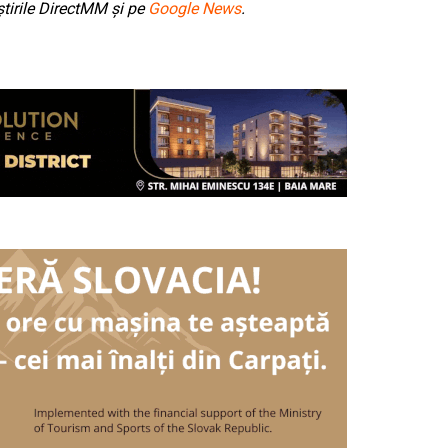
tirile DirectMM și pe
Google News
.