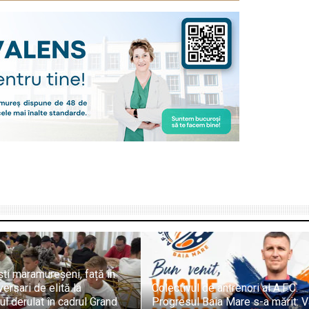
ti maramureșeni, față în
ersari de elită la
Colectivul de antrenori al A.F.C.
l derulat în cadrul Grand
Progresul Baia Mare s-a mărit: V