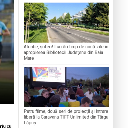
 la recoltarea roșiilor
Atenție, șoferi! Lucrări timp de nouă zile în
i naționali
apropierea Bibliotecii Județene din Baia
Mare
Patru filme, două seri de proiecții și intrare
liberă la Caravana TIFF Unlimited din Târgu
Lăpuș
riu cu