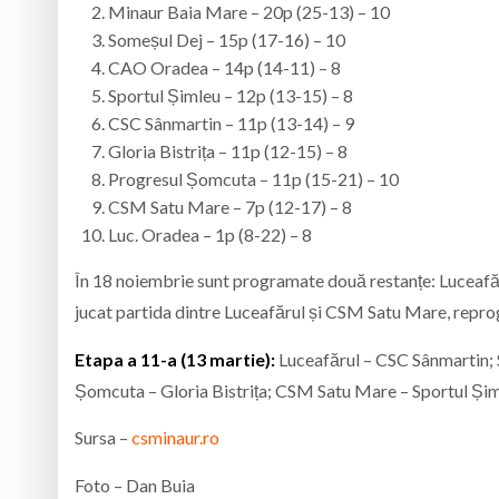
Minaur Baia Mare – 20p (25-13) – 10
Someșul Dej – 15p (17-16) – 10
CAO Oradea – 14p (14-11) – 8
Sportul Șimleu – 12p (13-15) – 8
CSC Sânmartin – 11p (13-14) – 9
Gloria Bistrița – 11p (12-15) – 8
Progresul Șomcuta – 11p (15-21) – 10
CSM Satu Mare – 7p (12-17) – 8
Luc. Oradea – 1p (8-22) – 8
În 18 noiembrie sunt programate două restanțe: Luceafăr
jucat partida dintre Luceafărul și CSM Satu Mare, repro
Etapa a 11-a (13 martie):
Luceafărul – CSC Sânmartin;
Șomcuta – Gloria Bistrița; CSM Satu Mare – Sportul Șim
Sursa –
csminaur.ro
Foto – Dan Buia