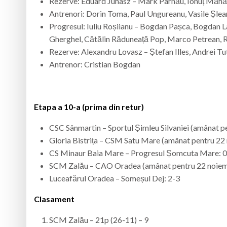
Rezerve: Eduard Juhasz – Mark Parnău, Ionuț Măhăle
Antrenori: Dorin Toma, Paul Ungureanu, Vasile Șle
Progresul: Iuliu Roșiianu – Bogdan Pașca, Bogdan L
Gherghel, Cătălin Răduneață Pop, Marco Petrean, 
Rezerve: Alexandru Lovasz – Ștefan Illes, Andrei 
Antrenor: Cristian Bogdan
Etapa a 10-a (prima din retur)
CSC Sânmartin – Sportul Șimleu Silvaniei (amânat p
Gloria Bistrița – CSM Satu Mare (amânat pentru 22
CS Minaur Baia Mare – Progresul Șomcuta Mare: 
SCM Zalău – CAO Oradea (amânat pentru 22 noiem
Luceafărul Oradea – Someșul Dej: 2-3
Clasament
SCM Zalău – 21p (26-11) – 9