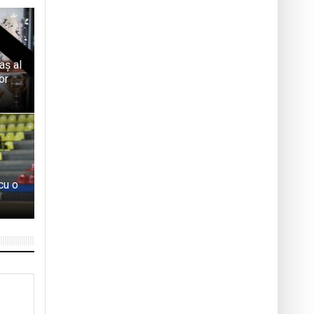
aș al
or
cu o