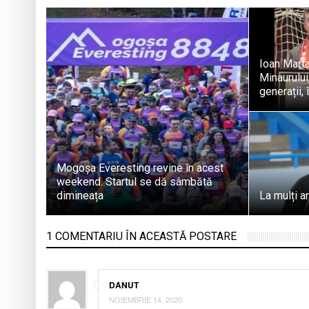
Ioan Marta
Minaurului
generații,
Mogoșa Everesting revine în acest
weekend. Startul se dă sâmbătă
dimineața
La mulți a
1 COMENTARIU ÎN ACEASTĂ POSTARE
DANUT
NOIEMBRIE 14, 2020