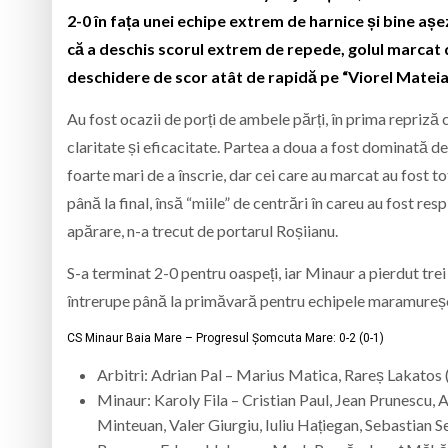
2-0 în fața unei echipe extrem de harnice și bine așe
că a deschis scorul extrem de repede, golul marcat d
deschidere de scor atât de rapidă pe “Viorel Mateia
Au fost ocazii de porți de ambele părți, în prima repriz
claritate și eficacitate. Partea a doua a fost dominată des
foarte mari de a înscrie, dar cei care au marcat au fost t
până la final, însă “miile” de centrări în careu au fost r
apărare, n-a trecut de portarul Roșiianu.
S-a terminat 2-0 pentru oaspeți, iar Minaur a pierdut tre
întrerupe până la primăvară pentru echipele maramureșene
CS Minaur Baia Mare – Progresul Șomcuta Mare: 0-2 (0-1)
Arbitri: Adrian Pal – Marius Matica, Rareș Lakatos
Minaur: Karoly Fila – Cristian Paul, Jean Prunescu
Minteuan, Valer Giurgiu, Iuliu Hațiegan, Sebastian S