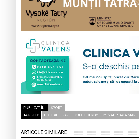
PUBLICAT ÎN:
SPORT
TAGGED:
FOTBAL LIGA 3
JUDET DERBY
MINAUR BAIA MARE
ARTICOLE SIMILARE