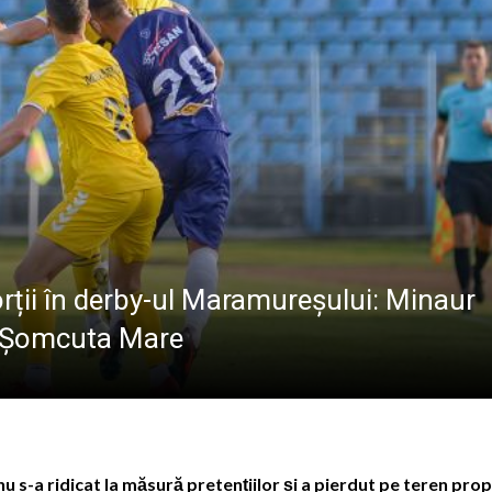
l pe care satul era cât pe ce să-l țină departe de școală
 s-a stins în Italia, după ce i s-a făcut rău în timp ce lucra
lul olimpic oferit de Kati Szabo
i din cadrul SVSU Recea, Maramureș, sunt din nou campion
orții în derby-ul Maramureșului: Minaur
l Șomcuta Mare
u s-a ridicat la măsură pretențiilor și a pierdut pe teren prop