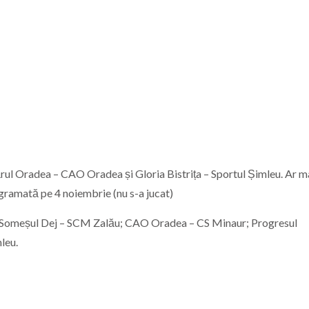
ul Oradea – CAO Oradea și Gloria Bistrița – Sportul Șimleu. Ar ma
gramată pe 4 noiembrie (nu s-a jucat)
 Someșul Dej – SCM Zalău; CAO Oradea – CS Minaur; Progresul
leu.