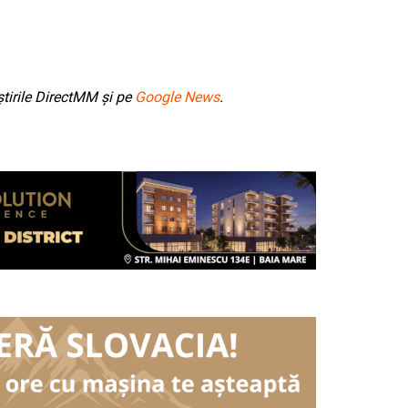
tirile DirectMM și pe
Google News
.