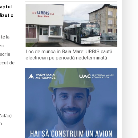
faptul
văzut o
te la
ii
Loc de muncă în Baia Mare: URBIS caută
nscrie
electrician pe perioadă nedeterminată
recut de
Zalău)
n