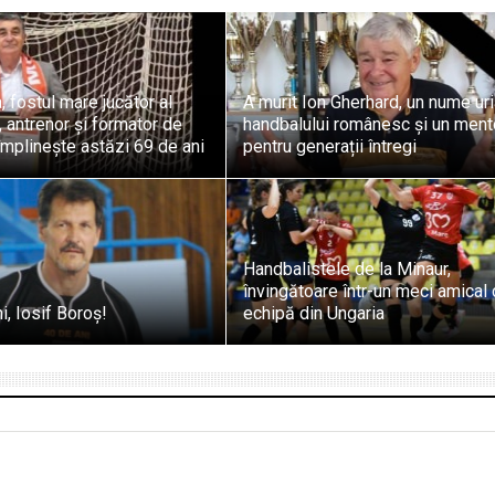
, fostul mare jucător al
A murit Ion Gherhard, un nume uri
, antrenor și formator de
handbalului românesc și un ment
 împlinește astăzi 69 de ani
pentru generații întregi
Handbalistele de la Minaur,
învingătoare într-un meci amical 
ni, Iosif Boroș!
echipă din Ungaria