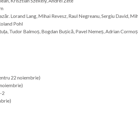
an, Krisztian Szekely, Andrei Zete
am
azăr. Lorand Lang, Mihai Revesz, Raul Negreanu, Sergiu David, Mi
Roland Pohl
Tutuța, Tudor Balmoș, Bogdan Bușică, Pavel Nemeș, Adrian Cormoș
entru 22 noiembrie)
 noiembrie)
0-2
brie)