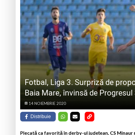
Marin Preda, copilu
Un tânăr din Petrova
5 august 1984: rega
Pompierii voluntar
Fotbal, Liga 3. Surpriză de prop
Baia Mare, învinsă de Progresu
14 NOIEMBRIE 2020
Distribuie
Plecată ca favorită în derby-ul județean, CS Minaur n