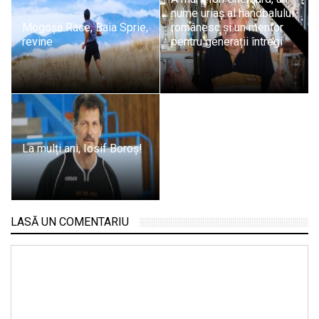
nume uriaș al handbalului
Mogoșa Race, Baia Sprie,
românesc și un mentor
revine
pentru generații întregi
La mulți ani, Iosif Boroș!
LASĂ UN COMENTARIU