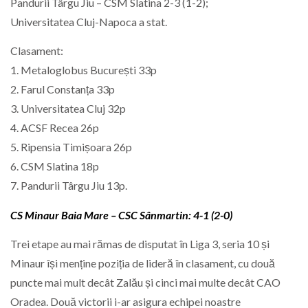
Pandurii Târgu Jiu – CSM Slatina 2-3 (1-2);
Universitatea Cluj-Napoca a stat.
Clasament:
1. Metaloglobus București 33p
2. Farul Constanța 33p
3. Universitatea Cluj 32p
4. ACSF Recea 26p
5. Ripensia Timișoara 26p
6. CSM Slatina 18p
7. Pandurii Târgu Jiu 13p.
CS Minaur Baia Mare – CSC Sânmartin: 4-1 (2-0)
Trei etape au mai rămas de disputat în Liga 3, seria 10 și
Minaur își menține poziția de lideră în clasament, cu două
puncte mai mult decât Zalău și cinci mai multe decât CAO
Oradea. Două victorii i-ar asigura echipei noastre