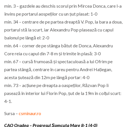
min. 3 – gazdele au deschis scorul prin Mircea Donca, care l-a
învins pe portarul aospeților cu un șut plasat: 1-0
min. 34 – centrare de pe partea dreaptă V. Pop, la bara a doua,
portarul stă la scurt, iar Alexandru Pop plasează cu capul
balonul pe lângă el: 2-0
min. 64 – corner de pe stânga bătut de Donca, Alexandru
Core reia cu capul din 7-8 m și trimite în plasă: 3-0
min. 67 – cursă frumoasă și spectaculoasă a lui Ofrim pe
partea stângă, centrare în careu pentru Andrei Hațiegan,
acesta șutează din 12m pe lângă portar: 4-0
min. 73 – acțiune pe dreapta a oaspeților, Răzvan Pop îi
pasează în interior lui Florin Pop, șut de la 19m în colțul scurt:
4-1.
Sursa –
csminaur.ro
CAO Oradea – Progresul Șomcuta Mare 8-1 (4-0)