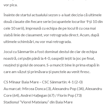
vor pica.
Înainte de startul actualului sezon s-a luat decizia că ultimele
două clasate din fiecare serie (ocupantele locurilor 9 și 10 din
cele 10 serii), împreună cu echipa de pe locul 8 cu cea mai
slabă linie de clasament, vor retrograda direct. Acum, după
ultimele schimbări, nu vor mai retrograda.
Jocul cu Sânmartin a fost dominat destul de clar de echipa
noastră, cel puțin până la 4-0, oaspeții ieșit la joc pe final,
reușind și golul de onoare. S-a muncit bine în prima etapă în
care am văzut și primăvara și punctele au venit firesc.
CS Minaur Baia Mare – CSC Sânmartin: 4-1 (2-0)
Au marcat: Mircea Donca (3), Alexandru Pop (34), Alexandru
Core (64), Andrei Hațiegan (67) / Florin Pop (73)
Stadionul “Viorel Mateianu” din Baia Mare