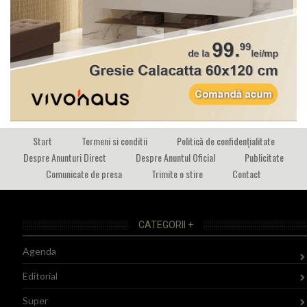
Start
Termeni si conditii
Politică de confidențialitate
Despre Anunturi Direct
Despre Anuntul Oficial
Publicitate
Comunicate de presa
Trimite o stire
Contact
CATEGORII +
Agenda
Editorial
Super