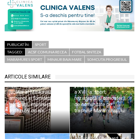
PUBLICAT ÎN:
SPORT
TAGGED:
ACSF COMUNA RECEA
FOTBAL SINTEZA
MARAMURES SPORT
MINAUR BAIA MARE
SOMCUTA PROGRESUL
ARTICOLE SIMILARE
Crosul montan
Ioan Marta, fostul mare
„Traversare Igniș”, ediția
jucător al Minaurului,
a XVII-a: sport,
antrenor și formator de
rezistență și atmosferă
generații, împlinește
de comunitate pe
astăzi 69 de ani
traseele Maramureșului
A murit Ion Gherhard, un