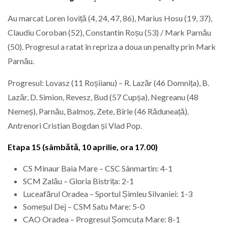
Au marcat Loren Ioviță (4, 24, 47, 86), Marius Hosu (19, 37),
Claudiu Coroban (52), Constantin Roșu (53) / Mark Parnău
(50). Progresul a ratat în repriza a doua un penalty prin Mark
Parnău.
Progresul: Lovasz (11 Roșiianu) – R. Lazăr (46 Domnița), B.
Lazăr, D. Simion, Revesz, Bud (57 Cupșa), Negreanu (48
Nemeș), Parnău, Balmoș, Zete, Bîrle (46 Răduneață).
Antrenori Cristian Bogdan și Vlad Pop.
Etapa 15 (sâmbătă, 10 aprilie, ora 17.00)
CS Minaur Baia Mare – CSC Sânmartin: 4-1
SCM Zalău – Gloria Bistrița: 2-1
Luceafărul Oradea – Sportul Șimleu Silvaniei: 1-3
Someșul Dej – CSM Satu Mare: 5-0
CAO Oradea – Progresul Șomcuta Mare: 8-1