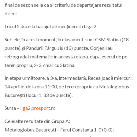
final de sezon se ia ca și criteriu de departajare rezultatul
direct.
Locul 5 duce la barajul de menținere în Liga 2.
Sub ele, în acest moment, în clasament, sunt CSM Slatina (18
puncte) și Pandurii Târgu Jiu (13) puncte. Gorjenii au
retrogradat matematic în această etapă, după eșecul de pe
teren propriu, 2-3, chiar cu Slatina.
În etapa următoare, a 3-a, intermediară, Recea joacă miercuri,
14 aprilie, de la ora 11:00, pe teren propriu cu Metaloglobus
București (locul 1, 33 de puncte).
Sursa –
liga2.prosport.ro
Celelalte rezultate din Grupa A:
Metaloglobus București – Farul Constanța 1-0 (0-0);