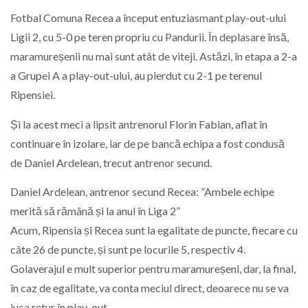
Fotbal Comuna Recea a început entuziasmant play-out-ului
Ligii 2, cu 5-0 pe teren propriu cu Pandurii. În deplasare însă,
maramureșenii nu mai sunt atât de viteji. Astăzi, în etapa a 2-a
a Grupei A a play-out-ului, au pierdut cu 2-1 pe terenul
Ripensiei.
Și la acest meci a lipsit antrenorul Florin Fabian, aflat în
continuare în izolare, iar de pe bancă echipa a fost condusă
de Daniel Ardelean, trecut antrenor secund.
Daniel Ardelean, antrenor secund Recea: ”Ambele echipe
merită să rămână și la anul în Liga 2”
Acum, Ripensia și Recea sunt la egalitate de puncte, fiecare cu
câte 26 de puncte, și sunt pe locurile 5, respectiv 4.
Golaverajul e mult superior pentru maramureșeni, dar, la final,
în caz de egalitate, va conta meciul direct, deoarece nu se va
juca retur în play-out.