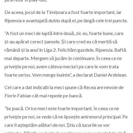
De aceea, jocul de la Timișoara a fost foarte important, iar
Ripensia e avantajată dublu după el, pe lângă cele trei puncte.
”A fost un meci de luptă între două, zic eu, foarte bune, care
și-au apărat corect șansele. Și care cred eu că merită să
rămână și la anul în Liga 2. Felicităm gazdele, Ripensia. Baftă
mai departe. Mergem să jucăm în continuare. În ceea ce ne
privește pe noi, avem câteva meciuri pe care le vom trata
foarte serios. Vom merge înainte”, a declarat Daniel Ardelean.
Cel care a dat indicații la meci spune că Recea are nevoie de
Florin Fabian cât mai repede pe bancă.
”Se joacă. Orice meci este foarte important. În ceea ce ne
privește pe noi, se vede că ne lipsește antrenorul principal. Pe
care îl așteptăm alături de noi. Știu că lucurile se vor