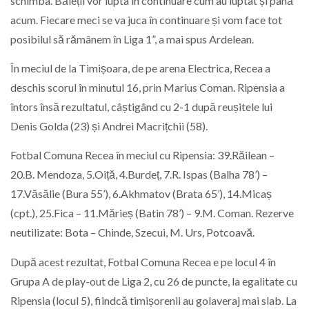
schimba. Băieții vor lupta în continuare cum au luptat și până
acum. Fiecare meci se va juca în continuare și vom face tot
posibilul să rămânem în Liga 1”, a mai spus Ardelean.
În meciul de la Timișoara, de pe arena Electrica, Recea a
deschis scorul în minutul 16, prin Marius Coman. Ripensia a
întors însă rezultatul, câștigând cu 2-1 după reușitele lui
Denis Golda (23) și Andrei Macrițchii (58).
Fotbal Comuna Recea în meciul cu Ripensia: 39.Răilean –
20.B. Mendoza, 5.Oiță, 4.Burdeț, 7.R. Ispas (Balha 78’) –
17.Văsălie (Bura 55’), 6.Akhmatov (Brata 65’), 14.Micaș
(cpt.), 25.Fica – 11.Mărieș (Batin 78’) – 9.M. Coman. Rezerve
neutilizate: Bota – Chinde, Szecui, M. Urs, Potcoavă.
După acest rezultat, Fotbal Comuna Recea e pe locul 4 în
Grupa A de play-out de Liga 2, cu 26 de puncte, la egalitate cu
Ripensia (locul 5), fiindcă timișorenii au golaveraj mai slab. La