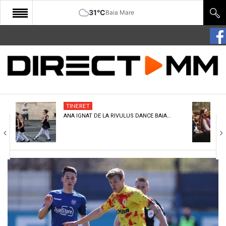
31°C
Baia Mare
START
COMUNITATE
EDITORIAL
TINERET
CULTURA
ANA IGNAT DE LA RIVULUS DANCE BAIA…
ECONOMIE
SANATATE
SPORT
SPECIAL
POLITIC