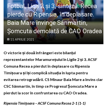
LIFE
Fotbal, Liga 2 și 3, sinteză. Recea
pierde cu Ripensia, în deplasare.
Baia Mare învinge Sânmartin,
Șomcuta demolată de CAO Oradea
11 APRILIE 2021
O victorie și două înfrângeri este bilanțul
reprezentantelor Maramureșului în Ligile 2 și 3. ACSF
Comuna Recea a pierdut în deplasare cu Ripensia
Timișoara și își complică situația în lupta pentru
evitarea retrogradării. CS Minaur Baia Mare a învins clar
CSC Sânmartin, în timp ce Progresul Șomcuta Mare a
pierdut la scor în confruntarea cu CAO Oradea.
Ripensia Timișoara – ACSF Comuna Recea 2-1 (1-1)