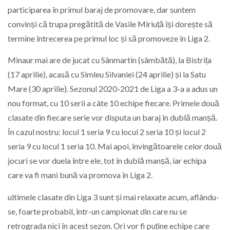
participarea în primul baraj de promovare, dar suntem
convinși că trupa pregătită de Vasile Miriuță își dorește să
termine întrecerea pe primul loc și să promoveze în Liga 2.
Minaur mai are de jucat cu Sânmartin (sâmbătă), la Bistrița
(17 aprilie), acasă cu Simleu Silvaniei (24 aprilie) și la Satu
Mare (30 aprilie). Sezonul 2020-2021 de Liga a 3-a a adus un
nou format, cu 10 serii a câte 10 echipe fiecare. Primele două
clasate din fiecare serie vor disputa un baraj în dublă manșă.
În cazul nostru: locul 1 seria 9 cu locul 2 seria 10 și locul 2
seria 9 cu locul 1 seria 10. Mai apoi, învingătoarele celor două
jocuri se vor duela între ele, tot în dublă manșă, iar echipa
care va fi mani bună va promova în Liga 2.
ultimele clasate din Liga 3 sunt și mai relaxate acum, aflându-
se, foarte probabil, într-un campionat din care nu se
retrograda nici în acest sezon. Ori vor fi puține echipe care