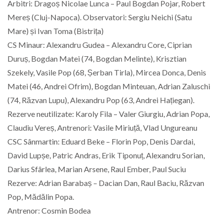
Arbitri: Dragoș Nicolae Lunca – Paul Bogdan Pojar, Robert
Mereș (Cluj-Napoca). Observatori: Sergiu Neichi (Satu
Mare) și Ivan Toma (Bistrița)
CS Minaur: Alexandru Gudea – Alexandru Core, Ciprian
Duruș, Bogdan Matei (74, Bogdan Melinte), Krisztian
Szekely, Vasile Pop (68, Șerban Tirla), Mircea Donca, Denis
Matei (46, Andrei Ofrim), Bogdan Minteuan, Adrian Zaluschi
(74, Răzvan Lupu), Alexandru Pop (63, Andrei Hațiegan).
Rezerve neutilizate: Karoly Fila – Valer Giurgiu, Adrian Popa,
Claudiu Vereș, Antrenori: Vasile Miriuță, Vlad Ungureanu
CSC Sânmartin: Eduard Beke – Florin Pop, Denis Dardai,
David Lupșe, Patric Andras, Erik Tiponuț, Alexandru Sorian,
Darius Sfârlea, Marian Arsene, Raul Ember, Paul Suciu
Rezerve: Adrian Barabaș – Dacian Dan, Raul Baciu, Răzvan
Pop, Mădălin Popa.
Antrenor: Cosmin Bodea