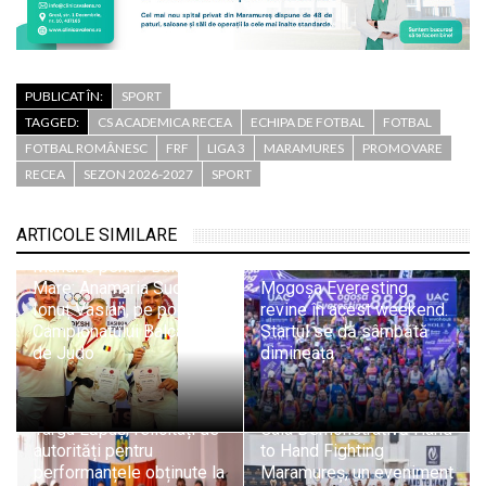
PUBLICAT ÎN:
SPORT
TAGGED:
CS ACADEMICA RECEA
ECHIPA DE FOTBAL
FOTBAL
FOTBAL ROMÂNESC
FRF
LIGA 3
MARAMURES
PROMOVARE
RECEA
SEZON 2026-2027
SPORT
ARTICOLE SIMILARE
Mândrie pentru Baia
Mare: Anamaria Suciu și
Mogoșa Everesting
Ionuț Vasian, pe podiumul
revine în acest weekend.
Campionatului Balcanic
Startul se dă sâmbătă
de Judo
dimineața
Sportivii A.C.S. Athletic
Târgu Lăpuș, felicitați de
Gala Demonstrativă Hand
autorități pentru
to Hand Fighting
performanțele obținute la
Maramureș, un eveniment