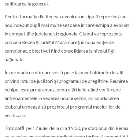
calificarea la general.
Pentru formația din Recea, revenirea în Liga 3 reprezintă un
nou început după mai multe sezoane în care echipa a evoluat
în competițiile județene și regionale. Clubul va reprezenta
comuna Recea și județul Maramureș în noua ediție de
campionat, obiectivul fiind consolidarea la nivelul ligii
naționale.
În perioada următoare vor fi puse la punct ultimele detalii
privind lotul de jucători și programul de pregătire. Reunirea
echipei este programată pentru 20 iulie, când vor începe
antrenamentele în vederea noului sezon, iar conducerea
clubului urmează să prezinte și programul meciurilor de
verificare.
Totodată, pe 17 iulie, de la ora 19:00, pe stadionul din Recea
va avea loc un eveniment dedicat suporterilor și comunității