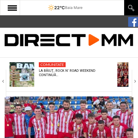
22°C
Baia Mare
START
COMUNITATE
EDITORIAL
COMUNITATE
CULTURA
LA BĂIUȚ, ROCK N’ ROAD WEEKEND
CONTINUĂ…
ECONOMIE
SANATATE
SPORT
SPECIAL
POLITIC