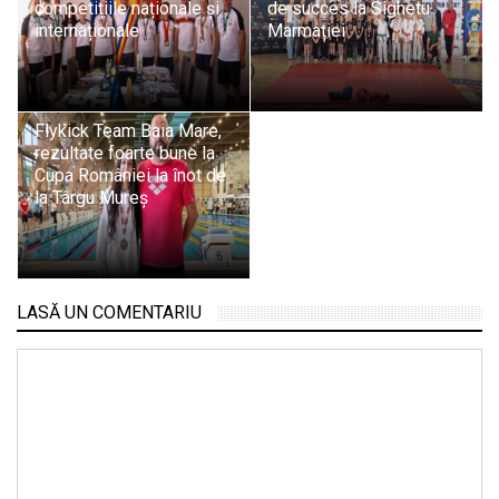
competițiile naționale și
de succes la Sighetu
internaționale
Marmației
Flykick Team Baia Mare,
rezultate foarte bune la
Cupa României la înot de
la Târgu Mureș
LASĂ UN COMENTARIU