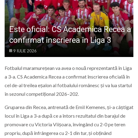
LIFE
Este oficial: CS Academica Recea a
confirmat înscrierea în Liga 3
9 IULIE 2026
Fotbalul maramureșean va avea o nouă reprezentantă în Liga
a 3-a. CS Academica Recea a confirmat înscrierea oficială în
cel de-al treilea eșalon al fotbalului românesc și va lua startul
în sezonul competițional 2026–202.
Gruparea din Recea, antrenată de Emil Kemenes, și-a câștigat
locul în Liga a 3-a după ce a întors rezultatul din barajul de
promovare cu Victoria Viișoara, învingând cu 2-0 pe teren
propriu, după înfrângerea cu 2-1 din tur, și obținând