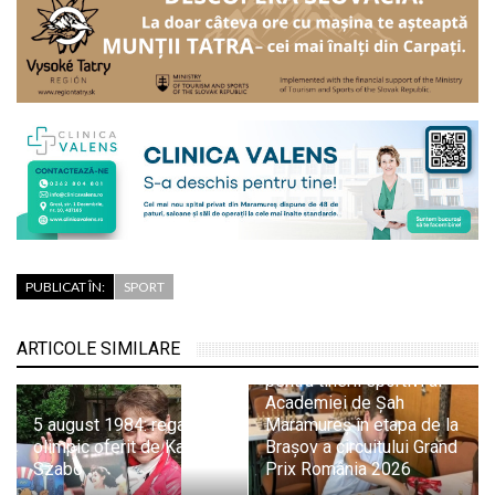
PUBLICAT ÎN:
SPORT
ARTICOLE SIMILARE
Evoluții promițătoare
pentru tinerii sportivi ai
Academiei de Șah
5 august 1984: regalul
Maramureș în etapa de la
olimpic oferit de Kati
Brașov a circuitului Grand
Szabo
Prix România 2026