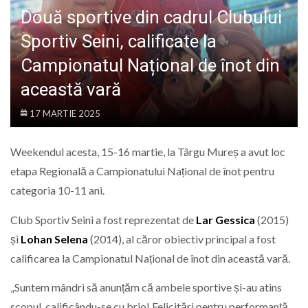
LIFE
Două sportive din cadrul Clubului
Sportiv Seini, calificate la
Campionatul Național de înot din
această vară
17 MARTIE 2025
Weekendul acesta, 15-16 martie, la Târgu Mureș a avut loc
etapa Regională a Campionatului Național de înot pentru
categoria 10-11 ani.
Club Sportiv Seini
a fost reprezentat de
Lar Gessica
(2015)
și
Lohan Selena
(2014), al căror obiectiv principal a fost
calificarea la Campionatul Național de înot din această vară.
„Suntem mândri să anunțăm că ambele sportive și-au atins
scopul, calificându-se cu brio! Felicitări pentru performanță