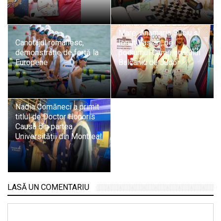
Mândrie pentru Baia
Mare: Anamaria Suciu și
Canotajul românesc,
Ionuț Vasian, pe
demonstrație de forță la
podiumul Campionatului
Europene
Balcanic de Judo
Nadia Comăneci a primit
titlul de Doctor Honoris
Causa din partea
Universității din Montreal
LASĂ UN COMENTARIU