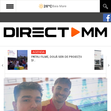
26°C
Baia Mare
START
COMUNITATE
EDITORIAL
AGENDA
CULTURA
PATRU FILME, DOUĂ SERI DE PROIECȚII
ȘI…
ECONOMIE
SANATATE
SPORT
SPECIAL
POLITIC