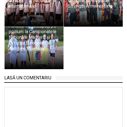
competițiile naționale și
competiția Rebellion
internaționale
Strength Armwrestling
Sportivii de la ACS
Athletic Târgu Lăpuș, pe
podium la Campionatele
Naționale Masters și
Circuitul European de
Alergare Montană
LASĂ UN COMENTARIU