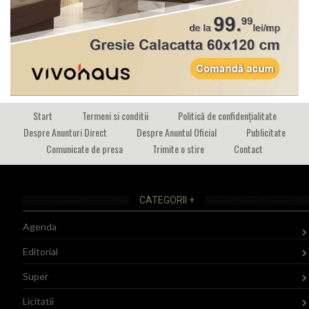
Start
Termeni si conditii
Politică de confidențialitate
Despre Anunturi Direct
Despre Anuntul Oficial
Publicitate
Comunicate de presa
Trimite o stire
Contact
CATEGORII +
Agenda
Editorial
Super
Licitatii