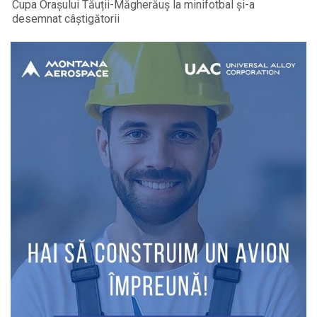
Cupa Orașului Tăuții-Măgherăuș la minifotbal și-a
desemnat câștigătorii