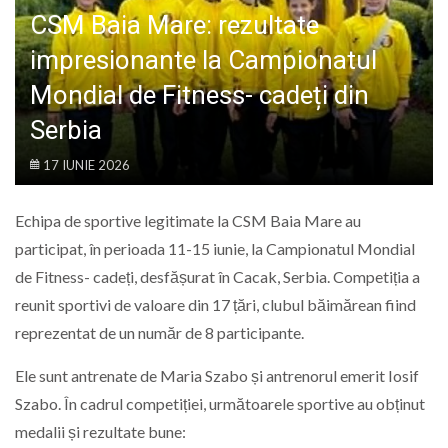
LIFE
CSM Baia Mare: rezultate
impresionante la Campionatul
Mondial de Fitness- cadeți din
Serbia
17 IUNIE 2026
Echipa de sportive legitimate la CSM Baia Mare au
participat, în perioada 11-15 iunie, la Campionatul Mondial
de Fitness- cadeți, desfășurat în Cacak, Serbia. Competiția a
reunit sportivi de valoare din 17 țări, clubul băimărean fiind
reprezentat de un număr de 8 participante.
Ele sunt antrenate de Maria Szabo și antrenorul emerit Iosif
Szabo. În cadrul competiției, următoarele sportive au obținut
medalii și rezultate bune: