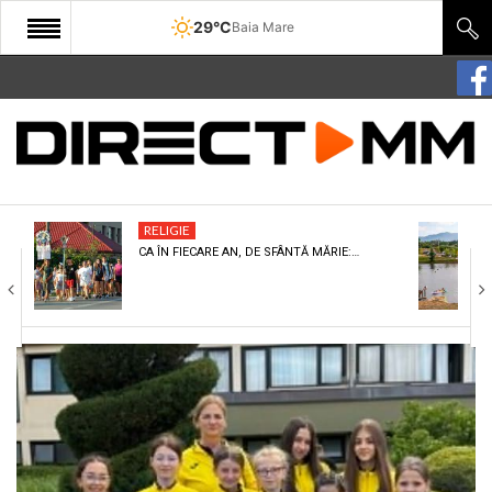
29°C
Baia Mare
START
COMUNITATE
EDITORIAL
RELIGIE
CULTURA
CA ÎN FIECARE AN, DE SFÂNTĂ MĂRIE:…
ECONOMIE
SANATATE
SPORT
SPECIAL
POLITIC