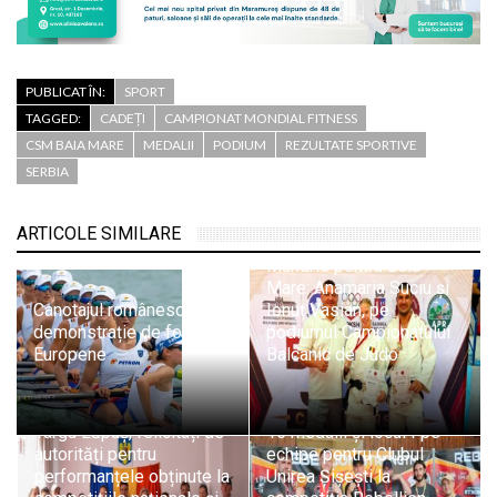
PUBLICAT ÎN:
SPORT
TAGGED:
CADEȚI
CAMPIONAT MONDIAL FITNESS
CSM BAIA MARE
MEDALII
PODIUM
REZULTATE SPORTIVE
SERBIA
ARTICOLE SIMILARE
Mândrie pentru Baia
Mare: Anamaria Suciu și
Canotajul românesc,
Ionuț Vasian, pe
demonstrație de forță la
podiumul Campionatului
Europene
Balcanic de Judo
Sportivii A.C.S. Athletic
Târgu Lăpuș, felicitați de
15 medalii și locul I pe
autorități pentru
echipe pentru Clubul
performanțele obținute la
Unirea Șișești la