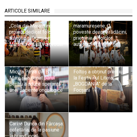
ARTICOLE SIMILARE
„Ceterașii de pe sate”, un
Andreea Ghițiu a lansat un
simbol al identității
„Colaj din Maramureș”,
maramureșene. O
proiect dedicat folclorului
poveste despre rădăcini,
autentic și frumuseții
prietenie și folclor
Maramureșului Voievodal
autentic
Bunătatea nu are vârstă:
Maramureșanul Marcel
Micuța Petra din Baia
Foltoș a obținut premiul II
Mare și-a donat părul
la Festivalul Literar
pentru a aduce speranță
„BOGDANIA” de la
unei paciente oncologice
Focșani
Carina Dunca din Fărcașa:
cofetăria, de la pasiune
la brand local