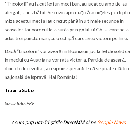
”Tricolorii” au făcut ieri un meci bun, au jucat cu ambiție, au
alergat, s-au zbătut. Se cuvin apreciați că au înțeles pe deplin
miza acestui meci și au crezut până în ultimele secunde în
șansa lor. Iar norocul le-a surâs prin golul lui Ghiță, care ne-a
adus trei puncte mari, cu o echipă care avea victorii pe linie.
Dacă ”tricolorii” vor avea și în Bosnia un joc la fel de solid ca
în meciul cu Austria nu vor rata victoria. Partida de aseară,
dincolo de rezultat, a reaprins speranțele că se poate clădi o
națională de ispravă. Hai România!
Tiberiu Sabo
Sursa foto: FRF
Acum poți urmări știrile DirectMM și pe
Google News
.