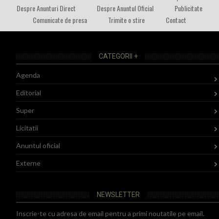
Despre Anunturi Direct
Despre Anuntul Oficial
Publicitate
Comunicate de presa
Trimite o stire
Contact
CATEGORII +
Agenda
Editorial
Super
Licitatii
Anuntul oficial
Externe
NEWSLETTER
Inscrie-te cu adresa de email pentru a primi noutatile pe email.