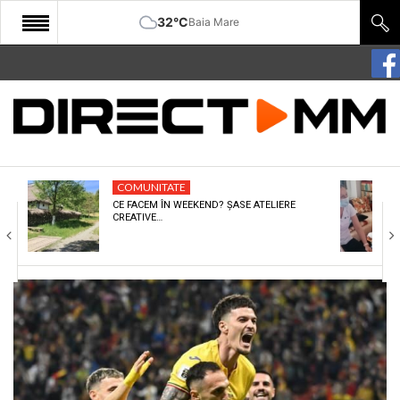
32°C
Baia Mare
START
COMUNITATE
EDITORIAL
COMUNITATE
CULTURA
CE FACEM ÎN WEEKEND? ȘASE ATELIERE
CREATIVE…
ECONOMIE
SANATATE
SPORT
SPECIAL
POLITIC