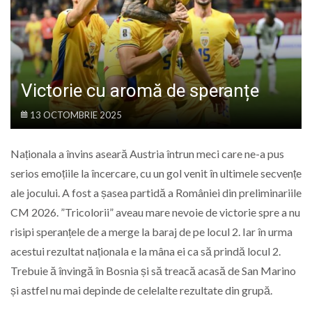
LIFE
Victorie cu aromă de speranțe
13 OCTOMBRIE 2025
Naționala a învins aseară Austria întrun meci care ne-a pus
serios emoțiile la încercare, cu un gol venit în ultimele secvențe
ale jocului. A fost a șasea partidă a României din preliminariile
CM 2026. ”Tricolorii” aveau mare nevoie de victorie spre a nu
risipi speranțele de a merge la baraj de pe locul 2. Iar în urma
acestui rezultat naționala e la mâna ei ca să prindă locul 2.
Trebuie ă învingă în Bosnia și să treacă acasă de San Marino
și astfel nu mai depinde de celelalte rezultate din grupă.