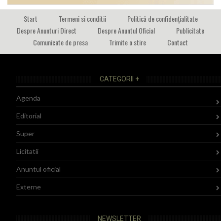
Start
Termeni si conditii
Politică de confidențialitate
Despre Anunturi Direct
Despre Anuntul Oficial
Publicitate
Comunicate de presa
Trimite o stire
Contact
CATEGORII +
Agenda
Editorial
Super
Licitatii
Anuntul oficial
Externe
NEWSLETTER