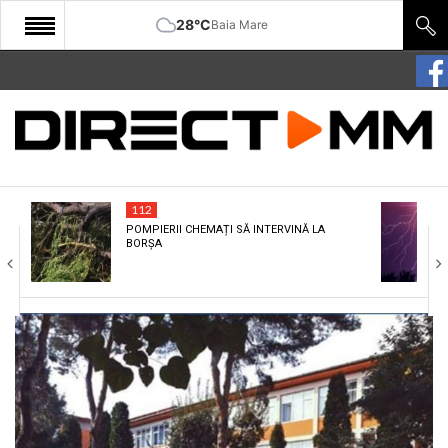
28°C
Baia Mare
START
COMUNITATE
EDITORIAL
112
CULTURA
POMPIERII CHEMAȚI SĂ INTERVINĂ LA
BORȘA
ECONOMIE
SANATATE
SPORT
SPECIAL
POLITIC