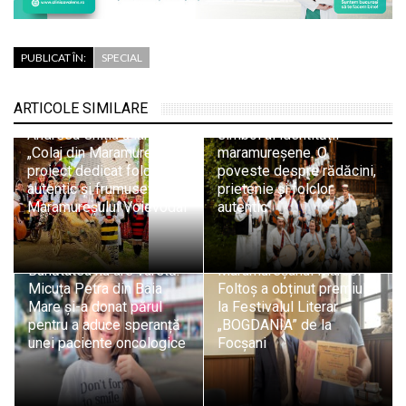
PUBLICAT ÎN:
SPECIAL
ARTICOLE SIMILARE
„Ceterașii de pe sate”, un
Andreea Ghițiu a lansat un
simbol al identității
„Colaj din Maramureș”,
maramureșene. O
proiect dedicat folclorului
poveste despre rădăcini,
autentic și frumuseții
prietenie și folclor
Maramureșului Voievodal
autentic
Bunătatea nu are vârstă:
Maramureșanul Marcel
Micuța Petra din Baia
Foltoș a obținut premiul II
Mare și-a donat părul
la Festivalul Literar
pentru a aduce speranță
„BOGDANIA” de la
unei paciente oncologice
Focșani