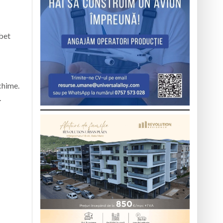
bet
chime.
.