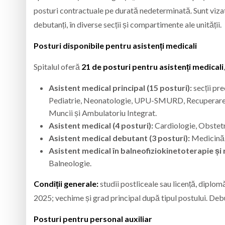
posturi contractuale pe durată nedeterminată. Sunt vizate
debutanți, în diverse secții și compartimente ale unității.
Posturi disponibile pentru asistenți medicali
Spitalul oferă
21 de posturi pentru asistenți medicali
Asistent medical principal (15 posturi):
secții pr
Pediatrie, Neonatologie, UPU-SMURD, Recuperare, 
Muncii și Ambulatoriu Integrat.
Asistent medical (4 posturi):
Cardiologie, Obstetr
Asistent medical debutant (3 posturi):
Medicină 
Asistent medical în balneofiziokinetoterapie și 
Balneologie.
Condiții generale:
studii postliceale sau licență, dipl
2025; vechime și grad principal după tipul postului. Debu
Posturi pentru personal auxiliar