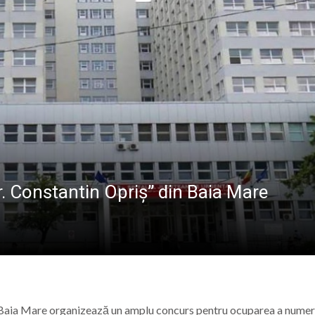
lă „Laurențiu Ulici” din Sighet găzduiește o nouă întâlnire 
ie Baia Mare, gazda unui eveniment internațional dedicat p
u Lăpuș și voluntarii maltezi, în mijlocul copiilor din Tab
la Planetariul Baia Mare: Poveștile cerului întâlnesc sim
r. Constantin Opriș” din Baia Mare
in Baia Mare organizează un amplu concurs pentru ocuparea a nume