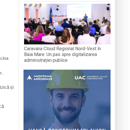
Caravana Cloud Regional Nord-Vest în
Baia Mare: Un pas spre digitalizarea
icina
administrației publice
e.
zică și
că