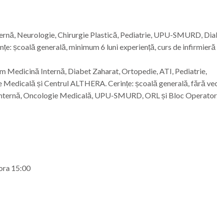
ernă, Neurologie, Chirurgie Plastică, Pediatrie, UPU-SMURD, Dia
țe: școală generală, minimum 6 luni experiență, curs de infirmieră
um Medicină Internă, Diabet Zaharat, Ortopedie, ATI, Pediatrie,
 Medicală și Centrul ALTHERA. Cerințe: școală generală, fără ve
Internă, Oncologie Medicală, UPU-SMURD, ORL și Bloc Operator
ora 15:00