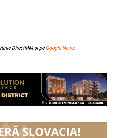
tirile DirectMM și pe
Google News
.