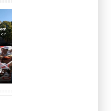
țean
 din
ală