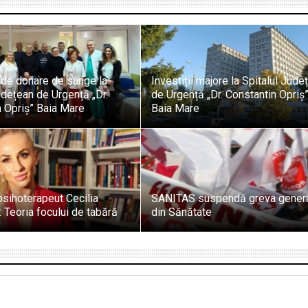
de donare de sânge la
Investiții majore la Spitalul Jude
udețean de Urgență „Dr.
de Urgență „Dr. Constantin Opriș”
 Opriș” Baia Mare
Baia Mare
sihoterapeut Cecilia
SANITAS suspendă greva gener
 Teoria focului de tabără
din Sănătate