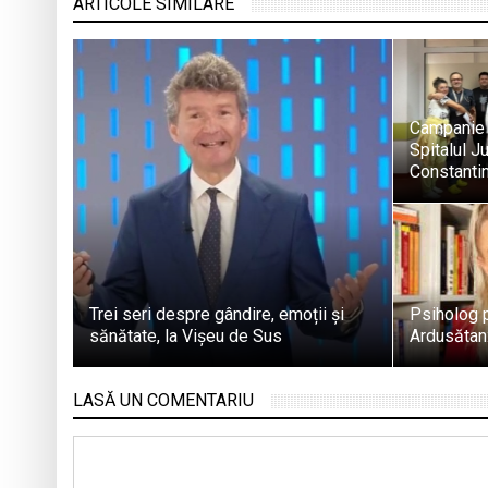
ARTICOLE SIMILARE
Campanie 
Spitalul J
Constantin
Trei seri despre gândire, emoții și
Psiholog p
sănătate, la Vișeu de Sus
Ardusătan:
LASĂ UN COMENTARIU