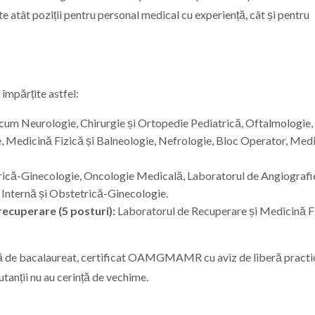
 atât poziții pentru personal medical cu experiență, cât și pentru
, împărțite astfel:
ecum Neurologie, Chirurgie și Ortopedie Pediatrică, Oftalmologie,
Medicină Fizică și Balneologie, Nefrologie, Bloc Operator, Med
ică-Ginecologie, Oncologie Medicală, Laboratorul de Angiografi
Internă și Obstetrică-Ginecologie.
recuperare (5 posturi):
Laboratorul de Recuperare și Medicină Fi
omă de bacalaureat, certificat OAMGMAMR cu aviz de liberă practi
tanții nu au cerință de vechime.