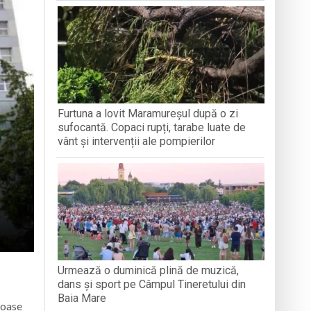
a clubului de carte „Legături Literare”
rieteniei și diversității culturale
ăra Creștină „Dragoste și Prietenie” din
Furtuna a lovit Maramureșul după o zi
boluri străvechi
sufocantă. Copaci rupți, tarabe luate de
vânt și intervenții ale pompierilor
Urmează o duminică plină de muzică,
dans și sport pe Câmpul Tineretului din
Baia Mare
roase