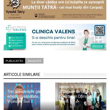
PUBLICAT ÎN:
SANATATE
ARTICOLE SIMILARE
Campanie de donare de
sânge la Spitalul
Trei seri despre gândire,
Județean de Urgență „Dr.
emoții și sănătate, la
Constantin Opriș” Baia
Vișeu de Sus
Mare