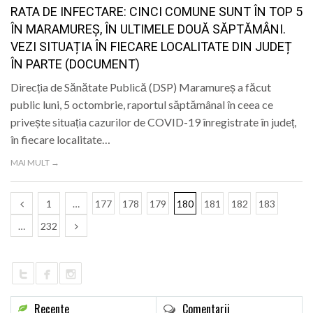
RATA DE INFECTARE: CINCI COMUNE SUNT ÎN TOP 5
ÎN MARAMUREȘ, ÎN ULTIMELE DOUĂ SĂPTĂMÂNI.
VEZI SITUAȚIA ÎN FIECARE LOCALITATE DIN JUDEȚ
ÎN PARTE (DOCUMENT)
Direcția de Sănătate Publică (DSP) Maramureș a făcut
public luni, 5 octombrie, raportul săptămânal în ceea ce
privește situația cazurilor de COVID-19 înregistrate în județ,
în fiecare localitate…
MAI MULT →
1
…
177
178
179
180
181
182
183
…
232
Recente
Comentarii