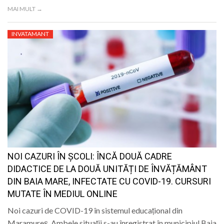
MAI MULT →
INVATAMANT
NOI CAZURI ÎN ȘCOLI: ÎNCĂ DOUĂ CADRE
DIDACTICE DE LA DOUĂ UNITĂȚI DE ÎNVĂȚĂMÂNT
DIN BAIA MARE, INFECTATE CU COVID-19. CURSURI
MUTATE ÎN MEDIUL ONLINE
Noi cazuri de COVID-19 în sistemul educațional din
Maramureș. Ambele situații s-au înregistrat în municipiul Baia