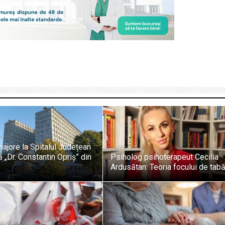
 majore la Spitalul Județean
 „Dr. Constantin Opriș” din
Psiholog psihoterapeut Cecilia
Ardusătan: Teoria focului de tab