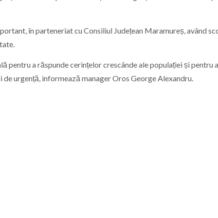
mportant, în parteneriat cu Consiliul Județean Maramureș, având sc
tate.
ală pentru a răspunde cerințelor crescânde ale populației și pentru 
uații de urgență, informează manager Oros George Alexandru.