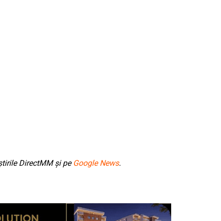
tirile DirectMM și pe
Google News
.