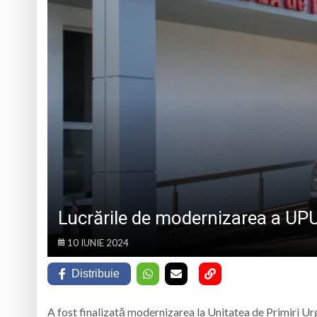
La Săliștea de Sus 
„Vacanță în tinda bi
Campanie de donare
Părintele protopop d
Lucrările de modernizarea a UPU
10 IUNIE 2024
Distribuie
A fost finalizată modernizarea la Unitatea de Primiri Ur