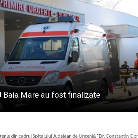
va fi dezvelit bustul lui Gavrilă Iuga, personalitate marc
sericii”: Ediția a IV-a a taberei de vară pentru copii are lo
 de sânge la Spitalul Județean de Urgență „Dr. Constanti
r. Stan Florin, invitat la Școala Părinților din Parohia Dum
 Baia Mare au fost finalizate
gențe din cadrul Spitalului Județean de Urgență ”Dr. Constantin Opr