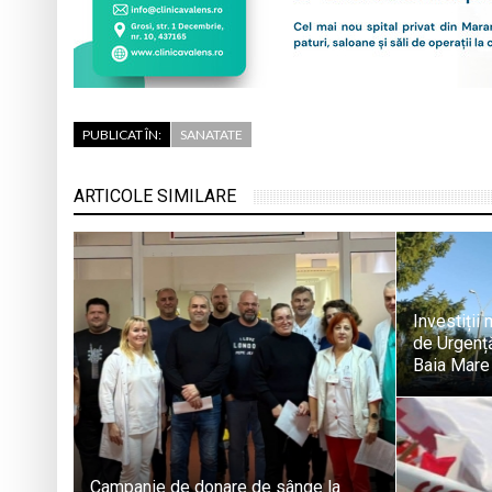
PUBLICAT ÎN:
SANATATE
ARTICOLE SIMILARE
Investiții
de Urgență
Baia Mare
Campanie de donare de sânge la