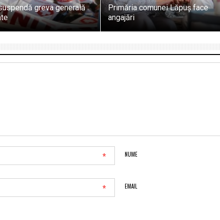
uspendă greva generală
Primăria comunei Lăpuș face
ate
angajări
*
NUME
*
EMAIL