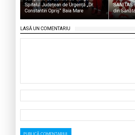
Spitalul Județean de Urgență „Dr.
SANITAS s
Constantin Opriș” Baia Mare
din Sănăt
LASĂ UN COMENTARIU