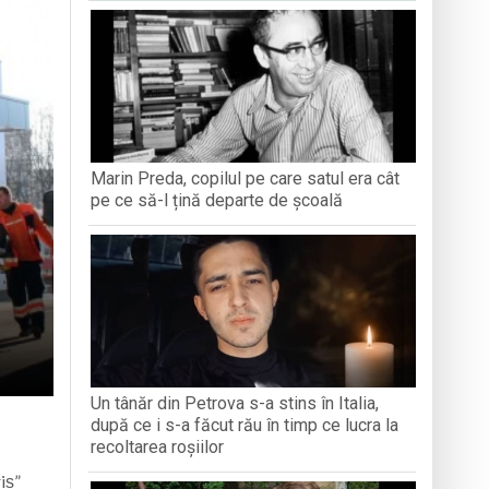
antă a Maramureșului
c la Sighetu Marmației
n Opriș” Baia Mare
Marin Preda, copilul pe care satul era cât
brăvița
pe ce să-l țină departe de școală
Un tânăr din Petrova s-a stins în Italia,
după ce i s-a făcut rău în timp ce lucra la
recoltarea roșiilor
iș”