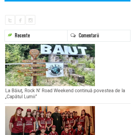
Recente
Comentarii
La Băiuț, Rock N’ Road Weekend continuă povestea de la
„Capătul Lumii”