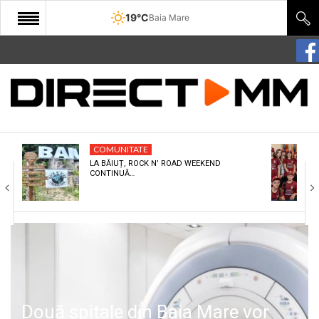
19°C
Baia Mare
START
COMUNITATE
EDITORIAL
COMUNITATE
CULTURA
LA BĂIUȚ, ROCK N’ ROAD WEEKEND
CONTINUĂ…
ECONOMIE
SANATATE
SPORT
SPECIAL
POLITIC
Două spitale din Baia Mare vor