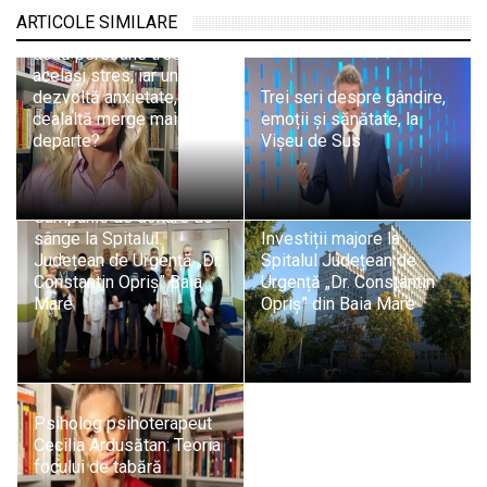
Psiholog psihoterapeut
ARTICOLE SIMILARE
Cecilia Ardusătan: De ce
două persoane trec prin
același stres, iar una
dezvoltă anxietate, iar
Trei seri despre gândire,
cealaltă merge mai
emoții și sănătate, la
departe?
Vișeu de Sus
Campanie de donare de
sânge la Spitalul
Investiții majore la
Județean de Urgență „Dr.
Spitalul Județean de
Constantin Opriș” Baia
Urgență „Dr. Constantin
Mare
Opriș” din Baia Mare
Psiholog psihoterapeut
Cecilia Ardusătan: Teoria
focului de tabără