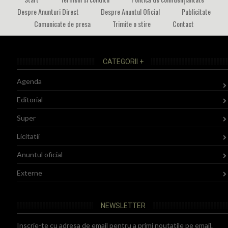
Despre Anunturi Direct
Despre Anuntul Oficial
Publicitate
Comunicate de presa
Trimite o stire
Contact
CATEGORII +
Agenda
Editorial
Super
Licitatii
Anuntul oficial
Externe
NEWSLETTER
Inscrie-te cu adresa de email pentru a primi noutatile pe email.