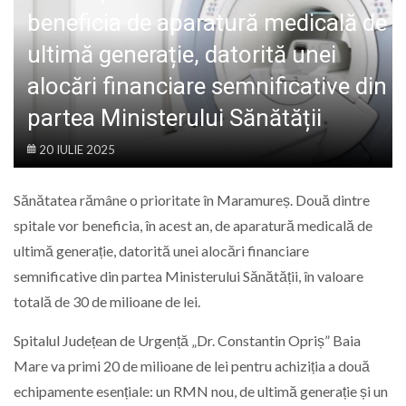
LIFE
beneficia de aparatură medicală de
ultimă generație, datorită unei
alocări financiare semnificative din
partea Ministerului Sănătății
20 IULIE 2025
Sănătatea rămâne o prioritate în Maramureș. Două dintre
spitale vor beneficia, în acest an, de aparatură medicală de
ultimă generație, datorită unei alocări financiare
semnificative din partea Ministerului Sănătății, în valoare
totală de 30 de milioane de lei.
Spitalul Județean de Urgență „Dr. Constantin Opriș” Baia
Mare va primi 20 de milioane de lei pentru achiziția a două
echipamente esențiale: un RMN nou, de ultimă generație și un