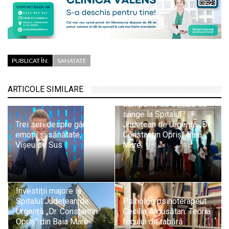
PUBLICAT ÎN:
SANATATE
ARTICOLE SIMILARE
Campanie de donare de
sânge la Spitalul
Trei seri despre gândire,
Județean de Urgență „Dr.
emoții și sănătate, la
Constantin Opriș” Baia
Vișeu de Sus
Mare
Investiții majore la
Spitalul Județean de
Psiholog psihoterapeut
Urgență „Dr. Constantin
Cecilia Ardusătan: Teoria
Opriș” din Baia Mare
focului de tabără