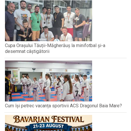
Cupa Orașului Tăuții-Măgherăuș la minifotbal și-a
desemnat câștigătorii
Cum își petrec vacanța sportivii ACS Dragonul Baia Mare?