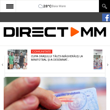
28°C
Baia Mare
START
COMUNITATE
EDITORIAL
COMUNITATE
CULTURA
CUPA ORAȘULUI TĂUȚII-MĂGHERĂUȘ LA
MINIFOTBAL ȘI-A DESEMNAT…
ECONOMIE
SANATATE
SPORT
SPECIAL
POLITIC