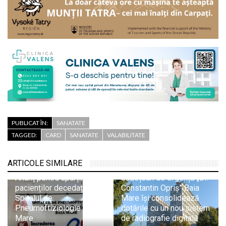
PUBLICAT ÎN:
SANATATE
TAGGED:
CARD
SANATATE
VALABILITATE
ARTICOLE SIMILARE
Spitalul Județean
Anunț pentru aparținătorii
Județean de Urgență „Dr.
pacienților decedați de la
Constantin Opriș” Baia
Spitalul de
Mare își consolidează
Pneumoftiziologie Baia
dotările cu un nou sistem
Mare
de radiografie digitală