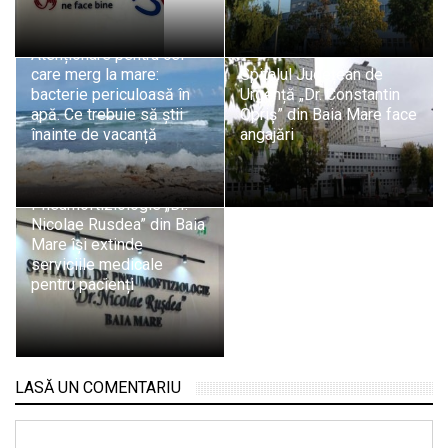
Atenționare pentru cei
care merg la mare:
Spitalul Județean de
bacterie periculoasă în
Urgență „Dr. Constantin
apă. Ce trebuie să știi
Opriș” din Baia Mare face
înainte de vacanță
angajări
Spitalul de
Pneumoftiziologie „Dr.
Nicolae Rusdea” din Baia
Mare își extinde
serviciile medicale
pentru pacienți
LASĂ UN COMENTARIU