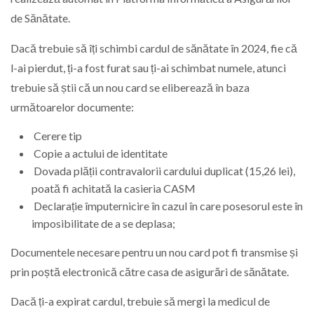
de Sănătate.
Dacă trebuie să îți schimbi cardul de sănătate în 2024, fie că
l-ai pierdut, ți-a fost furat sau ți-ai schimbat numele, atunci
trebuie să știi că un nou card se eliberează în baza
următoarelor documente:
Cerere tip
Copie a actului de identitate
Dovada plății contravalorii cardului duplicat (15,26 lei),
poată fi achitată la casieria CASM
Declarație împuternicire în cazul în care posesorul este în
imposibilitate de a se deplasa;
Documentele necesare pentru un nou card pot fi transmise și
prin poștă electronică către casa de asigurări de sănătate.
Dacă ți-a expirat cardul, trebuie să mergi la medicul de