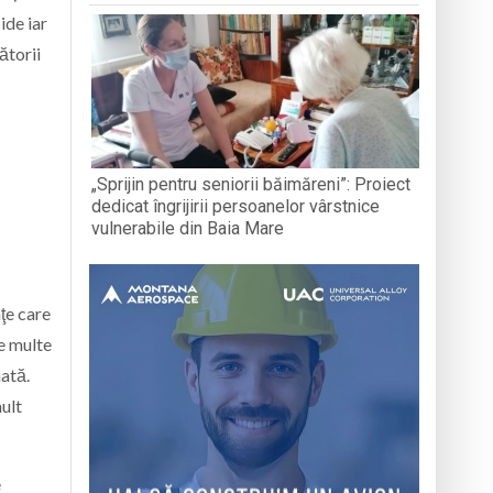
ide iar
ătorii
„Sprijin pentru seniorii băimăreni”: Proiect
dedicat îngrijirii persoanelor vârstnice
vulnerabile din Baia Mare
ţe care
pe multe
ată.
ult
e