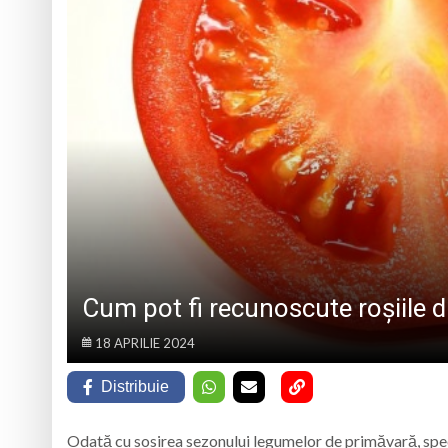
„PRINZĂTOR DE VISE”
Cinci locuri de mun
Vișeu de Sus: Expoz
Vima Mică găzduieșt
PS Iustin la hramul 
Cum pot fi recunoscute roșiile di
18 APRILIE 2024
Distribuie
Odată cu sosirea sezonului legumelor de primăvară, specia