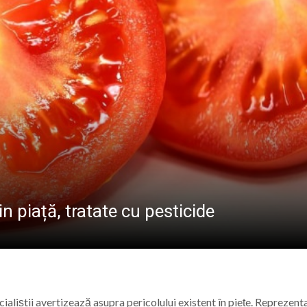
VULNERABILE DIN BAIA MARE
că în Baia Mare. Se caută îngrijitori, bucătari și administr
iția „Maramureșul Tradițional în Miniaturi și Artă” poate f
e cea de-a VIII-a ediție a evenimentului „Fiii Satului – Z
Mănăstirii Botiza: „Aici se păstrează cu sfințenie portul, gra
n piață, tratate cu pesticide
liștii avertizează asupra pericolului existent în piețe. Reprezenta