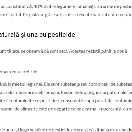
tă au constatat că, 40% dintre legumele românești au urme de pestic
m Capital. Pe piață se găsesc și roșii crescute natural dar, cumpăr
turală și una cu pesticide
 sunt tăiate, se observă că sunt seci. Acestea rezistă până la două
oar două, trei zile.
ână în miezul legumei. Ele sunt substanţe sau combinaţii de substan
esurselor necesare vieţii omului. Pesticidele ajung în corpul omului 
tate / contaminate cu pesticide, consumul de apă potabilă contamin
 Consumul de alimente este de departe calea cea mai importantă, cu m
 fructe şi legume pline de pesticide ne arată că situaţia este una d