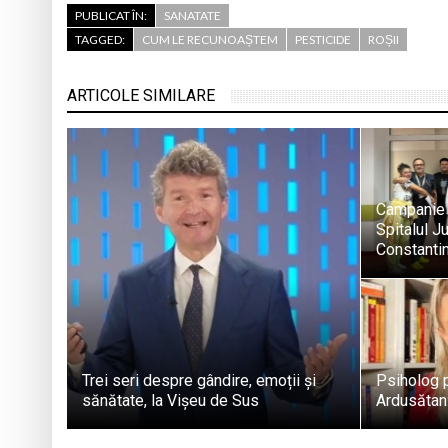
PUBLICAT ÎN:
SANATATE
TAGGED:
CUM LE RECUNOAȘTEM
PESTICIDE
ROȘII
ARTICOLE SIMILARE
Campanie 
Spitalul J
Constantin
Trei seri despre gândire, emoții și
Psiholog p
sănătate, la Vișeu de Sus
Ardusătan: