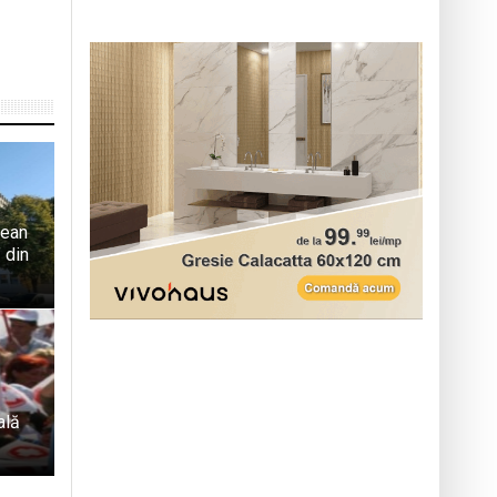
țean
 din
ală