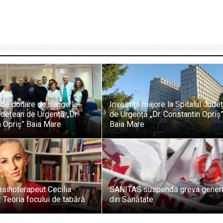
de donare de sânge la
Investiții majore la Spitalul Jude
udețean de Urgență „Dr.
de Urgență „Dr. Constantin Opriș”
 Opriș” Baia Mare
Baia Mare
sihoterapeut Cecilia
SANITAS suspendă greva gener
 Teoria focului de tabără
din Sănătate