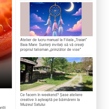
MARMAȚIEI
ator
i vizitată până în 15 septembrie
estrea Satului”
Atelier de lucru manual la Filiala „Traian”
iul, tradiția și credința”
Baia Mare: Sunteți invitați să vă creați
propriul talisman „prinzător de vise”
Ce facem în weekend? Șase ateliere
creative îi așteaptă pe băimăreni la
Muzeul Satului
nții