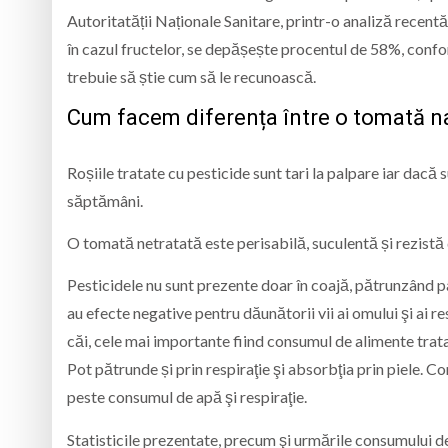
Autoritatății Naționale Sanitare, printr-o analiză recen
în cazul fructelor, se depășește procentul de 58%, confor
trebuie să știe cum să le recunoască.
Cum facem diferența între o tomată na
Roșiile tratate cu pesticide sunt tari la palpare iar dacă
săptămâni.
O tomată netratată este perisabilă, suculentă și rezistă d
Pesticidele nu sunt prezente doar în coajă, pătrunzând p
au efecte negative pentru dăunătorii vii ai omului şi ai r
căi, cele mai importante fiind consumul de alimente tra
Pot pătrunde și prin respiraţie şi absorbţia prin piele.
peste consumul de apă şi respiraţie.
Statisticile prezentate, precum şi urmările consumului de