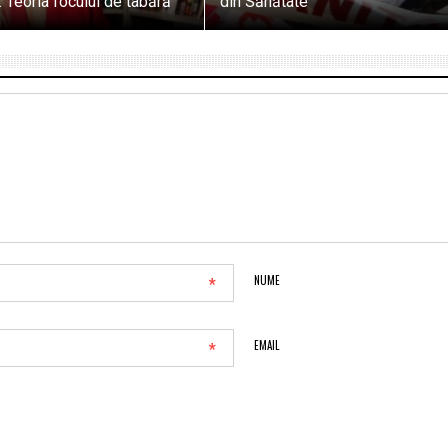
 Teoria focului de tabără
din Sănătate
*
NUME
*
EMAIL