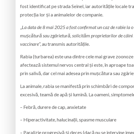
fost identificat pe strada Seinel, iar autoritățile locale
protecția lor și a animalelor de companie.
„
La data de 8 mai 2025 a fost confirmat un caz de rabie la o
mușcătură sau zgârietură, solicităm proprietarilor de câini ș
vaccinare
”, au transmis autoritățile.
Rabia (turbarea) este una dintre cele mai grave zoonoze (
afectează sistemul nervos central și este, în aproape toa
prin salivă, dar cel mai adesea prin mușcătura sau zgârie
La animale, rabia se manifestă prin schimbări de comportam
excesivă, teamă de apă și lumină. La oameni, simptomele
– Febră, durere de cap, anxietate
– Hiperactivitate, halucinații, spasme musculare
– Paralizie progresivă și deces (dacă nu se intervine ime