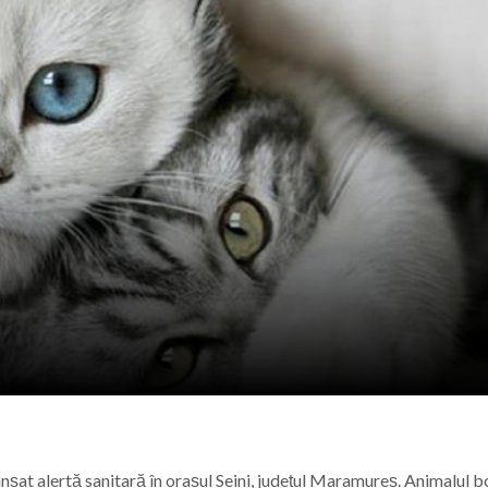
ional Nord-Vest în Baia Mare: Un pas spre digitalizarea a
ndire, emoții și sănătate, la Vișeu de Sus
la Baia Mare, la 570 de ani de la moartea lui Iancu de Hu
” se vor desfășura în perioada 14–16 august
nșat alertă sanitară în orașul Seini, județul Maramureș. Animalul b