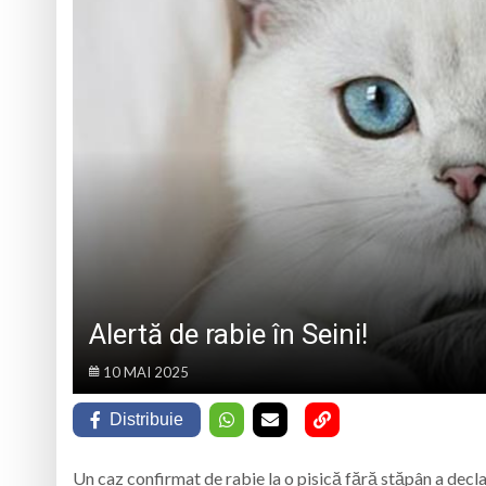
Caravana Cloud Reg
Trei seri despre gâ
Eveniment special 
„Zilele Moiseiului
Alertă de rabie în Seini!
10 MAI 2025
Distribuie
Un caz confirmat de rabie la o pisică fără stăpân a decla