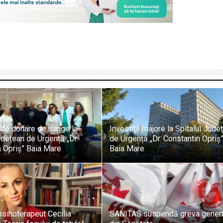
de donare de sânge la
Investiții majore la Spitalul Jude
udețean de Urgență „Dr.
de Urgență „Dr. Constantin Opriș”
 Opriș” Baia Mare
Baia Mare
sihoterapeut Cecilia
SANITAS suspendă greva gener