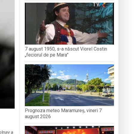
dministrației publice
nedoara
7 august 1950, s-a născut Viorel Costin
„feciorul de pe Mara”
Prognoza meteo Maramureș, vineri 7
august 2026
olnav a