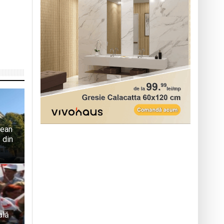
țean
 din
ală