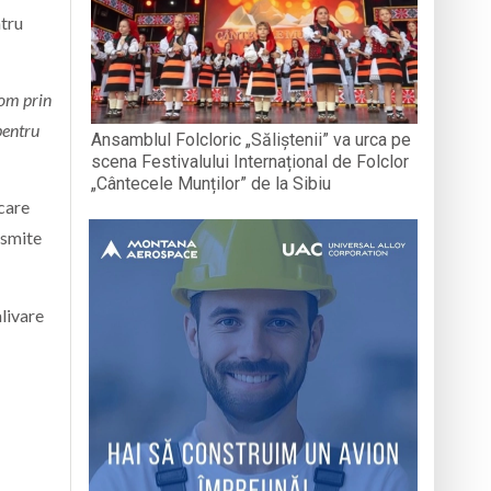
ntru
 om prin
pentru
Ansamblul Folcloric „Săliștenii” va urca pe
scena Festivalului Internațional de Folclor
„Cântecele Munților” de la Sibiu
 care
nsmite
alivare