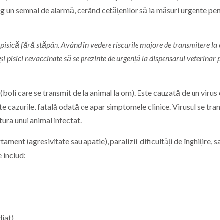
 trag un semnal de alarmă, cerând cetățenilor să ia măsuri urgente pe
 pisică fără stăpân. Având în vedere riscurile majore de transmitere la
i pisici nevaccinate să se prezinte de urgență la dispensarul veterinar 
boli care se transmit de la animal la om). Este cauzată de un virus
te cazurile, fatală odată ce apar simptomele clinice. Virusul se tra
tura unui animal infectat.
ent (agresivitate sau apatie), paralizii, dificultăți de înghițire, s
 includ:
diat)