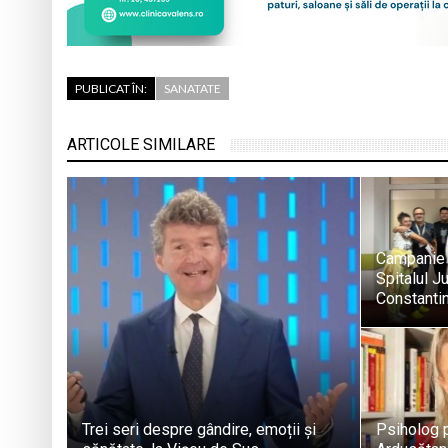
PUBLICAT ÎN:
SANATATE
ARTICOLE SIMILARE
Campanie 
Spitalul J
Constantin
Trei seri despre gândire, emoții și
Psiholog p