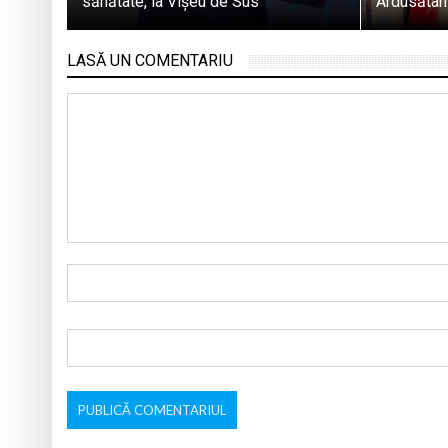
sănătate, la Vișeu de Sus
Ardusătan:
LASĂ UN COMENTARIU