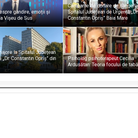
Campanie de donare de sânge l
despre gândire, emoții și
Spitalul Județean de Urgență „Dr
la Vișeu de Sus
Constantin Opriș” Baia Mare
 majore la Spitalul Județean
 „Dr. Constantin Opriș” din
Psiholog psihoterapeut Cecilia
Ardusătan: Teoria focului de tab