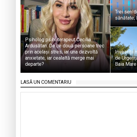
Trei seri 
sănătate, 
Psiholog psihoterapeut Cecilia
Ardusătan: De ce două persoane trec
prin același stres, iar una dezvoltă
Investiții
anxietate, iar cealaltă merge mai
de Urgență
departe?
Baia Mare
LASĂ UN COMENTARIU