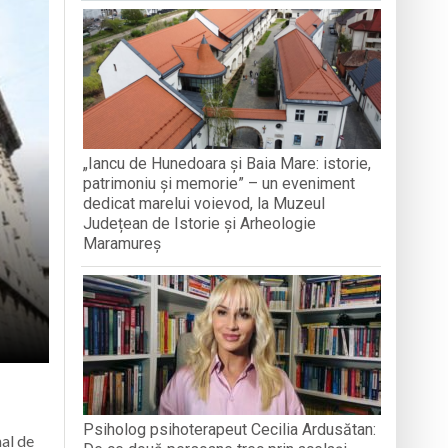
VISE”
VULNERA
 Summer Training 2026
pecial la Sighetu Marmației
culația din zona Metro
„Iancu de Hunedoara și Baia Mare: istorie,
ator
patrimoniu și memorie” – un eveniment
dedicat marelui voievod, la Muzeul
Județean de Istorie și Arheologie
Maramureș
Psiholog psihoterapeut Cecilia Ardusătan:
nal de