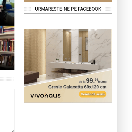
a
URMARESTE-NE PE FACEBOOK
.
ără