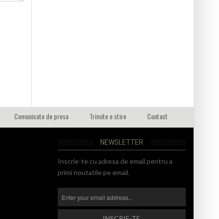
Comunicate de presa
Trimite o stire
Contact
NEWSLETTER
Inscrie-te cu adresa de email pentru a
primi noutatile pe email.