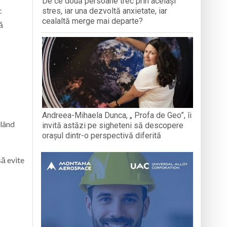
De ce două persoane trec prin același
c
stres, iar una dezvoltă anxietate, iar
cealaltă merge mai departe?
ă
Andreea-Mihaela Dunca, „ Profa de Geo”, îi
alând
invită astăzi pe sigheteni să descopere
orașul dintr-o perspectivă diferită
să evite