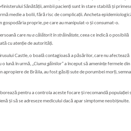
inisterului Sănătății, ambii pacienți sunt în stare stabilă și primes
ormă medie a bolii, fără risc de complicații. Ancheta epidemiologic
 din gospodăria proprie, pe care au manipulat-o și consumat-o.
 persoană care
nu a călătorit în străinătate
, ceea ce indică o posibilă
ată cu atenție de autorități.
virusului Castle, o boală contagioasă a păsărilor, care nu afectează
o lună în urmă, ,,
Ciuma găinilor
” a început să amenințe fermele din
În apropiere de Brăila, au fost găsiți sute de porumbei morți, semn
olaborează pentru a controla aceste focare și recomandă populației 
igienă și să se adreseze medicului dacă apar simptome neobișnuite.