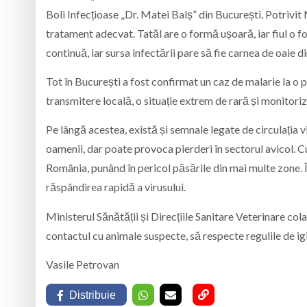
Boli Infecțioase „Dr. Matei Balș” din București. Potrivit M
tratament adecvat. Tatăl are o formă ușoară, iar fiul o f
continuă, iar sursa infectării pare să fie carnea de oaie
Tot în București a fost confirmat un caz de malarie la o
transmitere locală, o situație extrem de rară și monitoriz
Pe lângă acestea, există și semnale legate de circulația 
oamenii, dar poate provoca pierderi în sectorul avicol. Cu 
România, punând în pericol păsările din mai multe zone. 
răspândirea rapidă a virusului.
Ministerul Sănătății și Direcțiile Sanitare Veterinare c
contactul cu animale suspecte, să respecte regulile de 
Vasile Petrovan
Distribuie