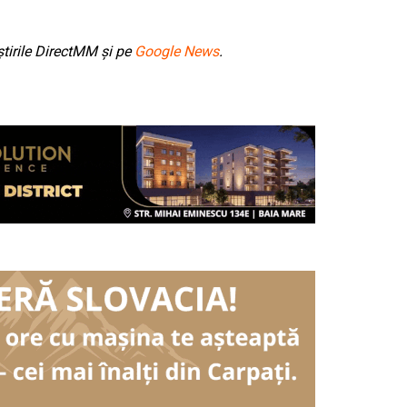
tirile DirectMM și pe
Google News
.