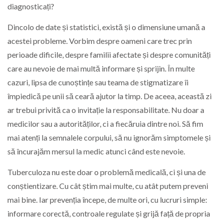
diagnosticați?
Dincolo de date și statistici, există și o dimensiune umană a
acestei probleme. Vorbim despre oameni care trec prin
perioade dificile, despre familii afectate și despre comunități
care au nevoie de mai multă informare și sprijin. În multe
cazuri, lipsa de cunoștințe sau teama de stigmatizare îi
împiedică pe unii să ceară ajutor la timp. De aceea, această zi
ar trebui privită ca o invitație la responsabilitate. Nu doar a
medicilor sau a autorităților, ci a fiecăruia dintre noi. Să fim
mai atenți la semnalele corpului, să nu ignorăm simptomele și
să încurajăm mersul la medic atunci când este nevoie.
Tuberculoza nu este doar o problemă medicală, ci și una de
conștientizare. Cu cât știm mai multe, cu atât putem preveni
mai bine. Iar prevenția începe, de multe ori, cu lucruri simple:
informare corectă, controale regulate și grijă față de propria