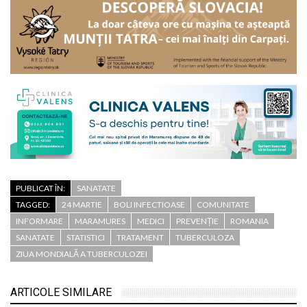
PUBLICAT ÎN:
SANATATE
TAGGED:
24 MARTIE
BOLI INFECTIOASE
COMUNITATE
INFORMARE
MARAMURES
MEDICI
PREVENȚIE
ROMANIA
SANATATE
STATISTICI
TRATAMENT
TUBERCULOZA
ZIUA MONDIALĂ A TUBERCULOZEI
ARTICOLE SIMILARE