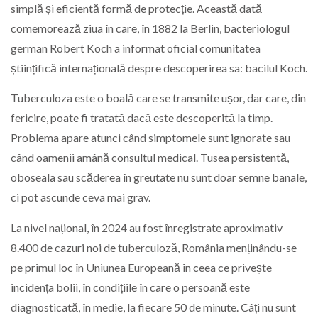
simplă și eficientă formă de protecție. Această dată
comemorează ziua în care, în 1882 la Berlin, bacteriologul
german Robert Koch a informat oficial comunitatea
științifică internațională despre descoperirea sa: bacilul Koch.
Tuberculoza este o boală care se transmite ușor, dar care, din
fericire, poate fi tratată dacă este descoperită la timp.
Problema apare atunci când simptomele sunt ignorate sau
când oamenii amână consultul medical. Tusea persistentă,
oboseala sau scăderea în greutate nu sunt doar semne banale,
ci pot ascunde ceva mai grav.
La nivel național, în 2024 au fost înregistrate aproximativ
8.400 de cazuri noi de tuberculoză, România menținându-se
pe primul loc în Uniunea Europeană în ceea ce privește
incidența bolii, în condițiile în care o persoană este
diagnosticată, în medie, la fiecare 50 de minute. Câți nu sunt