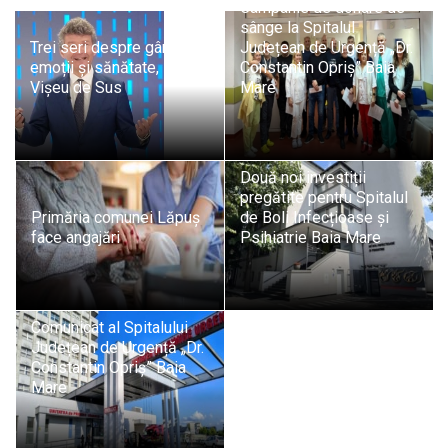
Campanie de donare de
sânge la Spitalul
Trei seri despre gândire,
Județean de Urgență „Dr.
emoții și sănătate, la
Constantin Opriș” Baia
Vișeu de Sus
Mare
Două noi investiții
pregătite pentru Spitalul
Primăria comunei Lăpuș
de Boli Infecțioase și
face angajări
Psihiatrie Baia Mare
Comunicat al Spitalului
Județean de Urgență „Dr.
Constantin Opriș” Baia
Mare