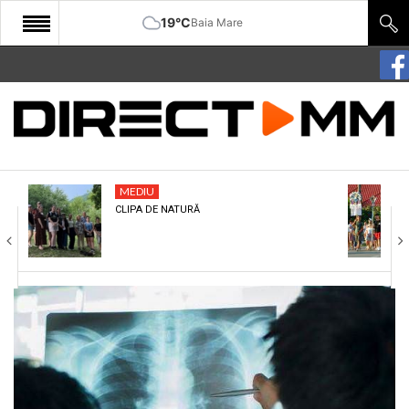
19°C
Baia Mare
START
COMUNITATE
EDITORIAL
MEDIU
CULTURA
CLIPA DE NATURĂ
ECONOMIE
SANATATE
SPORT
SPECIAL
POLITIC