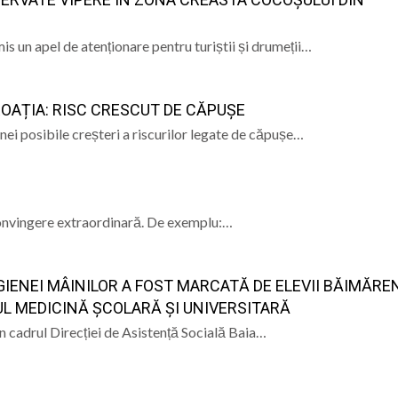
 „Rivulus Pueris” Baia Mare au încheiat o vară plină de aven
 un apel de atenționare pentru turiștii și drumeții…
a și Baia Mare: istorie, patrimoniu și memorie” – un even
OAȚIA: RISC CRESCUT DE CĂPUȘE
e Istorie și Arheologie Maramureș
eut Cecilia Ardusătan: De ce două persoane trec prin acel
unei posibile creșteri a riscurilor legate de căpușe…
 mai departe?
ca, „ Profa de Geo”, îi invită astăzi pe sigheteni să desc
 convingere extraordinară. De exemplu:…
GIENEI MÂINILOR A FOST MARCATĂ DE ELEVII BĂIMĂRENI
UL MEDICINĂ ȘCOLARĂ ȘI UNIVERSITARĂ
in cadrul Direcției de Asistență Socială Baia…