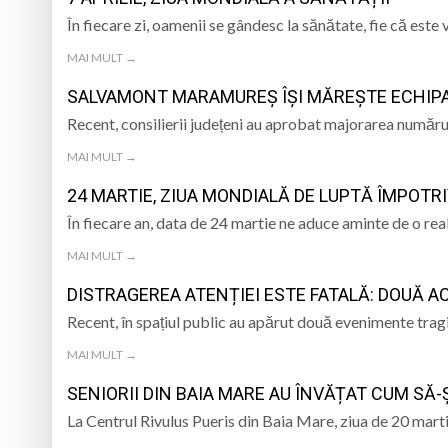
În fiecare zi, oamenii se gândesc la sănătate, fie că est
MAI MULT →
SALVAMONT MARAMUREȘ ÎȘI MĂREȘTE ECHIP
Recent, consilierii județeni au aprobat majorarea număru
MAI MULT →
24 MARTIE, ZIUA MONDIALĂ DE LUPTĂ ÎMPOTR
În fiecare an, data de 24 martie ne aduce aminte de o rea
MAI MULT →
DISTRAGEREA ATENȚIEI ESTE FATALĂ: DOUĂ A
Recent, în spațiul public au apărut două evenimente trag
MAI MULT →
SENIORII DIN BAIA MARE AU ÎNVĂȚAT CUM SĂ-
La Centrul Rivulus Pueris din Baia Mare, ziua de 20 mart