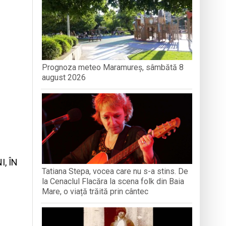
turi și amintiri
iment dedicat marelui voievod, la
ași stres, iar una dezvoltă anxietate,
Prognoza meteo Maramureș, sâmbătă 8
august 2026
opere orașul dintr-o perspectivă diferită
, ÎN
Tatiana Stepa, vocea care nu s-a stins. De
la Cenaclul Flacăra la scena folk din Baia
Mare, o viață trăită prin cântec