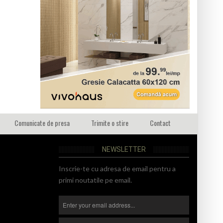
Comunicate de presa
Trimite o stire
Contact
NEWSLETTER
Inscrie-te cu adresa de email pentru a
primi noutatile pe email.