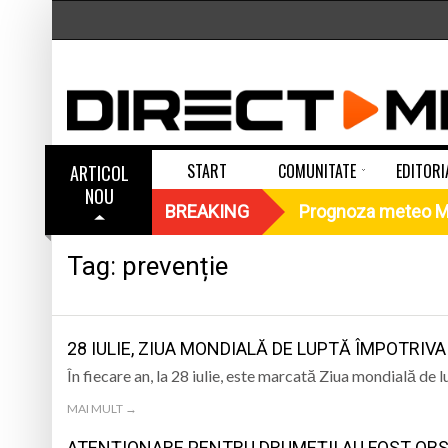
START
COMUNITATE
EDITORI
ARTICOL
NOU
PROGNOZA METEO MARAMUREȘ, SÂMBĂTĂ 8 AUGUST 2026
UN SOI DE DEJA VU LA FRF
BREAKING
Prognoza meteo M
Tatiana Stepa, voce
MEDIU
Tag:
prevenție
Într-o zi de 7 augu
Pompierii chemați 
28 IULIE, ZIUA MONDIALĂ DE LUPTĂ ÎMPOTRIVA
În fiecare an, la 28 iulie, este marcată Ziua mondială de 
49 MINUTE ÎN URMĂ
Cod roșu la Borșa. 
PROGNOZA METEO MARAMUREȘ,
MAI MULT →
SÂMBĂTĂ 8 AUGUST 2026
Jandarmii avertizea
ATENȚIONARE PENTRU DRUMEȚI! AU FOST OBS