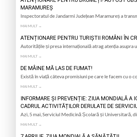
MARAMUREȘ
Copiii de la Centrul
Inspectoratul de Jandarmi Județean Maramureș a transmis
„Iancu de Hunedoar
MAI MULT →
ATENȚIONARE PENTRU TURIȘTII ROMÂNI ÎN CR
Muzeul Județean d
Psiholog psihoterap
Autoritățile și presa internațională atrag atenția asupra 
iar cealaltă merge
Andreea-Mihaela Dun
MAI MULT →
DE MÂINE MĂ LAS DE FUMAT!
Există în viață câteva promisiuni pe care le facem cu o
MAI MULT →
INFORMARE ȘI PREVENȚIE: ZIUA MONDIALĂ A I
CADRUL ACTIVITĂȚILOR DERULATE DE SERVICI
Azi, 5 mai, Serviciul Medicină Școlară și Universitară, d
MAI MULT →
7 APRILIE, ZIUA MONDIALĂ A SĂNĂTĂȚII