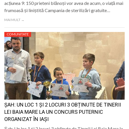
acțiunea 9: 150 prieteni blănoși vor avea de acum, o viață mai
frumoasă și liniștită Campania de sterilizări gratuite…
MAI MULT →
COMUNITATE
ȘAH: UN LOC 1 ȘI 2 LOCURI 3 OBȚINUTE DE TINERII
LEI BAIA MARE LA UN CONCURS PUTERNIC
ORGANIZAT ÎN IAȘI
Șah: Un loc 1 și 2 locuri 3 obținute de Tinerii Lei Baia Mare la