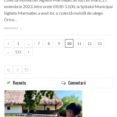
noiembrie 2023, între orele 09,00-13,00, la Spitalul Municipal
Sighetu Marmației, a avut loc o colectă mobilă de sânge.
Orice…
MAI MULT →
1
…
7
8
9
10
11
12
13
…
111
Recente
Comentarii