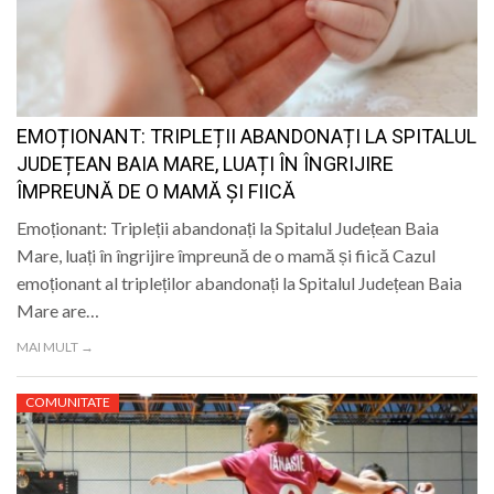
EMOȚIONANT: TRIPLEȚII ABANDONAȚI LA SPITALUL
JUDEȚEAN BAIA MARE, LUAȚI ÎN ÎNGRIJIRE
ÎMPREUNĂ DE O MAMĂ ȘI FIICĂ
Emoționant: Tripleții abandonați la Spitalul Județean Baia
Mare, luați în îngrijire împreună de o mamă și fiică Cazul
emoționant al tripleților abandonați la Spitalul Județean Baia
Mare are…
MAI MULT →
COMUNITATE