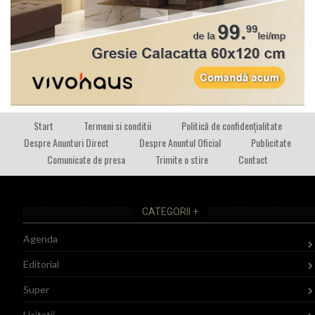
Start
Termeni si conditii
Politică de confidențialitate
Despre Anunturi Direct
Despre Anuntul Oficial
Publicitate
Comunicate de presa
Trimite o stire
Contact
CATEGORII +
Agenda
Editorial
Super
Licitatii