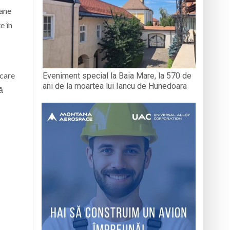
oane
e în
 care
Eveniment special la Baia Mare, la 570 de
ani de la moartea lui Iancu de Hunedoara
ă