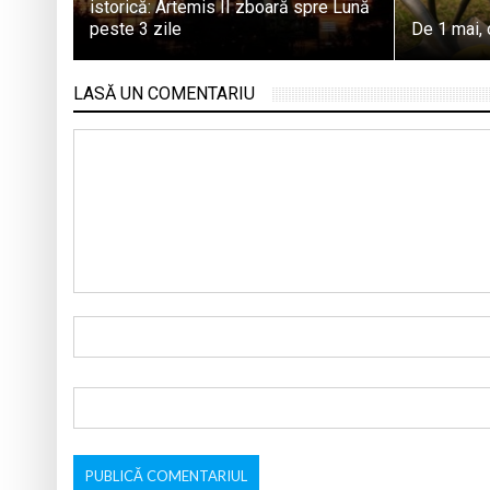
istorică: Artemis II zboară spre Lună
peste 3 zile
De 1 mai, 
LASĂ UN COMENTARIU