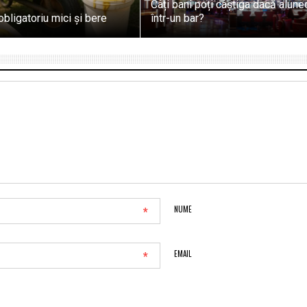
Câți bani poți câștiga dacă alune
obligatoriu mici și bere
într-un bar?
*
NUME
*
EMAIL