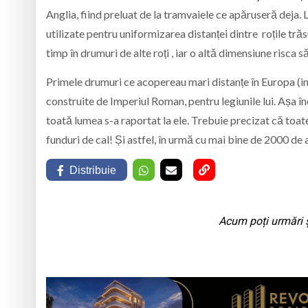
Anglia, fiind preluat de la tramvaiele ce apăruseră deja. 
utilizate pentru uniformizarea distanței dintre roțile tră
timp în drumuri de alte roți , iar o altă dimensiune risca s
Primele drumuri ce acopereau mari distanțe în Europa (imp
construite de Imperiul Roman, pentru legiunile lui. Așa î
toată lumea s-a raportat la ele. Trebuie precizat că toa
funduri de cal! Și astfel, în urmă cu mai bine de 2000 de 
Distribuie
Acum poți urmări ș