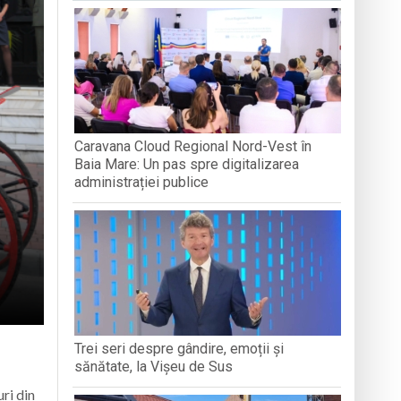
„LEGĂTURI LITERARE”
DIVERSIT
ăra Creștină „Dragoste și Prietenie” din
boluri străvechi
ență Socială Baia Mare prin activități de
Caravana Cloud Regional Nord-Vest în
Baia Mare: Un pas spre digitalizarea
administrației publice
Trei seri despre gândire, emoții și
sănătate, la Vișeu de Sus
uri din