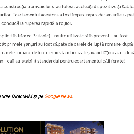
La construcția tramvaielor s-au folosit aceleași dispozitive și șabl
surilor. Ecartamentul acestora a fost impus impus de șanțurile săpat
ă conducă la ruperea rapidă a roților.
licit în Marea Britanie) – multe utilizate și în prezent – au fost
ncât primele șanțuri au fost săpate de carele de luptă romane, după
te carele romane de lupte erau standardizate, având lățimea a… dou
ani, caii au stabilit standardul pentru ecartamentul căii ferate!
tirile DirectMM și pe
Google News
.