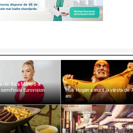
ta din Baia Mare, s-a
n semifinala Eurovision
Hulk Hogan a murit la vârsta de 
ani