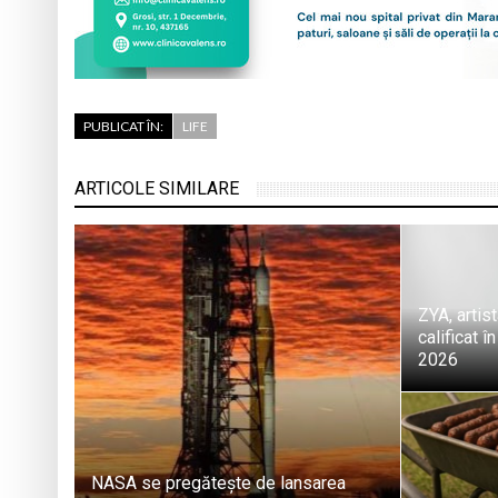
PUBLICAT ÎN:
LIFE
ARTICOLE SIMILARE
ZYA, artis
calificat î
2026
NASA se pregătește de lansarea