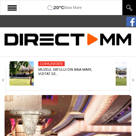
20°C
Baia Mare
START
COMUNITATE
EDITORIAL
COMUNITATE
CULTURA
MUZEUL SATULUI DIN BAIA MARE,
VIZITAT DE…
ECONOMIE
SANATATE
SPORT
SPECIAL
POLITIC