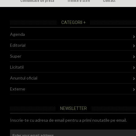
CATEGORII +
Agenda
Editorial
Super
Licitatii
Anuntul oficial
Externe
NEWSLETTER
Inscrie-te cu adresa de email pentru a primi noutatile pe email.