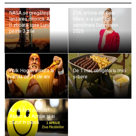
NASA se pregătește de
ZYA, artista din Baia
lansarea istorică: Artemis
Mare, s-a calificat în
II zboară spre Lună
semifinala Eurovision
peste 3 zile
2026
Hulk Hogan a murit la
De 1 mai, obligatoriu mici
vârsta de 71 de ani
și bere
Azi ai fost păcălit?
Atunci e 1 Aprilie și ai
căzut în plasă