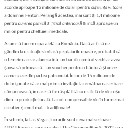
acorde aproape 13 milioane de dolari pentru
suferința viitoare
a doamnei Fenton. Pe lângă acestea, mai sunt și 1,4 milioane
pentru
durerea psihică și fizică anterioară
și încă aproape un
milion pentru cheltuieli medicale.
Acum să facem o paralelă cu România. Dacă ar fi să ne
gândim la o situație similară pe plaiurile noastre, probabil că
o femeie care ar aluneca într-un bar din centrul vechi ar avea
șansa să primească… un voucher pentru o băutură și un
ne
cerem scuze
din partea patronului. În loc de 15 milioane de
dolari, poate că ar mai primi o invitație la următoarea serbare
câmpenească, în care să fie răsplătită cu o sticlă de vin roșu
dintr-o producție locală. La noi, compensațiile vin în forme mai
creative și mult mai… tradiționale!
În schimb, la Las Vegas, lucrurile sunt ceva mai serioase.
MGM Resorts, care a preluat The Cosmopolitan în 2022, nu a