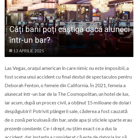
LIFE
Câți bani poți câștiga dacă aluneci
într-un bar?
13 APRILIE 2025
Las Vegas, orașul american în care nimic nu este imposibil, a
fost scena unui accident cu final destul de spectaculos pentru
Deborah Fenton, o femeie din California. În 2021, femeia a
alunecat într-un bar de la The Cosmopolitan, un hotel de lux,
iar acum, după un proces civil, a obținut 15 milioane de dolari
despăgubiri! Potrivit plângerii sale, căderea a fost cauzată
de o zonă periculoasă din bar, unde apa și sticlele sparte erau
prezențe constante
. Ce-i drept, nu știm exact ce a dus la
accident, dar instanța a considerat că este de datoria lor să