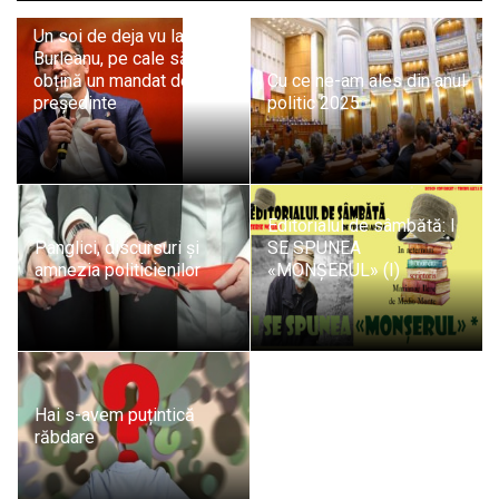
Un soi de deja vu la FRF:
Burleanu, pe cale să mai
obțină un mandat de
Cu ce ne-am ales din anul
președinte
politic 2025
Editorialul de sâmbătă: I
Panglici, discursuri și
SE SPUNEA
amnezia politicienilor
«MONȘERUL» (I)
Hai s-avem puțintică
răbdare