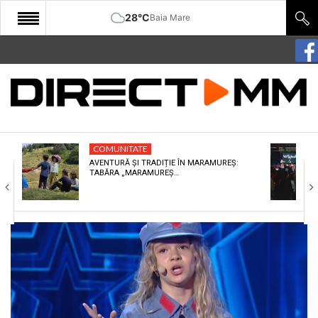
28°C
Baia Mare
START
COMUNITATE
EDITORIAL
COMUNITATE
CULTURA
AVENTURĂ ȘI TRADIȚIE ÎN MARAMUREȘ:
TABĂRA „MARAMUREȘ…
ECONOMIE
SANATATE
SPORT
SPECIAL
POLITIC