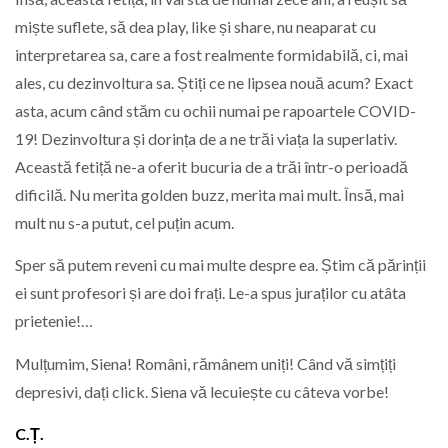
miște suflete, să dea play, like și share, nu neaparat cu
interpretarea sa, care a fost realmente formidabilă, ci, mai
ales, cu dezinvoltura sa. Știți ce ne lipsea nouă acum? Exact
asta, acum când stăm cu ochii numai pe rapoartele COVID-
19! Dezinvoltura și dorința de a ne trăi viața la superlativ.
Această fetiță ne-a oferit bucuria de a trăi într-o perioadă
dificilă. Nu merita golden buzz, merita mai mult. Însă, mai
mult nu s-a putut, cel puțin acum.
Sper să putem reveni cu mai multe despre ea. Știm că părinții
ei sunt profesori și are doi frați. Le-a spus juraților cu atâta
prietenie!…
Mulțumim, Siena! Români, rămânem uniți! Când vă simțiți
depresivi, dați click. Siena vă lecuiește cu câteva vorbe!
C.Ț.