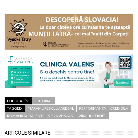
PUBLICAT ÎN:
EDITORIAL
TAGGED:
MARAMURES CLUJ ARDEAL
PERFORMANTA INCREDIBILA
ROMANII AU TALENT
SIENA VUSCAN
VIRAL INTERNET
ARTICOLE SIMILARE