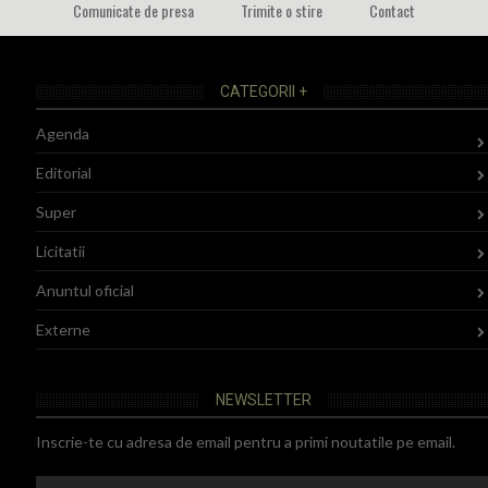
Comunicate de presa
Trimite o stire
Contact
CATEGORII +
Agenda
Editorial
Super
Licitatii
Anuntul oficial
Externe
NEWSLETTER
Inscrie-te cu adresa de email pentru a primi noutatile pe email.