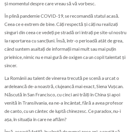
și momentul despre care vreau să vă vorbesc.
În plină pandemie COVID-19, se recomandă statul acasă.
Ceea ce e extrem de bine. Câți respectă și câți nu realizați
singuri din ceea ce vedeți pe stradă ori intrați pe site-ul nostru
la raportarea cu sancțiuni. Însă, într-o perioadă atât de grea,
când suntem asaltați de informații mai mult sau mai puțin
prielnice, nimic nu e mai gură de oxigen ca un copil talentat și
sincer.
La Românii au talent de vinerea trecută pe scenă a urcat o
ardeleancă de-a noastră, clujeancă mai exact, Siena Vușcan.
Născută în San Francisco, cu cinci ani trăiți în China și apoi
venită în Transilvania, ea ne-a încântat, fără a avea profesor
de canto, cu un cântec de luptă chinezesc. Ce paradox, nu-i
așa, în situația în care ne aflăm?
Însă, această fetiță, în vârstă de numai zece ani, a reușit să