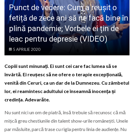
LIFE
Punct de vedere: Cum a reușit o
fetiță de zece ani să ne facă bine în
plină pandemie; Vorbele ei țin de
leac pentru depresie (VIDEO)
5 APRILIE 2020
Copiii sunt minunați. Ei sunt cei care fac lumea să se
învârtă. Ei reușesc să ne ofere o terapie excepțională,
venită din Ceruri, ca un dar de la Dumnezeu. Cu zâmbetul
lor, ei reamintesc adultului ce înseamnă inocența și
credința. Adevarăte.
Nu sunt nici un om de piatră, însă trebuie să recunosc că mă
mișcă greu chestiunile din talent show-urile românești. Unele
par măsluite, parcă trase cu rigla pentru linia de audiențe. Nu