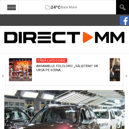
24°C
Baia Mare
START
COMUNITATE
EDITORIAL
FĂRĂ CATEGORIE
CULTURA
ANSAMBLUL FOLCLORIC „SĂLIȘTENII” VA
URCA PE SCENA…
ECONOMIE
SANATATE
SPORT
SPECIAL
POLITIC