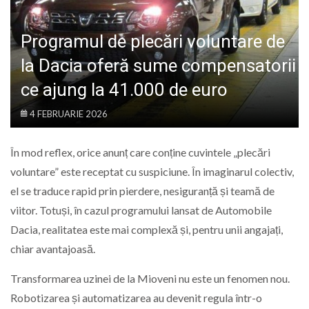
LIFE
Programul de plecări voluntare de
la Dacia oferă sume compensatorii
ce ajung la 41.000 de euro
4 FEBRUARIE 2026
În mod reflex, orice anunț care conține cuvintele „plecări
voluntare” este receptat cu suspiciune. În imaginarul colectiv,
el se traduce rapid prin pierdere, nesiguranță și teamă de
viitor. Totuși, în cazul programului lansat de Automobile
Dacia, realitatea este mai complexă și, pentru unii angajați,
chiar avantajoasă.
Transformarea uzinei de la Mioveni nu este un fenomen nou.
Robotizarea și automatizarea au devenit regula într-o