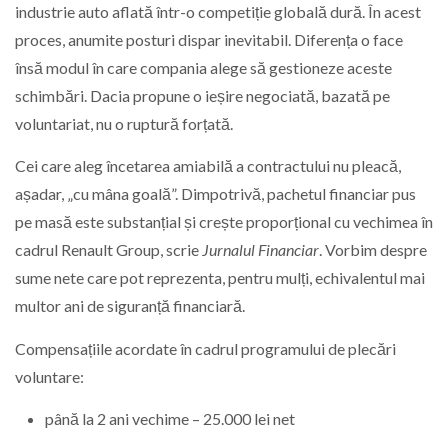
industrie auto aflată într-o competiție globală dură. În acest
proces, anumite posturi dispar inevitabil. Diferența o face
însă modul în care compania alege să gestioneze aceste
schimbări. Dacia propune o ieșire negociată, bazată pe
voluntariat, nu o ruptură forțată.
Cei care aleg încetarea amiabilă a contractului nu pleacă,
așadar, „cu mâna goală”. Dimpotrivă, pachetul financiar pus
pe masă este substanțial și crește proporțional cu vechimea în
cadrul Renault Group, scrie
Jurnalul Financiar
. Vorbim despre
sume nete care pot reprezenta, pentru mulți, echivalentul mai
multor ani de siguranță financiară.
Compensațiile acordate în cadrul programului de plecări
voluntare:
până la 2 ani vechime – 25.000 lei net