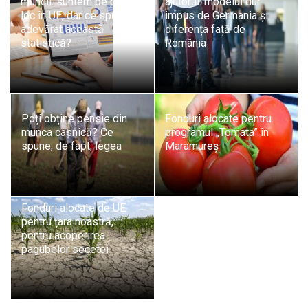
muncii: suntem pe primul
ajutorul: modelul dur
loc în UE, dar ce spune cu
impus de Germania și
adevărat această
diferența față de
statistică?
România
Poți obține pensie din
Fonduri alocate pentru
munca casnică? Ce
programul „Tomata” în
spune, de fapt, legea
Maramureș
Fonduri alocate de UE
pentru țara noastră,
pentru acoperirea
pagubelor secetei