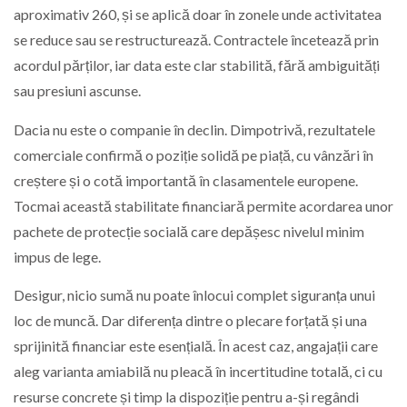
aproximativ 260, și se aplică doar în zonele unde activitatea
se reduce sau se restructurează. Contractele încetează prin
acordul părților, iar data este clar stabilită, fără ambiguități
sau presiuni ascunse.
Dacia nu este o companie în declin. Dimpotrivă, rezultatele
comerciale confirmă o poziție solidă pe piață, cu vânzări în
creștere și o cotă importantă în clasamentele europene.
Tocmai această stabilitate financiară permite acordarea unor
pachete de protecție socială care depășesc nivelul minim
impus de lege.
Desigur, nicio sumă nu poate înlocui complet siguranța unui
loc de muncă. Dar diferența dintre o plecare forțată și una
sprijinită financiar este esențială. În acest caz, angajații care
aleg varianta amiabilă nu pleacă în incertitudine totală, ci cu
resurse concrete și timp la dispoziție pentru a-și regândi