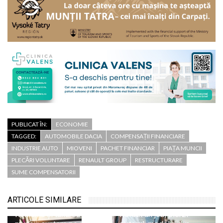
PUBLICAT ÎN:
ECONOMIE
TAGGED:
AUTOMOBILE DACIA
COMPENSAȚII FINANCIARE
INDUSTRIE AUTO
MIOVENI
PACHET FINANCIAR
PIAȚA MUNCII
PLECĂRI VOLUNTARE
RENAULT GROUP
RESTRUCTURARE
SUME COMPENSATORII
ARTICOLE SIMILARE
România și taxarea
Refuzi un job, pierzi