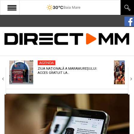
30°C
Baia Mare
START
COMUNITATE
EDITORIAL
AGENDA
CULTURA
ZIUA NAȚIONALĂ A MARAMUREȘULUI:
ACCES GRATUIT LA…
ECONOMIE
SANATATE
SPORT
SPECIAL
POLITIC