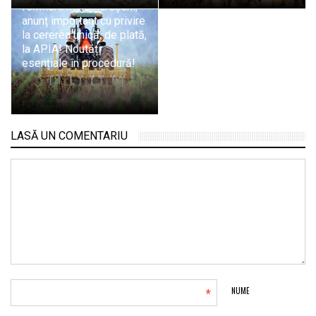
fermierii maramureșeni,
anunț important cu privire
la cererea unică, de plată,
la APIA! Noutăți
esențiale în procedură!
LASĂ UN COMENTARIU
*
NUME