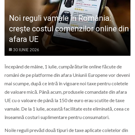
LIFE
Noi reguli vamale în România:
crește costul comenzilor online din
afara UE
30 IUNIE 2026
Începând de mâine, 1 iulie, cumpărăturile online făcute de
români de pe platforme din afara Uniunii Europene vor deveni
mai scumpe, după ce intră în vigoare noi taxe pentru coletele
de valoare mică. Până acum, produsele comandate din afara
UE cu o valoare de până la 150 de euro erau scutite de taxe
vamale. De la 1 iulie, această facilitate este eliminată, ceea ce
înseamnă costuri suplimentare pentru consumatori.
Noile reguli prevăd două tipuri de taxe aplicate coletelor din