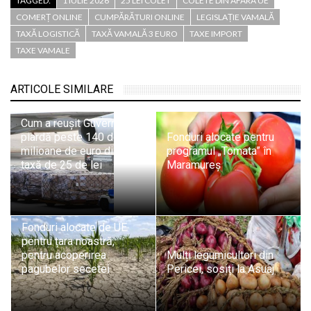
TAGGED:
1 IULIE 2026
25 LEI COLET
COLETE DIN AFARA UE
COMERȚ ONLINE
CUMPĂRĂTURI ONLINE
LEGISLAȚIE VAMALĂ
TAXĂ LOGISTICĂ
TAXĂ VAMALĂ 3 EURO
TAXE IMPORT
TAXE VAMALE
ARTICOLE SIMILARE
Cum a reușit Guvernul să
piardă peste 140 de
Fonduri alocate pentru
milioane de euro dintr-o
programul „Tomata” în
taxă de 25 de lei
Maramureș
Fonduri alocate de UE
pentru țara noastră,
pentru acoperirea
Mulți legumicultori din
pagubelor secetei
Pericei, sosiți la Asuaj
Din 1 martie 2023: Pentru