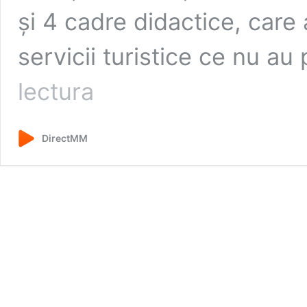
și 4 cadre didactice, care a
servicii turistice ce nu au
Suspiciuni
lectura
de
fraudă
în
DirectMM
turism:
elevi
și
profesori,
implicați
într-
un
caz
investigat
în
Maramureș