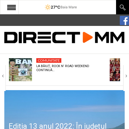
27°C
Baia Mare
START
COMUNITATE
EDITORIAL
COMUNITATE
CULTURA
LA BĂIUȚ, ROCK N’ ROAD WEEKEND
CONTINUĂ…
ECONOMIE
SANATATE
SPORT
SPECIAL
POLITIC
Ediția 13 anul 2022: În județul