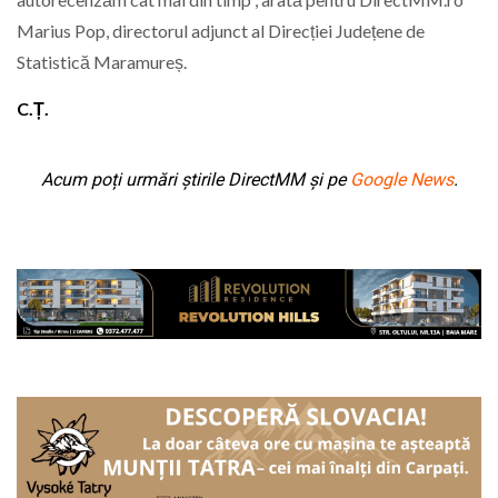
Marius Pop, directorul adjunct al Direcției Județene de
Statistică Maramureș.
C.Ț.
Acum poți urmări știrile DirectMM și pe
Google News
.