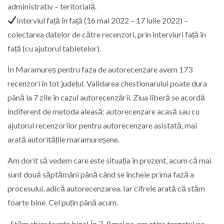
administrativ – teritorială.
Interviul față în față (16 mai 2022 – 17 iulie 2022) –
colectarea datelor de către recenzori, prin interviuri față în
față (cu ajutorul tabletelor).
În Maramureș pentru faza de autorecenzare avem 173
recenzori în tot județul. Validarea chestionarului poate dura
până la 7 zile în cazul autorecenzării. Ziua liberă se acordă
indiferent de metoda aleasă: autorecenzare acasă sau cu
ajutorul recenzorilor pentru autorecenzare asistată, mai
arată autoritățile maramureșene.
Am dorit să vedem care este situația în prezent, acum că mai
sunt două săptămâni până când se încheie prima fază a
procesului, adică autorecenzarea. Iar cifrele arată că stăm
foarte bine. Cel puțin până acum.
„Stăm chiar foarte bine! În 7-9 mai ne-am atins targetul pe