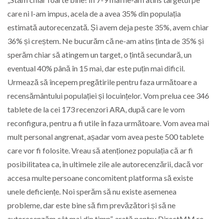
care ni l-am impus, acela de a avea 35% din populația
estimată autorecenzată. Și avem deja peste 35%, avem chiar
36% și creștem. Ne bucurăm că ne-am atins ținta de 35% și
sperăm chiar să atingem un target, o țintă secundară, un
eventual 40% până în 15 mai, dar este puțin mai dificil.
Urmează să începem pregătirile pentru faza următoare a
recensământului populației și locuințelor. Vom prelua cee 346
tablete de la cei 173 recenzori ARA, după care le vom
reconfigura, pentru a fi utile în faza următoare. Vom avea mai
mult personal angrenat, așadar vom avea peste 500 tablete
care vor fi folosite. Vreau să atenționez populația că ar fi
posibilitatea ca, în ultimele zile ale autorecenzării, dacă vor
accesa multe persoane concomitent platforma să existe
unele deficiențe. Noi sperăm să nu existe asemenea
probleme, dar este bine să fim prevăzători și să ne
autorecenzăm cât mai din timp”, arată pentru DirectMM.ro