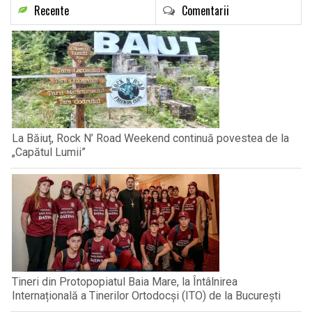
Recente
Comentarii
La Băiuț, Rock N’ Road Weekend continuă povestea de la
„Capătul Lumii”
Tineri din Protopopiatul Baia Mare, la Întâlnirea
Internațională a Tinerilor Ortodocși (ITO) de la București