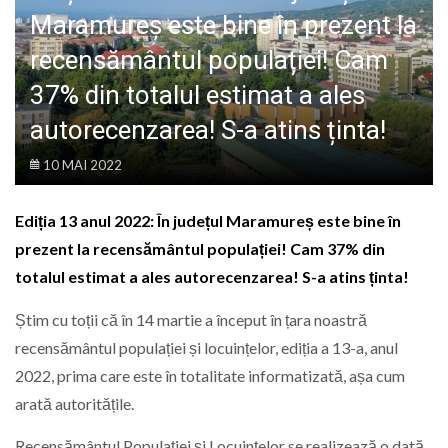
LIFE
Maramureș este bine în prezent la
recensământul populației! Cam
37% din totalul estimat a ales
autorecenzarea! S-a atins ținta!
10 MAI 2022
Ediția 13 anul 2022: În județul Maramureș este bine în
prezent la recensământul populației! Cam 37% din
totalul estimat a ales autorecenzarea! S-a atins ținta!
Știm cu toții că în 14 martie a început în țara noastră
recensământul populației și locuințelor, ediția a 13-a, anul
2022, prima care este în totalitate informatizată, așa cum
arată autoritățile.
Recensământul Populației şi Locuințelor se realizează o dată