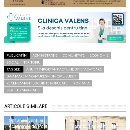
PUBLICAT ÎN:
ADMINISTRATIE
COMUNITATE
ECONOMIE
SOCIAL
TERITORIU
TAGGED:
ANUNT IMPORTANT ACTIUNE BINEFACATOARE
BAIA MARE MARAMURES MUNICIPIU JUDET
RECENSAMANT LOCUINTE POPULATIE
ROMANIA
SIGHETU MARMATIEI
ARTICOLE SIMILARE
Opt absolvenți ai
Post vacant la Liceul
Academiei de Poliție și-
Teoretic „Leowey Klara”