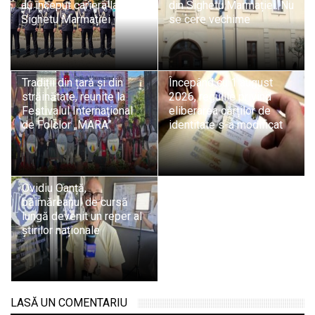
au început cariera la ITPF
din Sighetu Marmației. Nu
Sighetu Marmației
se cere vechime
Tradiții din țară și din
Începând cu 1 august
străinătate, reunite la
2026, regulile privind
Festivalul Internațional
eliberarea cărților de
de Folclor „MARA”
identitate s-a modificat
Ovidiu Oanță,
băimăreanul de cursă
lungă devenit un reper al
știrilor naționale
LASĂ UN COMENTARIU