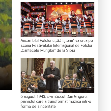
nedoara
a clubului de carte „Legături Literare”
Ansamblul Folcloric „Săliștenii” va urca pe
rieteniei și diversității culturale
scena Festivalului Internațional de Folclor
„Cântecele Munților” de la Sibiu
6 august 1943, s-a născut Dan Grigore,
pianistul care a transformat muzica într-o
formă de sinceritate