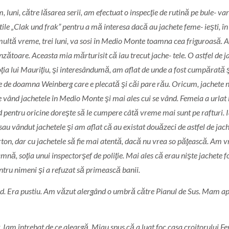
 luni, către lăsarea serii, am efectuat o inspecţie de rutină pe bule- va
tile „Clak und frak” pentru a mă interesa dacă au jachete feme- ieşti, în
ltă vreme, trei luni, va sosi în Medio Monte toamna cea friguroasă. 
zătoare. Aceasta mi­a mărturisit că i­au trecut jache- tele. O astfel de 
a lui Mauriţiu, şi interesându­mă, am aflat de unde a fost cumpărată ş
e de doamna Weinberg care e plecată şi că­i pare rău. Oricum, jachete 
e vând jachetele în Medio Monte şi mai ales cui se vând. Femeia a urlat 
 pentru oricine doreşte să le cumpere câtă vreme mai sunt pe rafturi. 
­au vândut jachetele şi am aflat că au existat douăzeci de astfel de jach
n, dar cu jachetele să fie mai atentă, dacă nu vrea s­o păţească. Am vr
mnă, soţia unui inspector­şef de poliţie. Mai ales că erau nişte jachete f
tru nimeni şi a refuzat să primească banii.
d. Era pustiu. Am văzut alergând o umbră către Pianul de Sus. M­am ap
.
I­am
întrebat de ce aleargă. Mi­au spus că a luat foc casa croitorului F