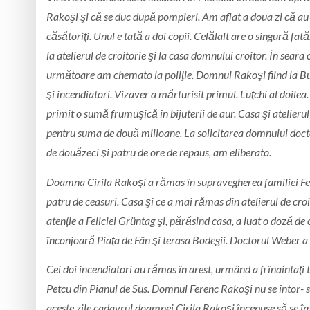
Rakoşi şi că se duc după pompieri. Am aflat a doua zi că au lua
căsătoriţi. Unul e tată a doi copii. Celălalt are o singură fa
la atelierul de croitorie şi la casa domnului croitor. În sear
următoare am chemat­o la poliţie. Domnul Rakoşi fiind la Bud
şi incendiatori. Vizaver a mărturisit primul. Luţchi al doilea
primit o sumă frumuşică în bijuterii de aur. Casa şi atelieru
pentru suma de două milioane. La solicitarea domnului doctor
de douăzeci şi patru de ore de repaus, am eliberat­o.
Doamna
Cirila
Rakoşi
a
rămas
în
supravegherea
familiei
Fe
patru de ceasuri. Casa şi ce a mai rămas din atelierul de cro
atenţie a Feliciei Grüntag şi, părăsind casa, a luat o doză de
înconjoară Piaţa de Fân şi terasa Bodegii. Doctorul Weber a în
Cei doi incendiatori au rămas în arest, urmând a fi înaintaţi
Petcu din Pianul de Sus. Domnul Ferenc Rakoşi nu se întor-
aceste zile cadavrul doamnei Cirila Rakoşi începuse să se î