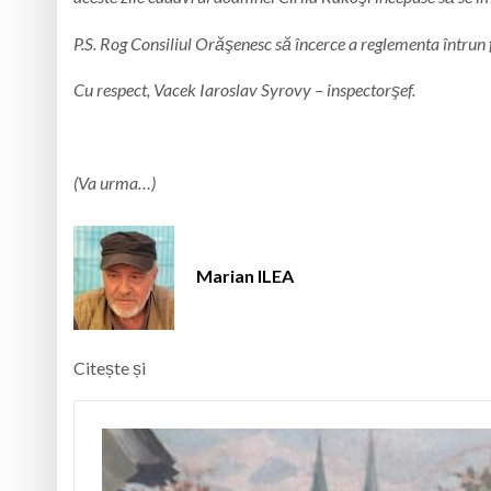
P.S. Rog Consiliul Orăşenesc să încerce a reglementa într­un
Cu respect, Vacek Iaroslav Syrovy – inspector­şef.
(Va urma…)
Marian ILEA
Citește și