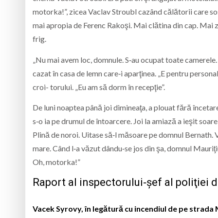
motorka!”, zicea Vaclav Stroubl cazând călătorii care so
mai apropia de Ferenc Rakoşi. Mai clătina din cap. Mai 
frig.
„Nu mai avem loc, domnule. S‑au ocupat toate camerele. S
cazat în casa de lemn care‑i aparţinea. „E pentru personal
croi- torului. „Eu am să dorm în recepţie”.
De luni noaptea până joi dimineaţa, a plouat fără înceta
s‑o ia pe drumul de întoarcere. Joi la amiază a ieşit soare
Plină de noroi. Uitase să‑l măsoare pe domnul Bernath. 
mare. Când l‑a văzut dându‑se jos din şa, domnul Mauriţiu
Oh, motorka!”
Raport al inspectorului‑şef al poliţiei
Vacek Syrovy, în legătură cu incendiul de pe strada 