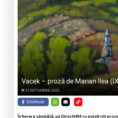
„CÂNTECELE MUNȚILOR” DE LA SIBIU
DE SINCERITATE
Eveniment special 
„Zilele Moiseiului
Biblioteca Municipa
Muzeul de Mineralog
Vacek – proză de Marian Ilea (IX
13 SEPTEMBRIE 2025
Distribuie
În fiecare sâmbătă, pe DirectMM.ro puteți citi proza