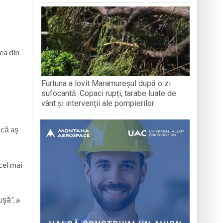
dea din
Furtuna a lovit Maramureșul după o zi
sufocantă. Copaci rupți, tarabe luate de
vânt și intervenții ale pompierilor
 că aş
cel mai
şă”, a