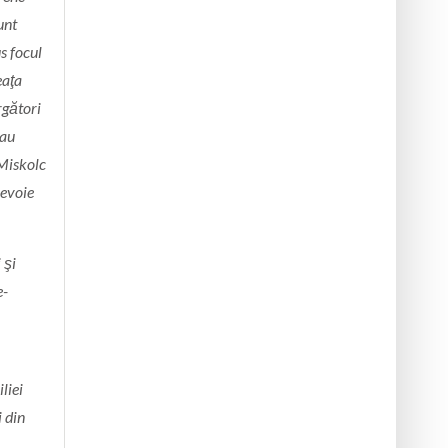
unt
s focul
eaţa
rgători
 au
 Miskolc
nevoie
 şi
e-
liei
 din