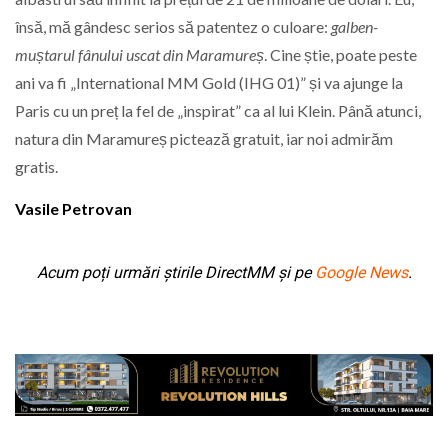
însă, mă gândesc serios să patentez o culoare:
galben-
muștarul fânului uscat din Maramureș
. Cine știe, poate peste
ani va fi „International MM Gold (IHG 01)” și va ajunge la
Paris cu un preț la fel de „inspirat” ca al lui Klein. Până atunci,
natura din Maramureș pictează gratuit, iar noi admirăm
gratis.
Vasile Petrovan
Acum poți urmări știrile DirectMM și pe
Google News
.